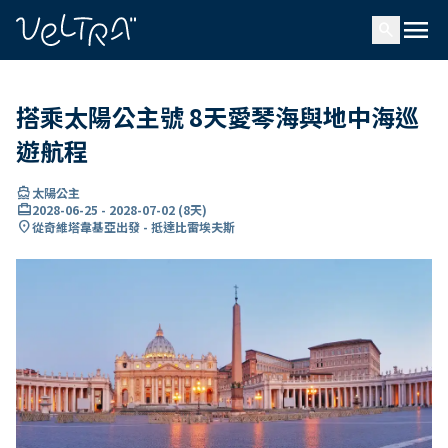
ading...
入
menu
…
search
搭乘太陽公主號 8天愛琴海與地中海巡
遊航程
directions_boat
太陽公主
card_travel
2028-06-25
-
2028-07-02
(
8天
)
location_on
從奇維塔韋基亞出發 - 抵達比雷埃夫斯