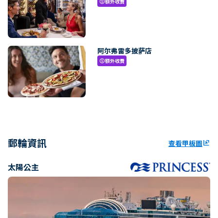
額外收費
paid
阿尔弗雷多披萨店
額外收費
paid
郵輪資訊
查看甲板圖
ungroup
太陽公主