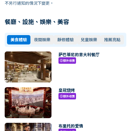
不另行通知的情況下變更。
餐廳、設施、娛樂、美容
美食體驗
夜間娛樂
靜修體驗
兒童娛樂
推薦亮點
萨巴蒂尼的意大利餐厅
額外收費
paid
皇冠烧烤
額外收費
paid
布里托的爱情