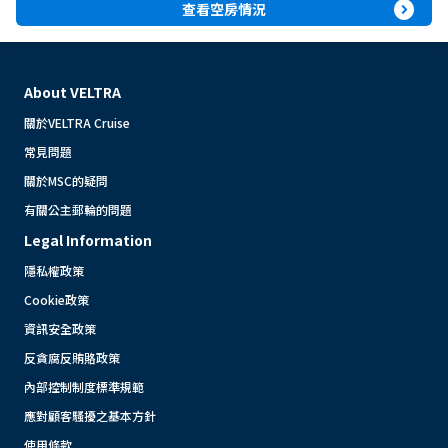
expand_circle_right
查看空房情況
About VELTRA
關於VELTRA Cruise
常見問題
關於MSC的疑問
有關公主郵輪的問題
Legal Information
隱私權政策
Cookie政策
資訊安全政策
反貪腐反賄賂政策
內部控制制度標準規範
應對顧客騷擾之基本方針
使用條款