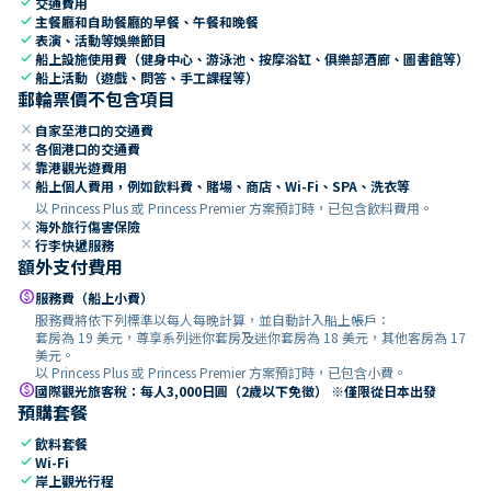
check
交通費用
check
主餐廳和自助餐廳的早餐、午餐和晚餐
check
表演、活動等娛樂節目
check
船上設施使用費（健身中心、游泳池、按摩浴缸、俱樂部酒廊、圖書館等）
check
船上活動（遊戲、問答、手工課程等）
郵輪票價不包含項目
close
自家至港口的交通費
close
各個港口的交通費
close
靠港觀光遊費用
close
船上個人費用，例如飲料費、賭場、商店、Wi-Fi、SPA、洗衣等
以 Princess Plus 或 Princess Premier 方案預訂時，已包含飲料費用。
close
海外旅行傷害保險
close
行李快遞服務
額外支付費用
paid
服務費（船上小費）
服務費將依下列標準以每人每晚計算，並自動計入船上帳戶：
套房為 19 美元，尊享系列迷你套房及迷你套房為 18 美元，其他客房為 17
美元。
以 Princess Plus 或 Princess Premier 方案預訂時，已包含小費。
paid
國際觀光旅客稅：每人3,000日圓（2歲以下免徵） ※僅限從日本出發
預購套餐
check
飲料套餐
check
Wi-Fi
check
岸上觀光行程