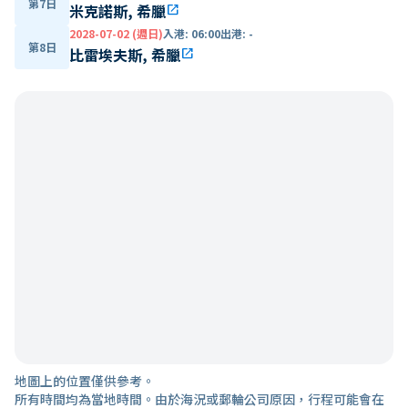
第7日
米克諾斯, 希臘
open_in_new
2028-07-02 (週日)
入港
:
06:00
出港
:
-
第8日
比雷埃夫斯, 希臘
open_in_new
地圖上的位置僅供參考。
所有時間均為當地時間。由於海況或郵輪公司原因，行程可能會在