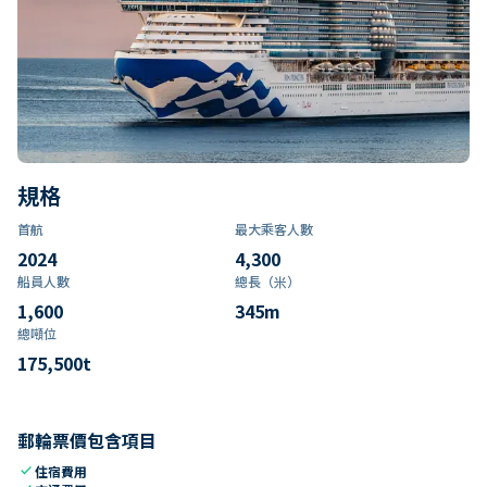
規格
首航
最大乘客人數
2024
4,300
船員人數
總長（米）
1,600
345
m
總噸位
175,500
t
郵輪票價包含項目
check
住宿費用