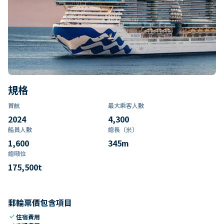
規格
首航
最大乘客人數
2024
4,300
船員人數
總長（米）
1,600
345
m
總噸位
175,500
t
郵輪票價包含項目
check
住宿費用