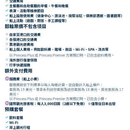
check
交通費用
check
主餐廳和自助餐廳的早餐、午餐和晚餐
check
表演、活動等娛樂節目
check
船上設施使用費（健身中心、游泳池、按摩浴缸、俱樂部酒廊、圖書館等）
check
船上活動（遊戲、問答、手工課程等）
郵輪票價不包含項目
close
自家至港口的交通費
close
各個港口的交通費
close
靠港觀光遊費用
close
船上個人費用，例如飲料費、賭場、商店、Wi-Fi、SPA、洗衣等
以 Princess Plus 或 Princess Premier 方案預訂時，已包含飲料費用。
close
海外旅行傷害保險
close
行李快遞服務
額外支付費用
paid
服務費（船上小費）
服務費將依下列標準以每人每晚計算，並自動計入船上帳戶：
套房為 19 美元，尊享系列迷你套房及迷你套房為 18 美元，其他客房為 17
美元。
以 Princess Plus 或 Princess Premier 方案預訂時，已包含小費。
paid
國際觀光旅客稅：每人3,000日圓（2歲以下免徵） ※僅限從日本出發
預購套餐
check
飲料套餐
check
Wi-Fi
check
岸上觀光行程