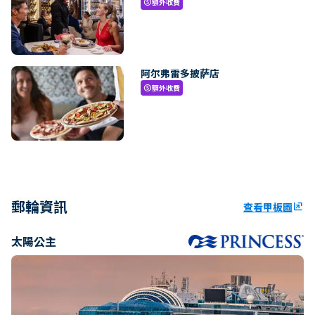
額外收費
paid
阿尔弗雷多披萨店
額外收費
paid
郵輪資訊
查看甲板圖
ungroup
太陽公主