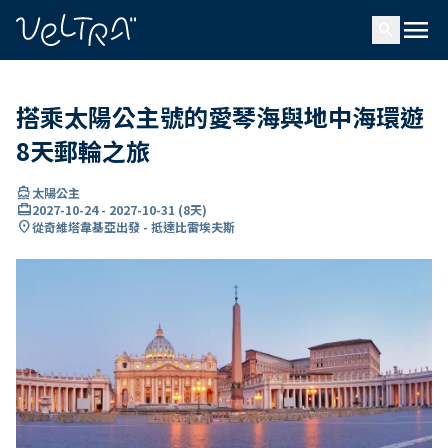
ading...
入
menu
…
search
搭乘太陽公主號的愛琴海與地中海環遊
8天郵輪之旅
directions_boat
太陽公主
card_travel
2027-10-24
-
2027-10-31
(
8天
)
location_on
從奇維塔韋基亞出發 - 抵達比雷埃夫斯