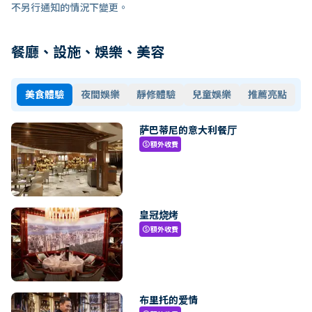
不另行通知的情況下變更。
餐廳、設施、娛樂、美容
美食體驗
夜間娛樂
靜修體驗
兒童娛樂
推薦亮點
萨巴蒂尼的意大利餐厅
額外收費
paid
皇冠烧烤
額外收費
paid
布里托的爱情