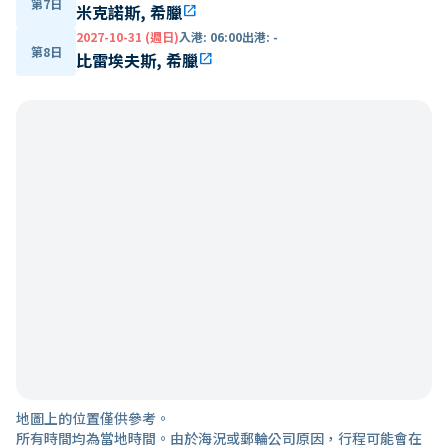
第7日
米克諾斯, 希臘
open_in_new
2027-10-31 (週日)
入港
:
06:00
出港
:
-
第8日
比雷埃夫斯, 希臘
open_in_new
地圖上的位置僅供參考。
所有時間均為當地時間。由於海況或郵輪公司原因，行程可能會在