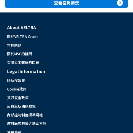
expand_circle_right
查看空房情況
About VELTRA
關於VELTRA Cruise
常見問題
關於MSC的疑問
有關公主郵輪的問題
Legal Information
隱私權政策
Cookie政策
資訊安全政策
反貪腐反賄賂政策
內部控制制度標準規範
應對顧客騷擾之基本方針
使用條款