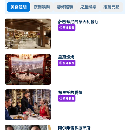
美食體驗
夜間娛樂
靜修體驗
兒童娛樂
推薦亮點
萨巴蒂尼的意大利餐厅
額外收費
paid
皇冠烧烤
額外收費
paid
布里托的爱情
額外收費
paid
阿尔弗雷多披萨店