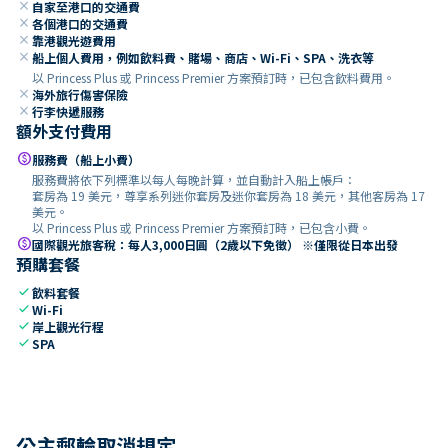
close
自家至港口的交通費
close
各個港口的交通費
close
靠港觀光遊費用
close
船上個人費用，例如飲料費、賭場、商店、Wi-Fi、SPA、洗衣等
以 Princess Plus 或 Princess Premier 方案預訂時，已包含飲料費用。
close
海外旅行傷害保險
close
行李快遞服務
額外支付費用
paid
服務費（船上小費）
服務費將依下列標準以每人每晚計算，並自動計入船上帳戶：
套房為 19 美元，尊享系列迷你套房及迷你套房為 18 美元，其他客房為 17
美元。
以 Princess Plus 或 Princess Premier 方案預訂時，已包含小費。
paid
國際觀光旅客稅：每人3,000日圓（2歲以下免徵） ※僅限從日本出發
預購套餐
check
飲料套餐
check
Wi-Fi
check
岸上觀光行程
check
SPA
公主郵輪取消規定