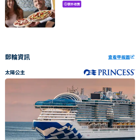
額外收費
paid
郵輪資訊
查看甲板圖
ungroup
太陽公主