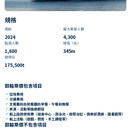
規格
首航
最大乘客人數
2024
4,300
船員人數
總長（米）
1,600
345
m
總噸位
175,500
t
郵輪票價包含項目
check
住宿費用
check
交通費用
check
主餐廳和自助餐廳的早餐、午餐和晚餐
check
表演、活動等娛樂節目
check
船上設施使用費（健身中心、游泳池、按摩浴缸、俱樂部酒廊、圖書館等）
check
船上活動（遊戲、問答、手工課程等）
郵輪票價不包含項目