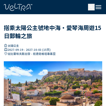
ading...
入
menu
…
search
搭乘太陽公主號地中海・愛琴海周遊15
日郵輪之旅
directions_boat
太陽公主
card_travel
2027-09-19
-
2027-10-03
(
15天
)
location_on
從比雷埃夫斯出發 - 抵達奇維塔韋基亞