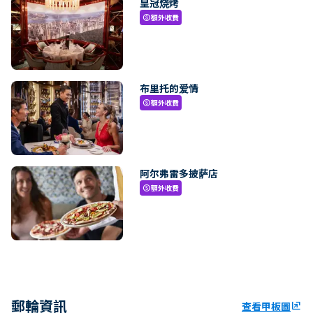
皇冠烧烤
額外收費
paid
布里托的爱情
額外收費
paid
阿尔弗雷多披萨店
額外收費
paid
郵輪資訊
查看甲板圖
ungroup