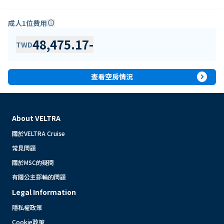
成人1位費用
info
48,475.17
-
TWD
expand_circle_right
查看空房情況
About VELTRA
關於VELTRA Cruise
常見問題
關於MSC的疑問
有關公主郵輪的問題
Legal Information
隱私權政策
Cookie政策