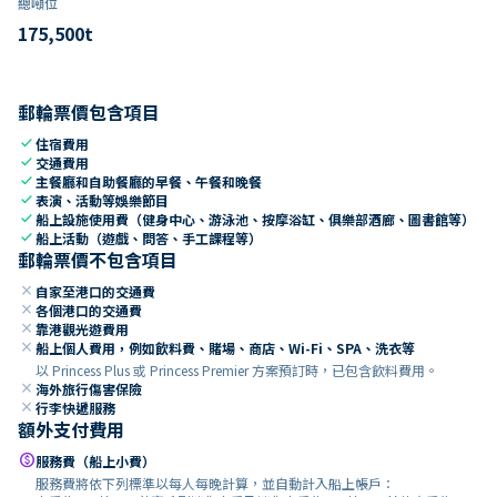
總噸位
175,500
t
郵輪票價包含項目
check
住宿費用
check
交通費用
check
主餐廳和自助餐廳的早餐、午餐和晚餐
check
表演、活動等娛樂節目
check
船上設施使用費（健身中心、游泳池、按摩浴缸、俱樂部酒廊、圖書館等）
check
船上活動（遊戲、問答、手工課程等）
郵輪票價不包含項目
close
自家至港口的交通費
close
各個港口的交通費
close
靠港觀光遊費用
close
船上個人費用，例如飲料費、賭場、商店、Wi-Fi、SPA、洗衣等
以 Princess Plus 或 Princess Premier 方案預訂時，已包含飲料費用。
close
海外旅行傷害保險
close
行李快遞服務
額外支付費用
paid
服務費（船上小費）
服務費將依下列標準以每人每晚計算，並自動計入船上帳戶：