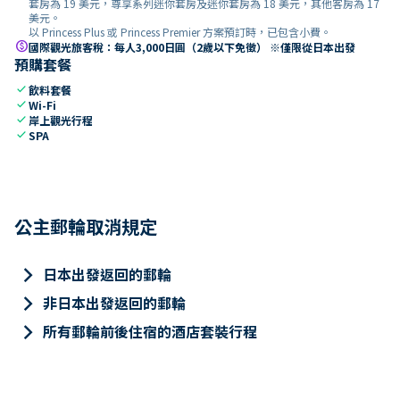
套房為 19 美元，尊享系列迷你套房及迷你套房為 18 美元，其他客房為 17
美元。
以 Princess Plus 或 Princess Premier 方案預訂時，已包含小費。
paid
國際觀光旅客稅：每人3,000日圓（2歲以下免徵） ※僅限從日本出發
預購套餐
check
飲料套餐
check
Wi-Fi
check
岸上觀光行程
check
SPA
公主郵輪取消規定
keyboard_arrow_right
日本出發返回的郵輪
keyboard_arrow_right
非日本出發返回的郵輪
keyboard_arrow_right
所有郵輪前後住宿的酒店套裝行程