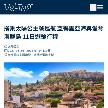
ading...
入
menu
…
search
搭乘太陽公主號巡航 亞得里亞海與愛琴
海群島 11日遊輪行程
directions_boat
太陽公主
card_travel
2027-06-24
-
2027-07-04
(
11天
)
location_on
從比雷埃夫斯出發 - 抵達比雷埃夫斯