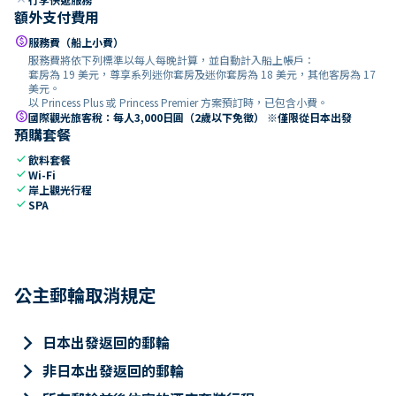
額外支付費用
paid
服務費（船上小費）
服務費將依下列標準以每人每晚計算，並自動計入船上帳戶：
套房為 19 美元，尊享系列迷你套房及迷你套房為 18 美元，其他客房為 17
美元。
以 Princess Plus 或 Princess Premier 方案預訂時，已包含小費。
paid
國際觀光旅客稅：每人3,000日圓（2歲以下免徵） ※僅限從日本出發
預購套餐
check
飲料套餐
check
Wi-Fi
check
岸上觀光行程
check
SPA
公主郵輪取消規定
keyboard_arrow_right
日本出發返回的郵輪
keyboard_arrow_right
非日本出發返回的郵輪