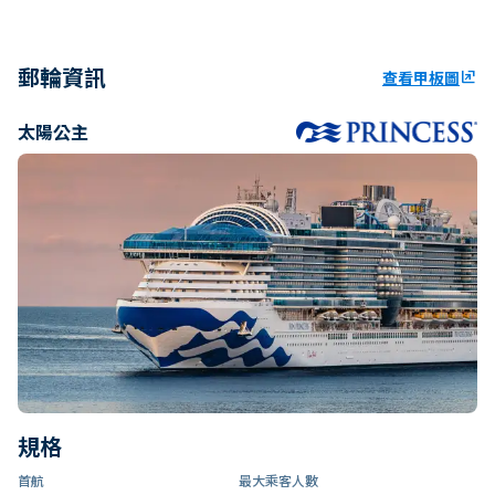
郵輪資訊
查看甲板圖
ungroup
太陽公主
規格
首航
最大乘客人數