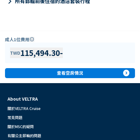
keyboard_arrow_right
所有郵輪前後住宿的酒店套裝行程
成人1位費用
info
115,494.30
-
TWD
expand_circle_right
查看空房情況
About VELTRA
關於VELTRA Cruise
常見問題
關於MSC的疑問
有關公主郵輪的問題