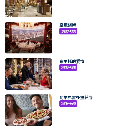
皇冠烧烤
額外收費
paid
布里托的爱情
額外收費
paid
阿尔弗雷多披萨店
額外收費
paid