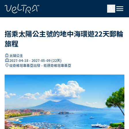
ading...
入
menu
…
search
搭乘太陽公主號的地中海環遊22天郵輪
旅程
directions_boat
太陽公主
card_travel
2027-04-18
-
2027-05-09
(
22天
)
location_on
從奇維塔韋基亞出發 - 抵達奇維塔韋基亞