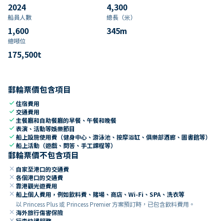
2024
4,300
船員人數
總長（米）
1,600
345
m
總噸位
175,500
t
郵輪票價包含項目
check
住宿費用
check
交通費用
check
主餐廳和自助餐廳的早餐、午餐和晚餐
check
表演、活動等娛樂節目
check
船上設施使用費（健身中心、游泳池、按摩浴缸、俱樂部酒廊、圖書館等）
check
船上活動（遊戲、問答、手工課程等）
郵輪票價不包含項目
close
自家至港口的交通費
close
各個港口的交通費
close
靠港觀光遊費用
close
船上個人費用，例如飲料費、賭場、商店、Wi-Fi、SPA、洗衣等
以 Princess Plus 或 Princess Premier 方案預訂時，已包含飲料費用。
close
海外旅行傷害保險
close
行李快遞服務