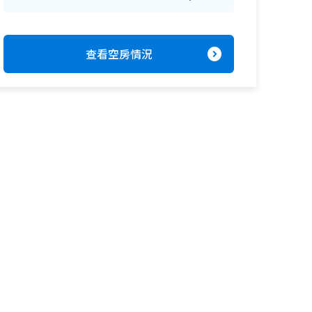
expand_circle_right
查看空房情況