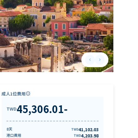
keyboard_arrow_left
keyboard_arrow_right
Previous slide
Next slide
成人1位費用
info
45,306.01
-
TWD
8天
41,102.03
TWD
港口費用
4,203.98
TWD