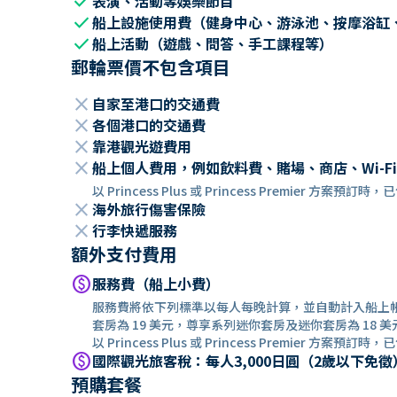
check
表演、活動等娛樂節目
check
船上設施使用費（健身中心、游泳池、按摩浴缸
check
船上活動（遊戲、問答、手工課程等）
郵輪票價不包含項目
close
自家至港口的交通費
close
各個港口的交通費
close
靠港觀光遊費用
close
船上個人費用，例如飲料費、賭場、商店、Wi-Fi
以 Princess Plus 或 Princess Premier 方案預
close
海外旅行傷害保險
close
行李快遞服務
額外支付費用
paid
服務費（船上小費）
服務費將依下列標準以每人每晚計算，並自動計入船上
套房為 19 美元，尊享系列迷你套房及迷你套房為 18 美
以 Princess Plus 或 Princess Premier 方案預訂
paid
國際觀光旅客稅：每人3,000日圓（2歲以下免徵
預購套餐