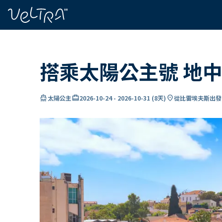
ading...
入
…
搭乘太陽公主號 地中
directions_boat
card_travel
location_on
太陽公主
2026-10-24
-
2026-10-31
(
8天
)
從比雷埃夫斯出發 