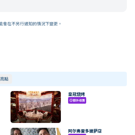
能會在不另行通知的情況下變更。
亮點
皇冠烧烤
額外收費
paid
阿尔弗雷多披萨店