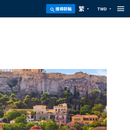
menu
繁
搜尋郵輪
TWD
arrow_drop_down
arrow_drop_down
search