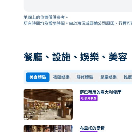
地圖上的位置僅供參考。
所有時間均為當地時間。由於海況或郵輪公司原因，行程可
餐廳、設施、娛樂、美容
美食體驗
夜間娛樂
靜修體驗
兒童娛樂
推薦
萨巴蒂尼的意大利餐厅
額外收費
paid
布里托的爱情