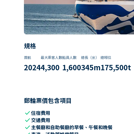
規格
首航
最大乘客人數
船員人數
總長（米）
總噸位
2024
4,300
1,600
345
m
175,500
t
郵輪票價包含項目
check
住宿費用
check
交通費用
check
主餐廳和自助餐廳的早餐、午餐和晚餐