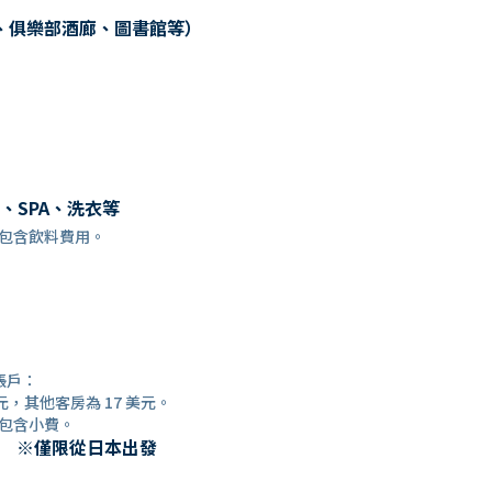
、俱樂部酒廊、圖書館等）
、SPA、洗衣等
訂時，已包含飲料費用。
帳戶：
元，其他客房為 17 美元。
時，已包含小費。
） ※僅限從日本出發