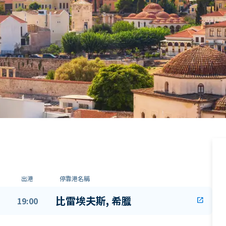
出港
停靠港名稱
比雷埃夫斯, 希臘
19:00
open_in_new