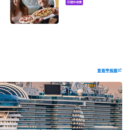
額外收費
paid
查看甲板圖
ungroup