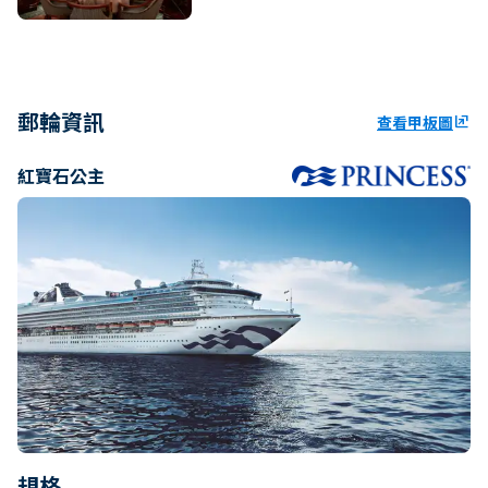
郵輪資訊
查看甲板圖
ungroup
紅寶石公主
規格