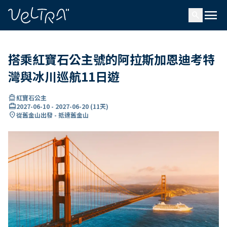
ading...
入
menu
…
search
搭乘紅寶石公主號的阿拉斯加恩迪考特
灣與冰川巡航11日遊
directions_boat
紅寶石公主
card_travel
2027-06-10
-
2027-06-20
(
11天
)
location_on
從舊金山出發 - 抵達舊金山