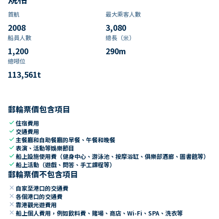
首航
最大乘客人數
2008
3,080
船員人數
總長（米）
1,200
290
m
總噸位
113,561
t
郵輪票價包含項目
check
住宿費用
check
交通費用
check
主餐廳和自助餐廳的早餐、午餐和晚餐
check
表演、活動等娛樂節目
check
船上設施使用費（健身中心、游泳池、按摩浴缸、俱樂部酒廊、圖書館等）
check
船上活動（遊戲、問答、手工課程等）
郵輪票價不包含項目
close
自家至港口的交通費
close
各個港口的交通費
close
靠港觀光遊費用
close
船上個人費用，例如飲料費、賭場、商店、Wi-Fi、SPA、洗衣等