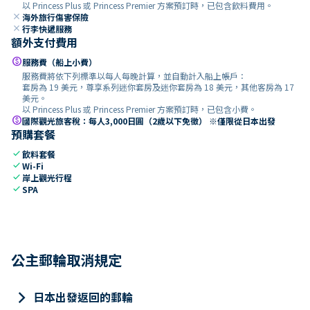
以 Princess Plus 或 Princess Premier 方案預訂時，已包含飲料費用。
close
海外旅行傷害保險
close
行李快遞服務
額外支付費用
paid
服務費（船上小費）
服務費將依下列標準以每人每晚計算，並自動計入船上帳戶：
套房為 19 美元，尊享系列迷你套房及迷你套房為 18 美元，其他客房為 17
美元。
以 Princess Plus 或 Princess Premier 方案預訂時，已包含小費。
paid
國際觀光旅客稅：每人3,000日圓（2歲以下免徵） ※僅限從日本出發
預購套餐
check
飲料套餐
check
Wi-Fi
check
岸上觀光行程
check
SPA
公主郵輪取消規定
keyboard_arrow_right
日本出發返回的郵輪