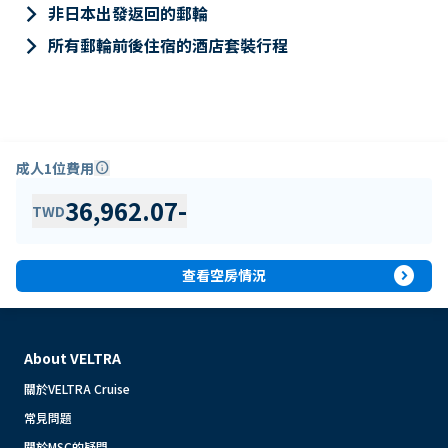
keyboard_arrow_right
非日本出發返回的郵輪
keyboard_arrow_right
所有郵輪前後住宿的酒店套裝行程
成人1位費用
info
36,962.07
-
TWD
expand_circle_right
查看空房情況
About VELTRA
關於VELTRA Cruise
常見問題
關於MSC的疑問