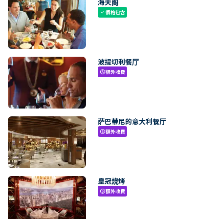
海天阁
價格包含
check
波提切利餐厅
額外收費
paid
萨巴蒂尼的意大利餐厅
額外收費
paid
皇冠烧烤
額外收費
paid