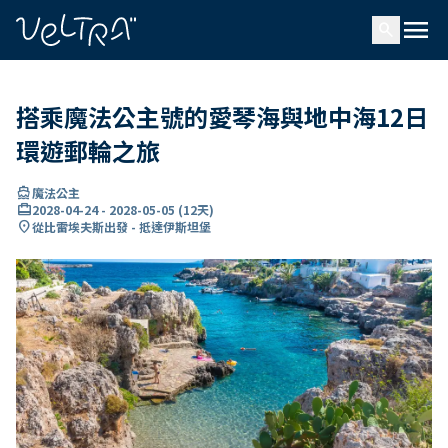
ading...
入
menu
…
search
搭乘魔法公主號的愛琴海與地中海12日
環遊郵輪之旅
directions_boat
魔法公主
card_travel
2028-04-24
-
2028-05-05
(
12天
)
location_on
從比雷埃夫斯出發 - 抵達伊斯坦堡