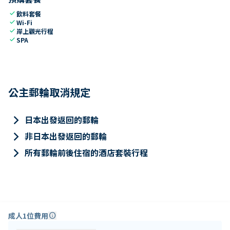
check
飲料套餐
check
Wi-Fi
check
岸上觀光行程
check
SPA
公主郵輪取消規定
keyboard_arrow_right
日本出發返回的郵輪
keyboard_arrow_right
非日本出發返回的郵輪
keyboard_arrow_right
所有郵輪前後住宿的酒店套裝行程
成人1位費用
info