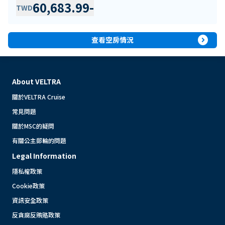
60,683.99
-
TWD
expand_circle_right
查看空房情況
About VELTRA
關於VELTRA Cruise
常見問題
關於MSC的疑問
有關公主郵輪的問題
Legal Information
隱私權政策
Cookie政策
資訊安全政策
反貪腐反賄賂政策