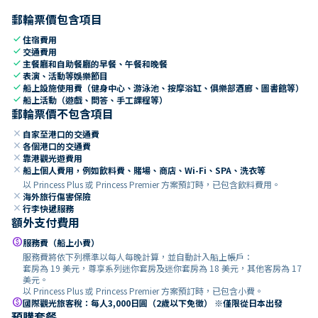
郵輪票價包含項目
check
住宿費用
check
交通費用
check
主餐廳和自助餐廳的早餐、午餐和晚餐
check
表演、活動等娛樂節目
check
船上設施使用費（健身中心、游泳池、按摩浴缸、俱樂部酒廊、圖書館等）
check
船上活動（遊戲、問答、手工課程等）
郵輪票價不包含項目
close
自家至港口的交通費
close
各個港口的交通費
close
靠港觀光遊費用
close
船上個人費用，例如飲料費、賭場、商店、Wi-Fi、SPA、洗衣等
以 Princess Plus 或 Princess Premier 方案預訂時，已包含飲料費用。
close
海外旅行傷害保險
close
行李快遞服務
額外支付費用
paid
服務費（船上小費）
服務費將依下列標準以每人每晚計算，並自動計入船上帳戶：
套房為 19 美元，尊享系列迷你套房及迷你套房為 18 美元，其他客房為 17
美元。
以 Princess Plus 或 Princess Premier 方案預訂時，已包含小費。
paid
國際觀光旅客稅：每人3,000日圓（2歲以下免徵） ※僅限從日本出發
預購套餐