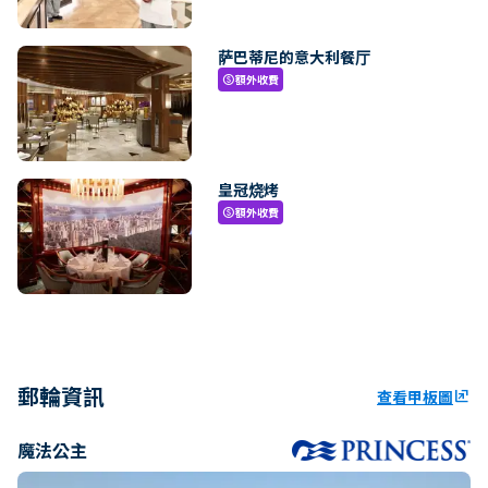
萨巴蒂尼的意大利餐厅
額外收費
paid
皇冠烧烤
額外收費
paid
郵輪資訊
查看甲板圖
ungroup
魔法公主