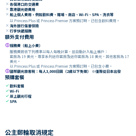
close
各個港口的交通費
close
靠港觀光遊費用
close
船上個人費用，例如飲料費、賭場、商店、Wi-Fi、SPA、洗衣等
以 Princess Plus 或 Princess Premier 方案預訂時，已包含飲料費用。
close
海外旅行傷害保險
close
行李快遞服務
額外支付費用
paid
服務費（船上小費）
服務費將依下列標準以每人每晚計算，並自動計入船上帳戶：
套房為 19 美元，尊享系列迷你套房及迷你套房為 18 美元，其他客房為 17
美元。
以 Princess Plus 或 Princess Premier 方案預訂時，已包含小費。
paid
國際觀光旅客稅：每人3,000日圓（2歲以下免徵） ※僅限從日本出發
預購套餐
check
飲料套餐
check
Wi-Fi
check
岸上觀光行程
check
SPA
公主郵輪取消規定