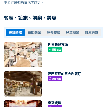
不另行通知的情況下變更。
餐廳、設施、娛樂、美容
美食體驗
夜間娛樂
靜修體驗
兒童娛樂
推薦亮點
世界新鲜市场
價格包含
check
萨巴蒂尼的意大利餐厅
額外收費
paid
皇冠烧烤