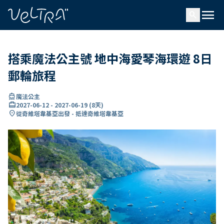
ading...
入
menu
…
search
搭乘魔法公主號 地中海愛琴海環遊 8日
郵輪旅程
directions_boat
魔法公主
card_travel
2027-06-12
-
2027-06-19
(
8天
)
location_on
從奇維塔韋基亞出發 - 抵達奇維塔韋基亞