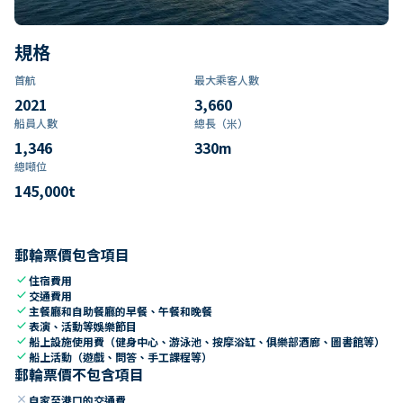
規格
首航
最大乘客人數
2021
3,660
船員人數
總長（米）
1,346
330
m
總噸位
145,000
t
郵輪票價包含項目
check
住宿費用
check
交通費用
check
主餐廳和自助餐廳的早餐、午餐和晚餐
check
表演、活動等娛樂節目
check
船上設施使用費（健身中心、游泳池、按摩浴缸、俱樂部酒廊、圖書館等）
check
船上活動（遊戲、問答、手工課程等）
郵輪票價不包含項目
close
自家至港口的交通費