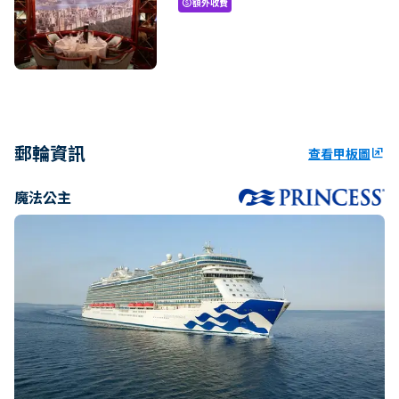
額外收費
paid
郵輪資訊
查看甲板圖
ungroup
魔法公主