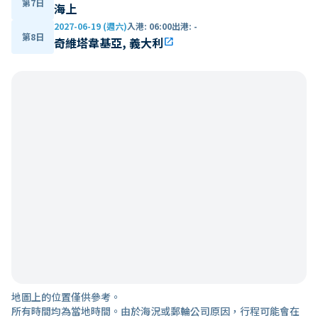
第7日
海上
2027-06-19 (週六)
入港
:
06:00
出港
:
-
第8日
奇維塔韋基亞, 義大利
open_in_new
地圖上的位置僅供參考。
所有時間均為當地時間。由於海況或郵輪公司原因，行程可能會在