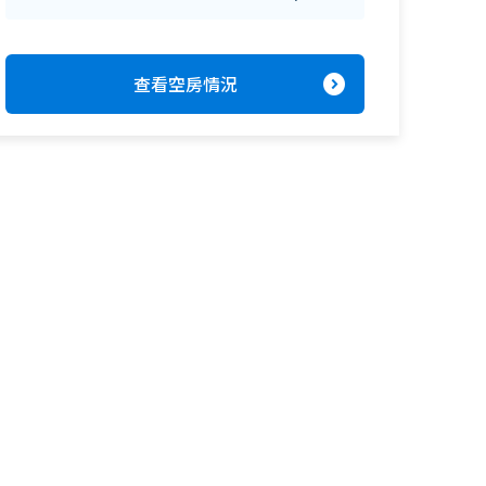
expand_circle_right
查看空房情況