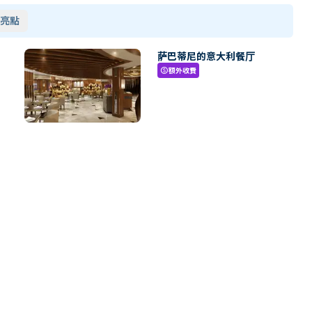
亮點
萨巴蒂尼的意大利餐厅
額外收費
paid