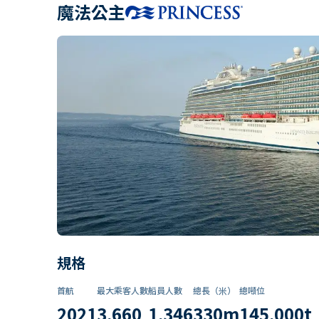
魔法公主
規格
首航
最大乘客人數
船員人數
總長（米）
總噸位
2021
3,660
1,346
330
m
145,000
t