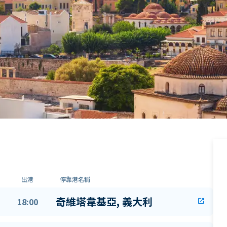
出港
停靠港名稱
奇維塔韋基亞, 義大利
18:00
open_in_new