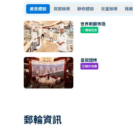
美食體驗
夜間娛樂
靜修體驗
兒童娛樂
推薦
世界新鲜市场
價格包含
check
皇冠烧烤
額外收費
paid
郵輪資訊