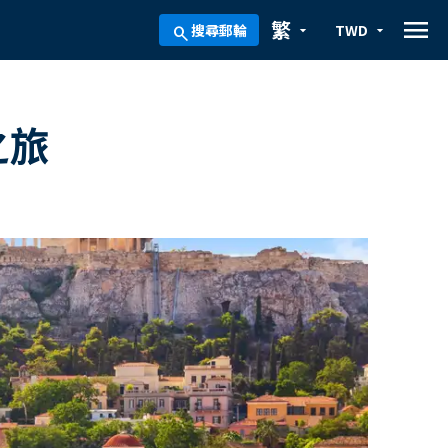
menu
繁
搜尋郵輪
TWD
arrow_drop_down
arrow_drop_down
search
之旅