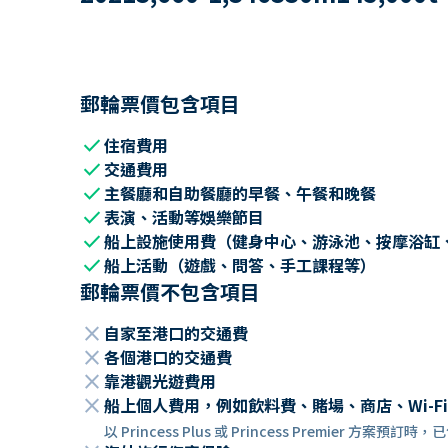
郵輪票價包含項目
check
住宿費用
check
交通費用
check
主餐廳和自助餐廳的早餐、午餐和晚餐
check
表演、活動等娛樂節目
check
船上設施使用費（健身中心、游泳池、按摩浴缸
check
船上活動（遊戲、問答、手工課程等）
郵輪票價不包含項目
close
自家至港口的交通費
close
各個港口的交通費
close
靠港觀光遊費用
close
船上個人費用，例如飲料費、賭場、商店、Wi-Fi
以 Princess Plus 或 Princess Premier 方案預