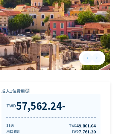
keyboard_arrow_left
keyboard_arrow_right
Previous slide
Next slide
成人1位費用
info
57,562.24
-
TWD
11天
49,801.04
TWD
港口費用
7,761.20
TWD