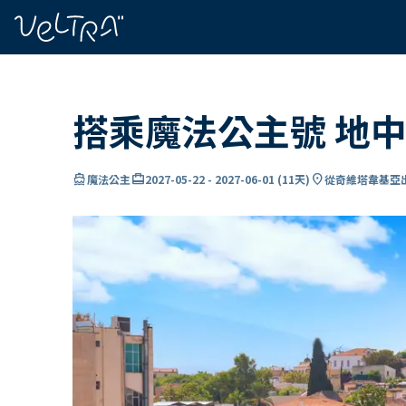
ading...
入
…
搭乘魔法公主號 地中
directions_boat
card_travel
location_on
魔法公主
2027-05-22
-
2027-06-01
(
11天
)
從奇維塔韋基亞出