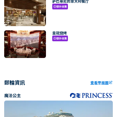
萨巴蒂尼的意大利餐厅
額外收費
paid
皇冠烧烤
額外收費
paid
郵輪資訊
查看甲板圖
ungroup
魔法公主