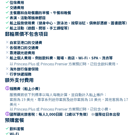
check
住宿費用
check
交通費用
check
主餐廳和自助餐廳的早餐、午餐和晚餐
check
表演、活動等娛樂節目
check
船上設施使用費（健身中心、游泳池、按摩浴缸、俱樂部酒廊、圖書館等）
check
船上活動（遊戲、問答、手工課程等）
郵輪票價不包含項目
close
自家至港口的交通費
close
各個港口的交通費
close
靠港觀光遊費用
close
船上個人費用，例如飲料費、賭場、商店、Wi-Fi、SPA、洗衣等
以 Princess Plus 或 Princess Premier 方案預訂時，已包含飲料費用。
close
海外旅行傷害保險
close
行李快遞服務
額外支付費用
paid
服務費（船上小費）
服務費將依下列標準以每人每晚計算，並自動計入船上帳戶：
套房為 19 美元，尊享系列迷你套房及迷你套房為 18 美元，其他客房為 17
美元。
以 Princess Plus 或 Princess Premier 方案預訂時，已包含小費。
paid
國際觀光旅客稅：每人3,000日圓（2歲以下免徵） ※僅限從日本出發
預購套餐
check
飲料套餐
check
Wi-Fi