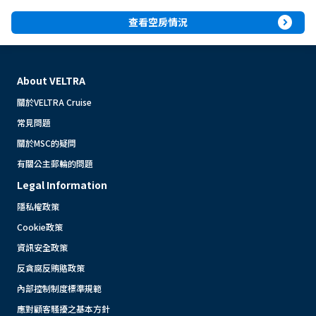
expand_circle_right
查看空房情況
About VELTRA
關於VELTRA Cruise
常見問題
關於MSC的疑問
有關公主郵輪的問題
Legal Information
隱私權政策
Cookie政策
資訊安全政策
反貪腐反賄賂政策
內部控制制度標準規範
應對顧客騷擾之基本方針