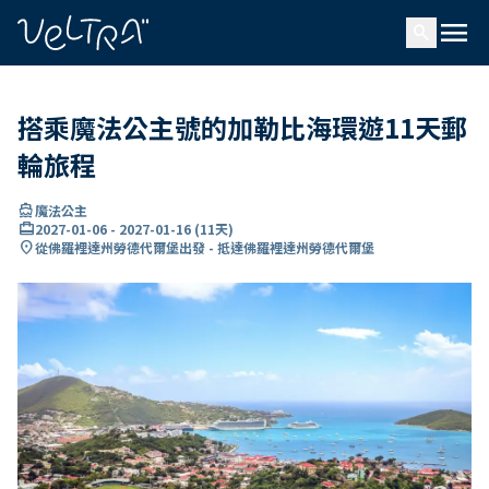
ading...
入
menu
…
search
搭乘魔法公主號的加勒比海環遊11天郵
輪旅程
directions_boat
魔法公主
card_travel
2027-01-06
-
2027-01-16
(
11天
)
location_on
從佛羅裡達州勞德代爾堡出發 - 抵達佛羅裡達州勞德代爾堡