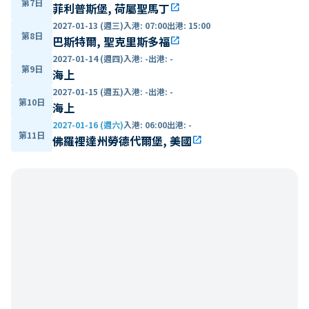
第7日
菲利普斯堡, 荷屬聖馬丁
open_in_new
2027-01-13 (週三)
入港
:
07:00
出港
:
15:00
第8日
巴斯特爾, 聖克里斯多福
open_in_new
2027-01-14 (週四)
入港
:
-
出港
:
-
第9日
海上
2027-01-15 (週五)
入港
:
-
出港
:
-
第10日
海上
2027-01-16 (週六)
入港
:
06:00
出港
:
-
第11日
佛羅裡達州勞德代爾堡, 美國
open_in_new