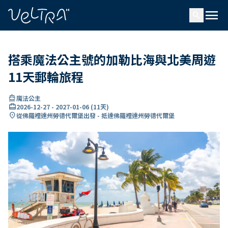
ading...
入
menu
…
search
搭乘魔法公主號的加勒比海與北美周遊
11天郵輪旅程
directions_boat
魔法公主
card_travel
2026-12-27
-
2027-01-06
(
11天
)
location_on
從佛羅裡達州勞德代爾堡出發 - 抵達佛羅裡達州勞德代爾堡