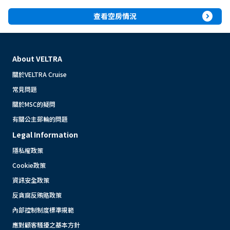
expand_circle_right
查看空房情況
About VELTRA
關於VELTRA Cruise
常見問題
關於MSC的疑問
有關公主郵輪的問題
Legal Information
隱私權政策
Cookie政策
資訊安全政策
反貪腐反賄賂政策
內部控制制度標準規範
應對顧客騷擾之基本方針