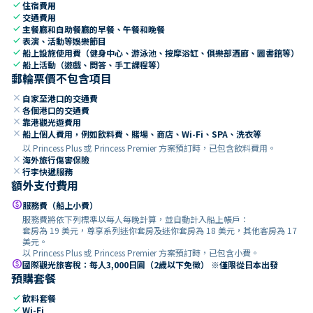
check
住宿費用
check
交通費用
check
主餐廳和自助餐廳的早餐、午餐和晚餐
check
表演、活動等娛樂節目
check
船上設施使用費（健身中心、游泳池、按摩浴缸、俱樂部酒廊、圖書館等）
check
船上活動（遊戲、問答、手工課程等）
郵輪票價不包含項目
close
自家至港口的交通費
close
各個港口的交通費
close
靠港觀光遊費用
close
船上個人費用，例如飲料費、賭場、商店、Wi-Fi、SPA、洗衣等
以 Princess Plus 或 Princess Premier 方案預訂時，已包含飲料費用。
close
海外旅行傷害保險
close
行李快遞服務
額外支付費用
paid
服務費（船上小費）
服務費將依下列標準以每人每晚計算，並自動計入船上帳戶：
套房為 19 美元，尊享系列迷你套房及迷你套房為 18 美元，其他客房為 17
美元。
以 Princess Plus 或 Princess Premier 方案預訂時，已包含小費。
paid
國際觀光旅客稅：每人3,000日圓（2歲以下免徵） ※僅限從日本出發
預購套餐
check
飲料套餐
check
Wi-Fi