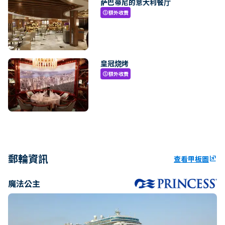
萨巴蒂尼的意大利餐厅
額外收費
paid
皇冠烧烤
額外收費
paid
郵輪資訊
查看甲板圖
ungroup
魔法公主