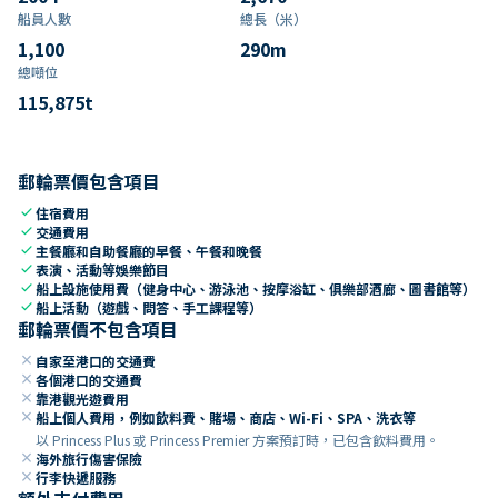
船員人數
總長（米）
1,100
290
m
總噸位
115,875
t
郵輪票價包含項目
check
住宿費用
check
交通費用
check
主餐廳和自助餐廳的早餐、午餐和晚餐
check
表演、活動等娛樂節目
check
船上設施使用費（健身中心、游泳池、按摩浴缸、俱樂部酒廊、圖書館等）
check
船上活動（遊戲、問答、手工課程等）
郵輪票價不包含項目
close
自家至港口的交通費
close
各個港口的交通費
close
靠港觀光遊費用
close
船上個人費用，例如飲料費、賭場、商店、Wi-Fi、SPA、洗衣等
以 Princess Plus 或 Princess Premier 方案預訂時，已包含飲料費用。
close
海外旅行傷害保險
close
行李快遞服務