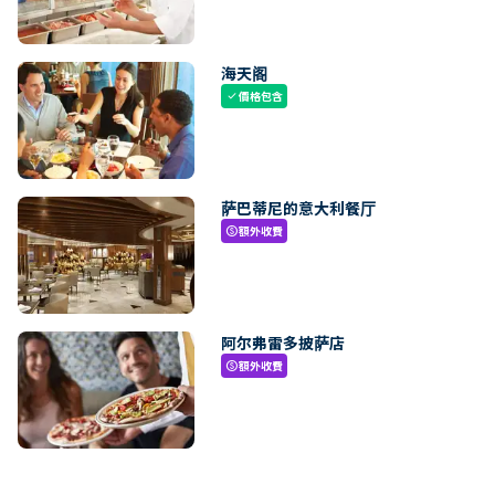
海天阁
價格包含
check
萨巴蒂尼的意大利餐厅
額外收費
paid
阿尔弗雷多披萨店
額外收費
paid