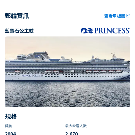
郵輪資訊
查看甲板圖
ungroup
藍寶石公主號
規格
首航
最大乘客人數
2004
2,670