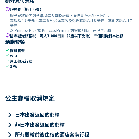
額外支付費用
paid
服務費（船上小費）
服務費將依下列標準以每人每晚計算，並自動計入船上帳戶：
套房為 19 美元，尊享系列迷你套房及迷你套房為 18 美元，其他客房為 17
美元。
以 Princess Plus 或 Princess Premier 方案預訂時，已包含小費。
paid
國際觀光旅客稅：每人3,000日圓（2歲以下免徵） ※僅限從日本出發
預購套餐
check
飲料套餐
check
Wi-Fi
check
岸上觀光行程
check
SPA
公主郵輪取消規定
keyboard_arrow_right
日本出發返回的郵輪
keyboard_arrow_right
非日本出發返回的郵輪
keyboard_arrow_right
所有郵輪前後住宿的酒店套裝行程