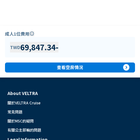
成人1位費用
info
69,847.34
-
TWD
expand_circle_right
查看空房情況
About VELTRA
關於VELTRA Cruise
常見問題
關於MSC的疑問
有關公主郵輪的問題
Legal Information