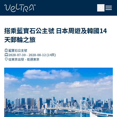
ading...
入
menu
…
search
搭乘藍寶石公主號 日本周遊及韓國14
天郵輪之旅
directions_boat
藍寶石公主號
card_travel
2028-07-30
-
2028-08-12
(
14天
)
location_on
從東京出發 - 抵達東京