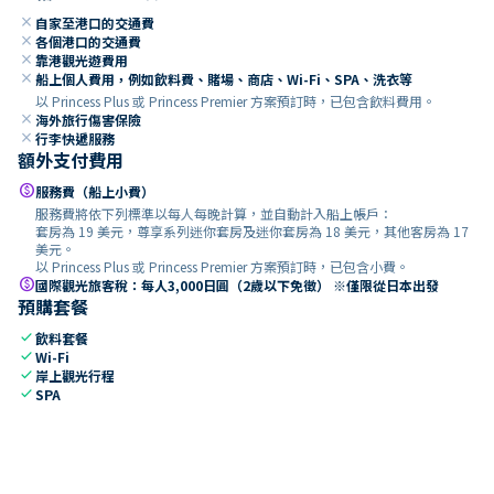
close
自家至港口的交通費
close
各個港口的交通費
close
靠港觀光遊費用
close
船上個人費用，例如飲料費、賭場、商店、Wi-Fi、SPA、洗衣等
以 Princess Plus 或 Princess Premier 方案預訂時，已包含飲料費用。
close
海外旅行傷害保險
close
行李快遞服務
額外支付費用
paid
服務費（船上小費）
服務費將依下列標準以每人每晚計算，並自動計入船上帳戶：
套房為 19 美元，尊享系列迷你套房及迷你套房為 18 美元，其他客房為 17
美元。
以 Princess Plus 或 Princess Premier 方案預訂時，已包含小費。
paid
國際觀光旅客稅：每人3,000日圓（2歲以下免徵） ※僅限從日本出發
預購套餐
check
飲料套餐
check
Wi-Fi
check
岸上觀光行程
check
SPA