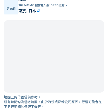
2028-03-09 (週四)
入港
:
06:30
出港
:
-
第16日
東京, 日本
open_in_new
地圖上的位置僅供參考。
所有時間均為當地時間。由於海況或郵輪公司原因，行程可能會在
不另行通知的情況下變更。