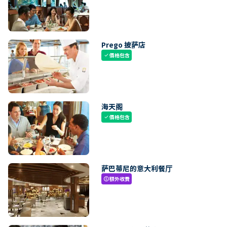
Prego 披萨店
價格包含
check
海天阁
價格包含
check
萨巴蒂尼的意大利餐厅
額外收費
paid