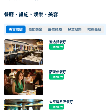
餐廳、設施、娛樂、美容
美食體驗
夜間娛樂
靜修體驗
兒童娛樂
推薦亮點
圣达菲餐厅
價格包含
check
萨沃伊餐厅
價格包含
check
太平洋月亮餐厅
價格包含
check