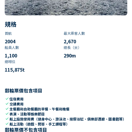
規格
首航
最大乘客人數
2004
2,670
船員人數
總長（米）
1,100
290
m
總噸位
115,875
t
郵輪票價包含項目
check
住宿費用
check
交通費用
check
主餐廳和自助餐廳的早餐、午餐和晚餐
check
表演、活動等娛樂節目
check
船上設施使用費（健身中心、游泳池、按摩浴缸、俱樂部酒廊、圖書館等）
check
船上活動（遊戲、問答、手工課程等）
郵輪票價不包含項目