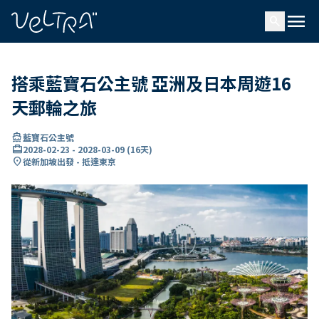
ading...
入
menu
…
search
搭乘藍寶石公主號 亞洲及日本周遊16
天郵輪之旅
directions_boat
藍寶石公主號
card_travel
2028-02-23
-
2028-03-09
(
16天
)
location_on
從新加坡出發 - 抵達東京