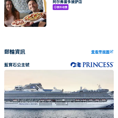
阿尔弗雷多披萨店
額外收費
paid
郵輪資訊
查看甲板圖
ungroup
藍寶石公主號