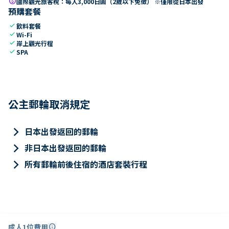
paid
國際觀光旅客稅：每人3,000日圓（2歲以下免徵） ※僅限從日本出發
預購套餐
check
飲料套餐
check
Wi-Fi
check
岸上觀光行程
check
SPA
公主郵輪取消規定
keyboard_arrow_right
日本出發返回的郵輪
keyboard_arrow_right
非日本出發返回的郵輪
keyboard_arrow_right
所有郵輪前後住宿的酒店套裝行程
成人1位費用
info