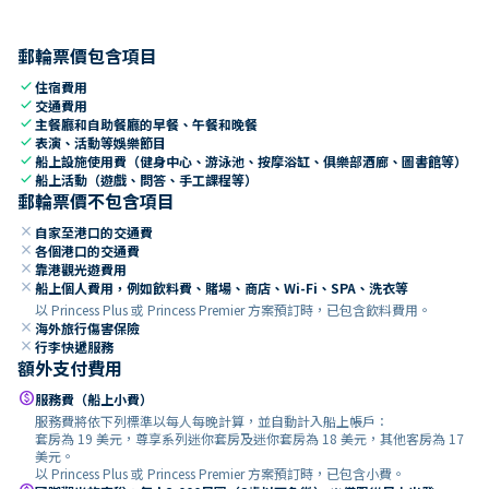
郵輪票價包含項目
check
住宿費用
check
交通費用
check
主餐廳和自助餐廳的早餐、午餐和晚餐
check
表演、活動等娛樂節目
check
船上設施使用費（健身中心、游泳池、按摩浴缸、俱樂部酒廊、圖書館等）
check
船上活動（遊戲、問答、手工課程等）
郵輪票價不包含項目
close
自家至港口的交通費
close
各個港口的交通費
close
靠港觀光遊費用
close
船上個人費用，例如飲料費、賭場、商店、Wi-Fi、SPA、洗衣等
以 Princess Plus 或 Princess Premier 方案預訂時，已包含飲料費用。
close
海外旅行傷害保險
close
行李快遞服務
額外支付費用
paid
服務費（船上小費）
服務費將依下列標準以每人每晚計算，並自動計入船上帳戶：
套房為 19 美元，尊享系列迷你套房及迷你套房為 18 美元，其他客房為 17
美元。
以 Princess Plus 或 Princess Premier 方案預訂時，已包含小費。