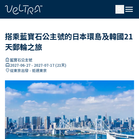
ading...
入
menu
…
search
搭乘藍寶石公主號的日本環島及韓國21
天郵輪之旅
directions_boat
藍寶石公主號
card_travel
2027-06-27
-
2027-07-17
(
21天
)
location_on
從東京出發 - 抵達東京