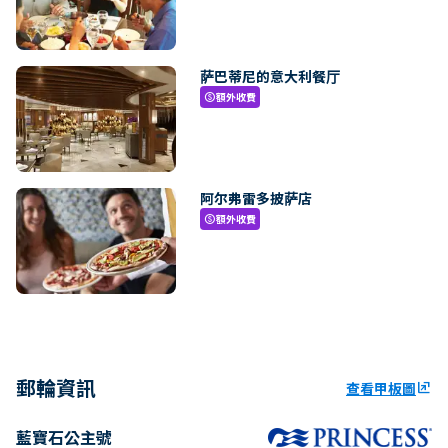
萨巴蒂尼的意大利餐厅
額外收費
paid
阿尔弗雷多披萨店
額外收費
paid
郵輪資訊
查看甲板圖
ungroup
藍寶石公主號