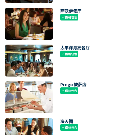
萨沃伊餐厅
價格包含
check
太平洋月亮餐厅
價格包含
check
Prego 披萨店
價格包含
check
海天阁
價格包含
check