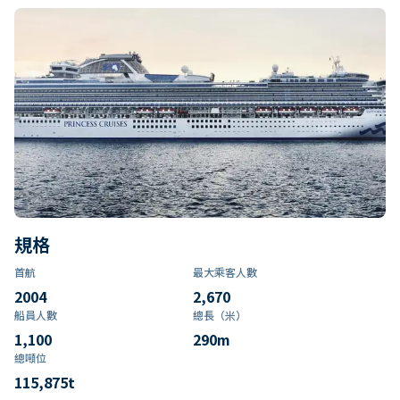
規格
首航
最大乘客人數
2004
2,670
船員人數
總長（米）
1,100
290
m
總噸位
115,875
t