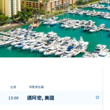
出港
停靠港名稱
邁阿密, 美國
15:00
open_in_new