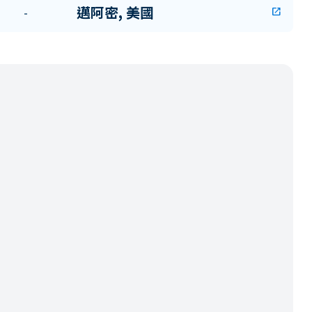
邁阿密, 美國
-
open_in_new