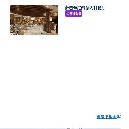
萨巴蒂尼的意大利餐厅
額外收費
paid
查看甲板圖
ungroup