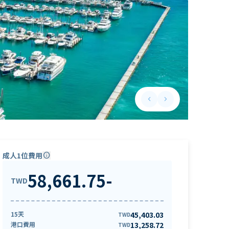
keyboard_arrow_left
keyboard_arrow_right
Previous slide
Next slide
成人1位費用
info
58,661.75
-
TWD
15天
45,403.03
TWD
港口費用
13,258.72
TWD