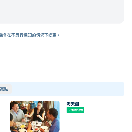
能會在不另行通知的情況下變更。
亮點
海天阁
價格包含
check