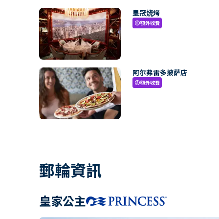
皇冠烧烤
額外收費
paid
阿尔弗雷多披萨店
額外收費
paid
郵輪資訊
皇家公主