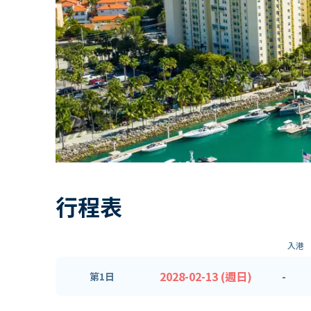
行程表
入港
2028-02-13 (週日)
-
第1日