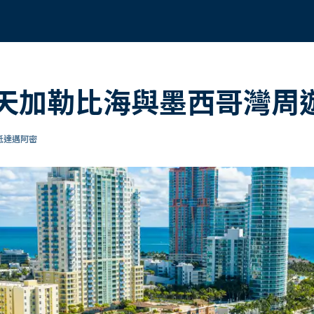
15天加勒比海與墨西哥灣
 抵達邁阿密