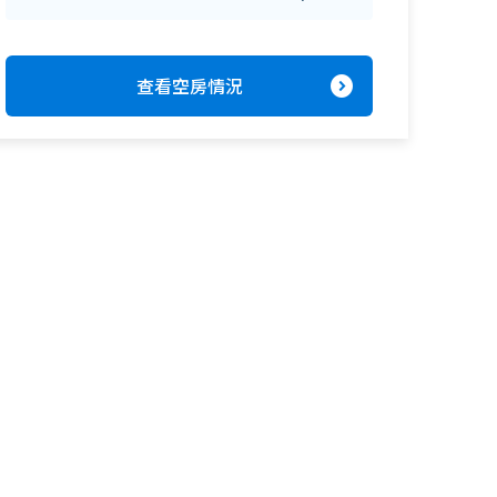
expand_circle_right
查看空房情況