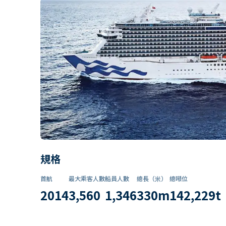
規格
首航
最大乘客人數
船員人數
總長（米）
總噸位
2014
3,560
1,346
330
m
142,229
t