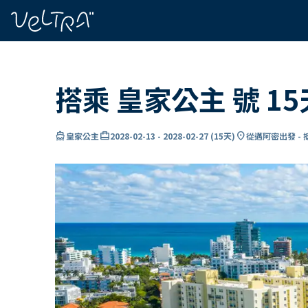
ading...
入
…
搭乘 皇家公主 號 
directions_boat
card_travel
location_on
皇家公主
2028-02-13
-
2028-02-27
(
15天
)
從邁阿密出發 -