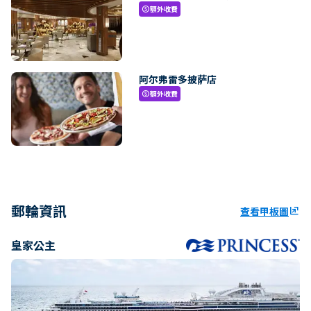
額外收費
paid
阿尔弗雷多披萨店
額外收費
paid
郵輪資訊
查看甲板圖
ungroup
皇家公主