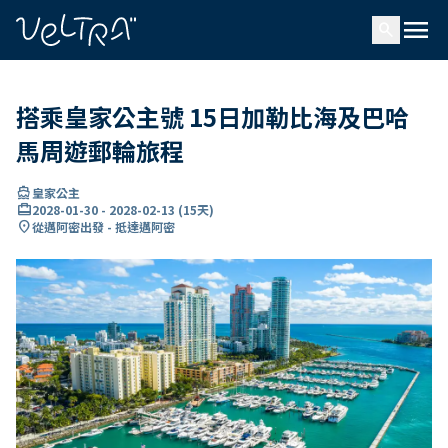
ading...
入
menu
…
search
搭乘皇家公主號 15日加勒比海及巴哈
馬周遊郵輪旅程
directions_boat
皇家公主
card_travel
2028-01-30
-
2028-02-13
(
15天
)
location_on
從邁阿密出發 - 抵達邁阿密