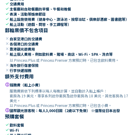
check
交通費用
check
主餐廳和自助餐廳的早餐、午餐和晚餐
check
表演、活動等娛樂節目
check
船上設施使用費（健身中心、游泳池、按摩浴缸、俱樂部酒廊、圖書館等）
check
船上活動（遊戲、問答、手工課程等）
郵輪票價不包含項目
close
自家至港口的交通費
close
各個港口的交通費
close
靠港觀光遊費用
close
船上個人費用，例如飲料費、賭場、商店、Wi-Fi、SPA、洗衣等
以 Princess Plus 或 Princess Premier 方案預訂時，已包含飲料費用。
close
海外旅行傷害保險
close
行李快遞服務
額外支付費用
paid
服務費（船上小費）
服務費將依下列標準以每人每晚計算，並自動計入船上帳戶：
套房為 19 美元，尊享系列迷你套房及迷你套房為 18 美元，其他客房為 17
美元。
以 Princess Plus 或 Princess Premier 方案預訂時，已包含小費。
paid
國際觀光旅客稅：每人3,000日圓（2歲以下免徵） ※僅限從日本出發
預購套餐
check
飲料套餐
check
Wi-Fi
check