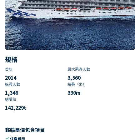
規格
首航
最大乘客人數
2014
3,560
船員人數
總長（米）
1,346
330
m
總噸位
142,229
t
郵輪票價包含項目
check
住宿費用