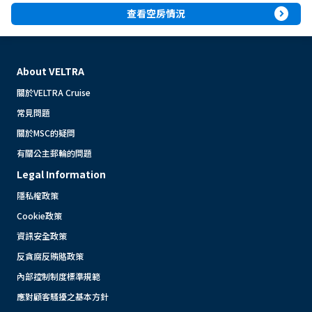
expand_circle_right
查看空房情況
About VELTRA
關於VELTRA Cruise
常見問題
關於MSC的疑問
有關公主郵輪的問題
Legal Information
隱私權政策
Cookie政策
資訊安全政策
反貪腐反賄賂政策
內部控制制度標準規範
應對顧客騷擾之基本方針