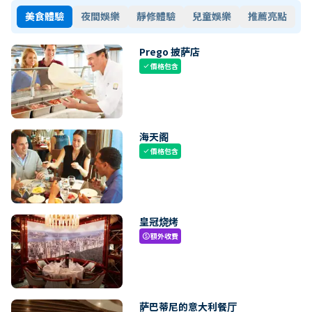
美食體驗
夜間娛樂
靜修體驗
兒童娛樂
推薦亮點
Prego 披萨店
價格包含
check
海天阁
價格包含
check
皇冠烧烤
額外收費
paid
萨巴蒂尼的意大利餐厅