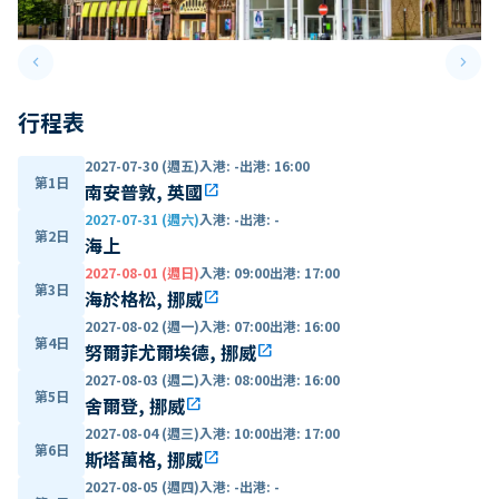
keyboard_arrow_left
keyboard_arrow_right
Previous slide
Next 
行程表
2027-07-30 (週五)
入港
:
-
出港
:
16:00
第1日
南安普敦, 英國
open_in_new
2027-07-31 (週六)
入港
:
-
出港
:
-
第2日
海上
2027-08-01 (週日)
入港
:
09:00
出港
:
17:00
第3日
海於格松, 挪威
open_in_new
2027-08-02 (週一)
入港
:
07:00
出港
:
16:00
第4日
努爾菲尤爾埃德, 挪威
open_in_new
2027-08-03 (週二)
入港
:
08:00
出港
:
16:00
第5日
舍爾登, 挪威
open_in_new
2027-08-04 (週三)
入港
:
10:00
出港
:
17:00
第6日
斯塔萬格, 挪威
open_in_new
2027-08-05 (週四)
入港
:
-
出港
:
-