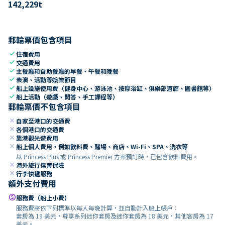
142,229
t
郵輪票價包含項目
check
住宿費用
check
交通費用
check
主餐廳和自助餐廳的早餐、午餐和晚餐
check
表演、活動等娛樂節目
check
船上設施使用費（健身中心、游泳池、按摩浴缸、俱樂部酒廊、圖書館等）
check
船上活動（遊戲、問答、手工課程等）
郵輪票價不包含項目
close
自家至港口的交通費
close
各個港口的交通費
close
靠港觀光遊費用
close
船上個人費用，例如飲料費、賭場、商店、Wi-Fi、SPA、洗衣等
以 Princess Plus 或 Princess Premier 方案預訂時，已包含飲料費用。
close
海外旅行傷害保險
close
行李快遞服務
額外支付費用
paid
服務費（船上小費）
服務費將依下列標準以每人每晚計算，並自動計入船上帳戶：
套房為 19 美元，尊享系列迷你套房及迷你套房為 18 美元，其他客房為 17
美元。