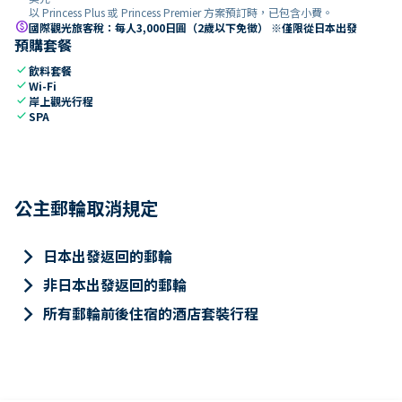
以 Princess Plus 或 Princess Premier 方案預訂時，已包含小費。
paid
國際觀光旅客稅：每人3,000日圓（2歲以下免徵） ※僅限從日本出發
預購套餐
check
飲料套餐
check
Wi-Fi
check
岸上觀光行程
check
SPA
公主郵輪取消規定
keyboard_arrow_right
日本出發返回的郵輪
keyboard_arrow_right
非日本出發返回的郵輪
keyboard_arrow_right
所有郵輪前後住宿的酒店套裝行程