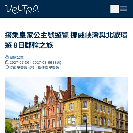
ading...
入
menu
…
search
搭乘皇家公主號遊覽 挪威峽灣與北歐環
遊 8日郵輪之旅
directions_boat
皇家公主
card_travel
2027-07-30
-
2027-08-06
(
8天
)
location_on
從南安普敦出發 - 抵達南安普敦