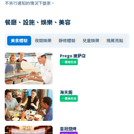
不另行通知的情況下變更。
餐廳、設施、娛樂、美容
美食體驗
夜間娛樂
靜修體驗
兒童娛樂
推薦亮點
Prego 披萨店
價格包含
check
海天阁
價格包含
check
皇冠烧烤