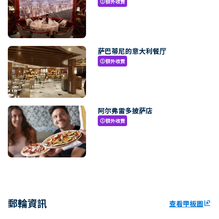
額外收費
paid
萨巴蒂尼的意大利餐厅
額外收費
paid
阿尔弗雷多披萨店
額外收費
paid
郵輪資訊
查看甲板圖
ungroup