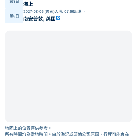
第7日
海上
2027-08-06 (週五)
入港
:
07:00
出港
:
-
第8日
南安普敦, 英國
open_in_new
地圖上的位置僅供參考。
所有時間均為當地時間。由於海況或郵輪公司原因，行程可能會在