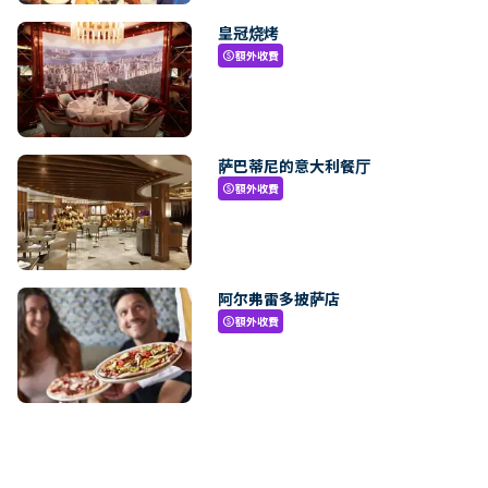
皇冠烧烤
額外收費
paid
萨巴蒂尼的意大利餐厅
額外收費
paid
阿尔弗雷多披萨店
額外收費
paid