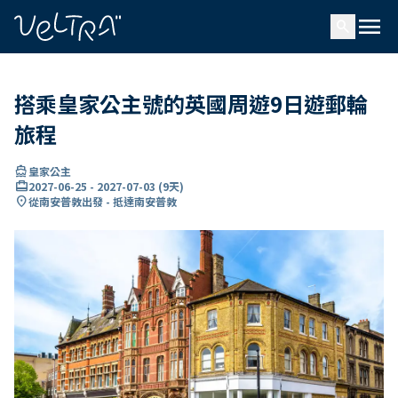
ading...
入
menu
…
search
搭乘皇家公主號的英國周遊9日遊郵輪
旅程
directions_boat
皇家公主
card_travel
2027-06-25
-
2027-07-03
(
9天
)
location_on
從南安普敦出發 - 抵達南安普敦