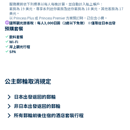
服務費將依下列標準以每人每晚計算，並自動計入船上帳戶：
套房為 19 美元，尊享系列迷你套房及迷你套房為 18 美元，其他客房為 17
美元。
以 Princess Plus 或 Princess Premier 方案預訂時，已包含小費。
paid
國際觀光旅客稅：每人3,000日圓（2歲以下免徵） ※僅限從日本出發
預購套餐
check
飲料套餐
check
Wi-Fi
check
岸上觀光行程
check
SPA
公主郵輪取消規定
keyboard_arrow_right
日本出發返回的郵輪
keyboard_arrow_right
非日本出發返回的郵輪
keyboard_arrow_right
所有郵輪前後住宿的酒店套裝行程