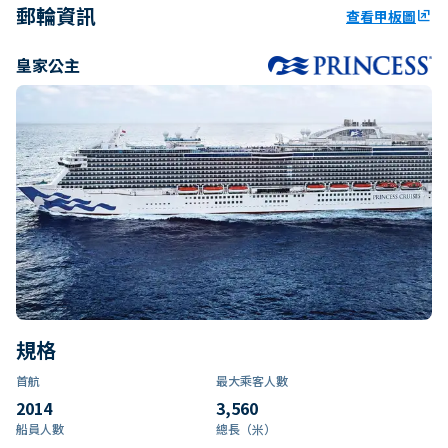
郵輪資訊
查看甲板圖
ungroup
皇家公主
規格
首航
最大乘客人數
2014
3,560
船員人數
總長（米）