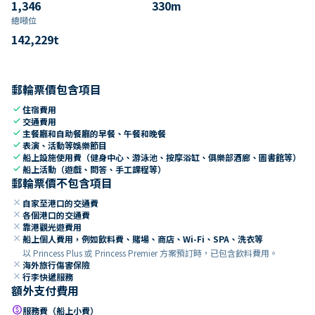
1,346
330
m
總噸位
142,229
t
郵輪票價包含項目
check
住宿費用
check
交通費用
check
主餐廳和自助餐廳的早餐、午餐和晚餐
check
表演、活動等娛樂節目
check
船上設施使用費（健身中心、游泳池、按摩浴缸、俱樂部酒廊、圖書館等）
check
船上活動（遊戲、問答、手工課程等）
郵輪票價不包含項目
close
自家至港口的交通費
close
各個港口的交通費
close
靠港觀光遊費用
close
船上個人費用，例如飲料費、賭場、商店、Wi-Fi、SPA、洗衣等
以 Princess Plus 或 Princess Premier 方案預訂時，已包含飲料費用。
close
海外旅行傷害保險
close
行李快遞服務
額外支付費用
paid
服務費（船上小費）