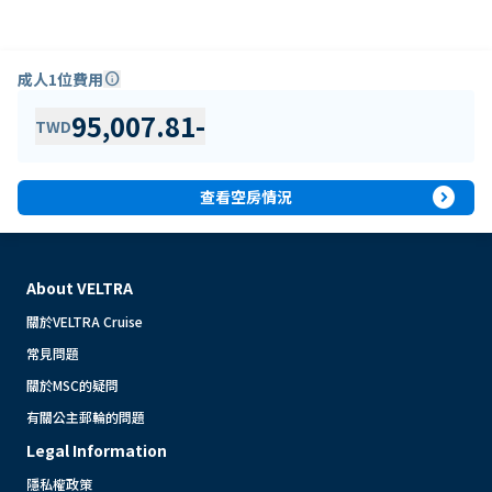
成人1位費用
info
95,007.81
-
TWD
expand_circle_right
查看空房情況
About VELTRA
關於VELTRA Cruise
常見問題
關於MSC的疑問
有關公主郵輪的問題
Legal Information
隱私權政策