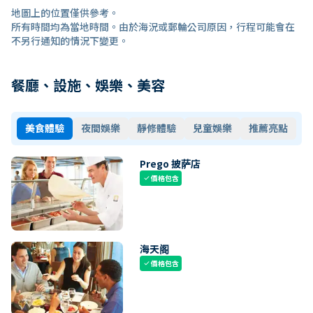
地圖上的位置僅供參考。
所有時間均為當地時間。由於海況或郵輪公司原因，行程可能會在
不另行通知的情況下變更。
餐廳、設施、娛樂、美容
美食體驗
夜間娛樂
靜修體驗
兒童娛樂
推薦亮點
Prego 披萨店
價格包含
check
海天阁
價格包含
check