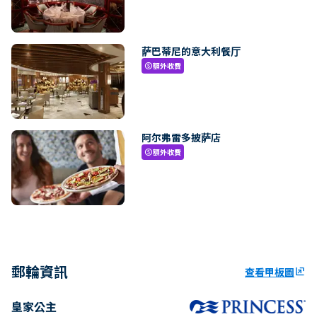
萨巴蒂尼的意大利餐厅
額外收費
paid
阿尔弗雷多披萨店
額外收費
paid
郵輪資訊
查看甲板圖
ungroup
皇家公主