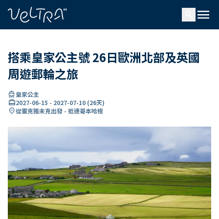
ading...
入
menu
…
search
搭乘皇家公主號 26日歐洲北部及英國
周遊郵輪之旅
directions_boat
皇家公主
card_travel
2027-06-15
-
2027-07-10
(
26天
)
location_on
從雷克雅未克出發 - 抵達哥本哈根