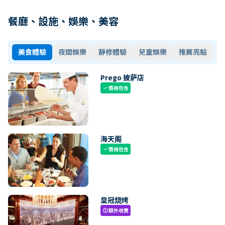
餐廳、設施、娛樂、美容
美食體驗
夜間娛樂
靜修體驗
兒童娛樂
推薦亮點
Prego 披萨店
價格包含
check
海天阁
價格包含
check
皇冠烧烤
額外收費
paid