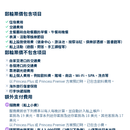
郵輪票價包含項目
check
住宿費用
check
交通費用
check
主餐廳和自助餐廳的早餐、午餐和晚餐
check
表演、活動等娛樂節目
check
船上設施使用費（健身中心、游泳池、按摩浴缸、俱樂部酒廊、圖書館等）
check
船上活動（遊戲、問答、手工課程等）
郵輪票價不包含項目
close
自家至港口的交通費
close
各個港口的交通費
close
靠港觀光遊費用
close
船上個人費用，例如飲料費、賭場、商店、Wi-Fi、SPA、洗衣等
以 Princess Plus 或 Princess Premier 方案預訂時，已包含飲料費用。
close
海外旅行傷害保險
close
行李快遞服務
額外支付費用
paid
服務費（船上小費）
服務費將依下列標準以每人每晚計算，並自動計入船上帳戶：
套房為 19 美元，尊享系列迷你套房及迷你套房為 18 美元，其他客房為 17
美元。
以 Princess Plus 或 Princess Premier 方案預訂時，已包含小費。
paid
國際觀光旅客稅：每人3,000日圓（2歲以下免徵） ※僅限從日本出發