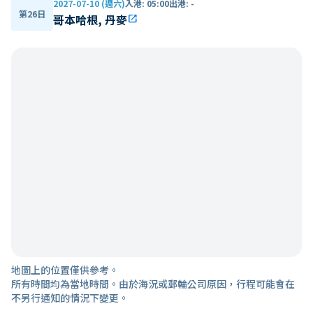
2027-07-10 (週六)
入港
:
05:00
出港
:
-
第26日
哥本哈根, 丹麥
open_in_new
地圖上的位置僅供參考。
所有時間均為當地時間。由於海況或郵輪公司原因，行程可能會在
不另行通知的情況下變更。