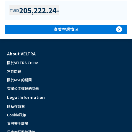
205,222.24
-
TWD
expand_circle_right
查看空房情況
About VELTRA
關於VELTRA Cruise
常見問題
關於MSC的疑問
有關公主郵輪的問題
Legal Information
隱私權政策
Cookie政策
資訊安全政策
反貪腐反賄賂政策