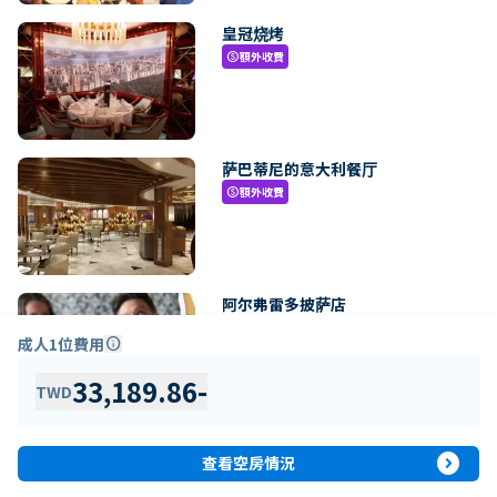
皇冠烧烤
額外收費
paid
萨巴蒂尼的意大利餐厅
額外收費
paid
阿尔弗雷多披萨店
額外收費
paid
成人1位費用
info
33,189.86
-
TWD
expand_circle_right
查看空房情況