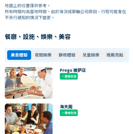
地圖上的位置僅供參考。
所有時間均為當地時間。由於海況或郵輪公司原因，行程可能會在
不另行通知的情況下變更。
餐廳、設施、娛樂、美容
美食體驗
夜間娛樂
靜修體驗
兒童娛樂
推薦亮點
Prego 披萨店
價格包含
check
海天阁
價格包含
check