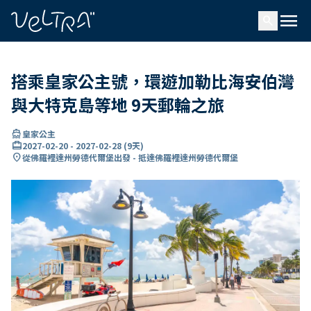
ading...
入
menu
…
search
搭乘皇家公主號，環遊加勒比海安伯灣
與大特克島等地 9天郵輪之旅
directions_boat
皇家公主
card_travel
2027-02-20
-
2027-02-28
(
9天
)
location_on
從佛羅裡達州勞德代爾堡出發 - 抵達佛羅裡達州勞德代爾堡