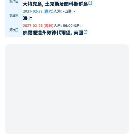
第7日
大特克島, 土克斯及開科斯群島
open_in_new
2027-02-27 (週六)
入港
:
-
出港
:
-
第8日
海上
2027-02-28 (週日)
入港
:
06:00
出港
:
-
第9日
佛羅裡達州勞德代爾堡, 美國
open_in_new