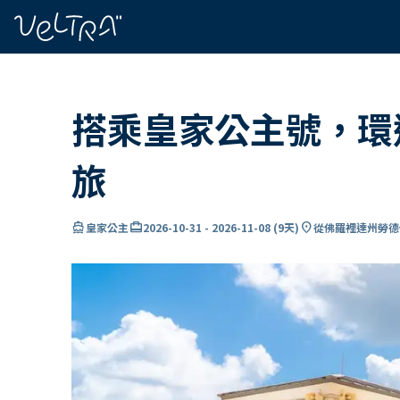
ading...
入
…
搭乘皇家公主號，環
旅
directions_boat
card_travel
location_on
皇家公主
2026-10-31
-
2026-11-08
(
9天
)
從佛羅裡達州勞德