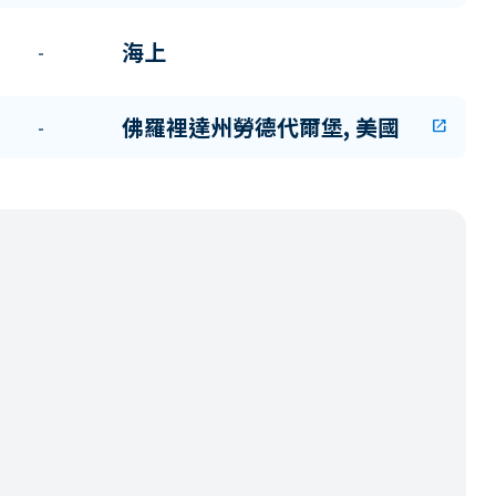
海上
-
佛羅裡達州勞德代爾堡, 美國
-
open_in_new