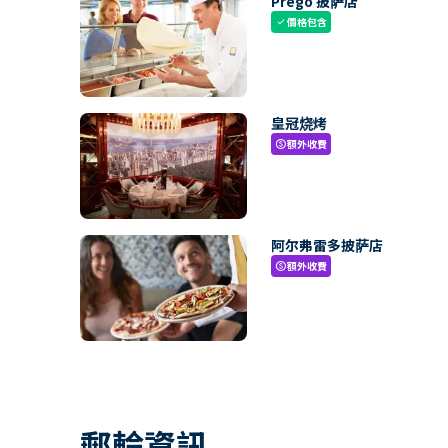
Prego 披萨店
價格包含
check
皇冠烧烤
額外收費
paid
阿尔弗雷多披萨店
額外收費
paid
郵輪資訊