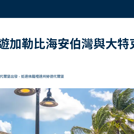
遊加勒比海安伯灣與大特克
代爾堡出發 - 抵達佛羅裡達州勞德代爾堡