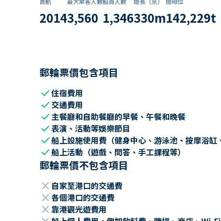
首航
最大乘客人數
船員人數
總長（米）
總噸位
2014
3,560
1,346
330
m
142,229
t
郵輪票價包含項目
check
住宿費用
check
交通費用
check
主餐廳和自助餐廳的早餐、午餐和晚餐
check
表演、活動等娛樂節目
check
船上設施使用費（健身中心、游泳池、按摩浴缸
check
船上活動（遊戲、問答、手工課程等）
郵輪票價不包含項目
close
自家至港口的交通費
close
各個港口的交通費
close
靠港觀光遊費用
船上個人費用，例如飲料費、賭場、商店、Wi-Fi