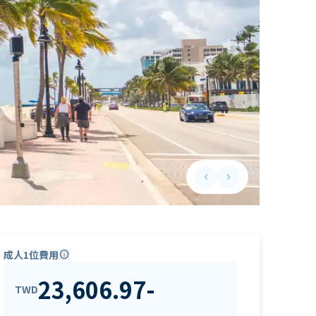
keyboard_arrow_left
keyboard_arrow_right
Previous slide
Next slide
成人1位費用
info
23,606.97
-
TWD