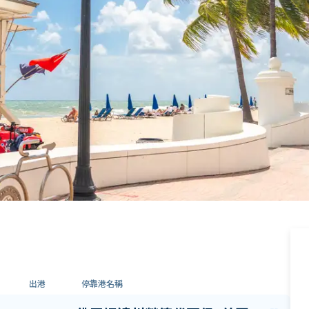
出港
停靠港名稱