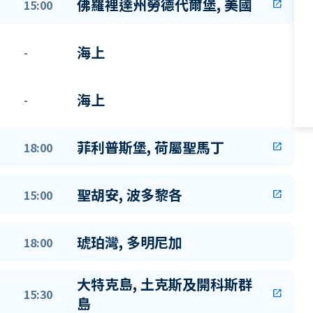
佛羅裡達州勞德代爾堡, 美國
15:00
open_in_new
海上
-
海上
-
菲利普斯堡, 荷屬聖馬丁
18:00
open_in_new
聖胡安, 波多黎各
15:00
open_in_new
琥珀灣, 多明尼加
18:00
大特克島, 土克斯及開科斯群
15:30
open_in_new
島