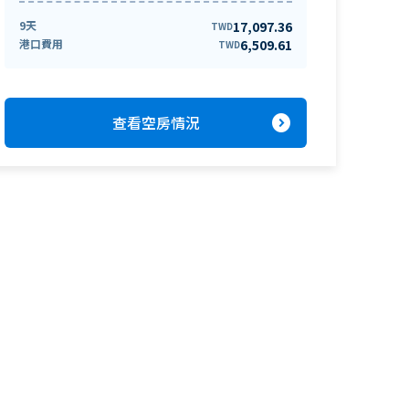
9天
17,097.36
TWD
港口費用
6,509.61
TWD
expand_circle_right
查看空房情況