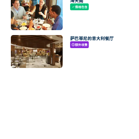
海天阁
價格包含
check
萨巴蒂尼的意大利餐厅
額外收費
paid