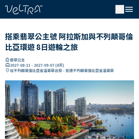
ading...
入
menu
…
search
搭乘翡翠公主號 阿拉斯加與不列顛哥倫
比亞環遊 8日遊輪之旅
directions_boat
翡翠公主
card_travel
2027-08-31
-
2027-09-07
(
8天
)
location_on
從不列顛哥倫比亞省溫哥華出發 - 抵達不列顛哥倫比亞省溫哥華