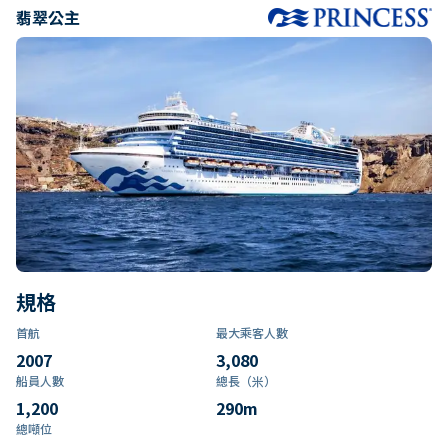
翡翠公主
規格
首航
最大乘客人數
2007
3,080
船員人數
總長（米）
1,200
290
m
總噸位