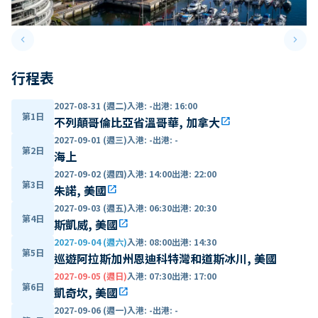
keyboard_arrow_left
keyboard_arrow_right
Previous slide
Next 
行程表
2027-08-31 (週二)
入港
:
-
出港
:
16:00
第1日
不列顛哥倫比亞省溫哥華, 加拿大
open_in_new
2027-09-01 (週三)
入港
:
-
出港
:
-
第2日
海上
2027-09-02 (週四)
入港
:
14:00
出港
:
22:00
第3日
朱諾, 美國
open_in_new
2027-09-03 (週五)
入港
:
06:30
出港
:
20:30
第4日
斯凱威, 美國
open_in_new
2027-09-04 (週六)
入港
:
08:00
出港
:
14:30
第5日
巡遊阿拉斯加州恩迪科特灣和道斯冰川, 美國
2027-09-05 (週日)
入港
:
07:30
出港
:
17:00
第6日
凱奇坎, 美國
open_in_new
2027-09-06 (週一)
入港
:
-
出港
:
-