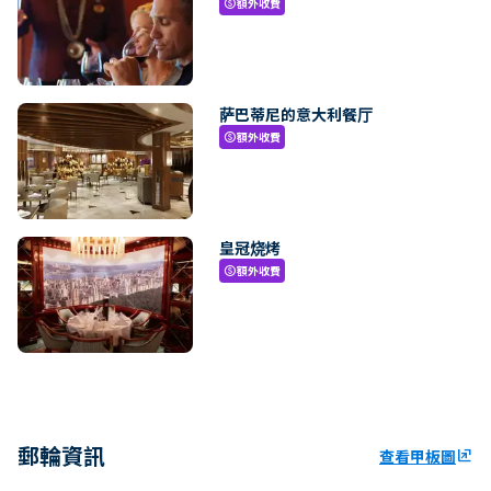
額外收費
paid
萨巴蒂尼的意大利餐厅
額外收費
paid
皇冠烧烤
額外收費
paid
郵輪資訊
查看甲板圖
ungroup