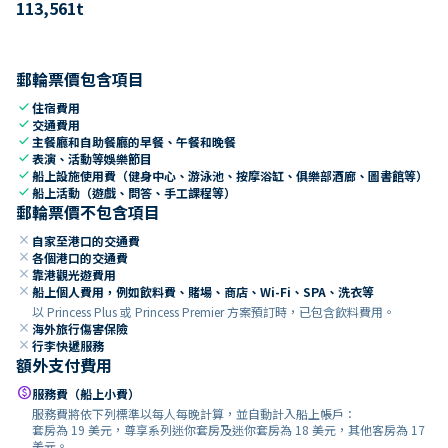
113,561
t
郵輪票價包含項目
check
住宿費用
check
交通費用
check
主餐廳和自助餐廳的早餐、午餐和晚餐
check
表演、活動等娛樂節目
check
船上設施使用費（健身中心、游泳池、按摩浴缸、俱樂部酒廊、圖書館等）
check
船上活動（遊戲、問答、手工課程等）
郵輪票價不包含項目
close
自家至港口的交通費
close
各個港口的交通費
close
靠港觀光遊費用
close
船上個人費用，例如飲料費、賭場、商店、Wi-Fi、SPA、洗衣等
以 Princess Plus 或 Princess Premier 方案預訂時，已包含飲料費用。
close
海外旅行傷害保險
close
行李快遞服務
額外支付費用
paid
服務費（船上小費）
服務費將依下列標準以每人每晚計算，並自動計入船上帳戶：
套房為 19 美元，尊享系列迷你套房及迷你套房為 18 美元，其他客房為 17
美元。