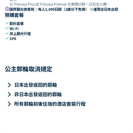
以 Princess Plus 或 Princess Premier 方案預訂時，已包含小費。
paid
國際觀光旅客稅：每人3,000日圓（2歲以下免徵） ※僅限從日本出發
預購套餐
check
飲料套餐
check
Wi-Fi
check
岸上觀光行程
check
SPA
公主郵輪取消規定
keyboard_arrow_right
日本出發返回的郵輪
keyboard_arrow_right
非日本出發返回的郵輪
keyboard_arrow_right
所有郵輪前後住宿的酒店套裝行程