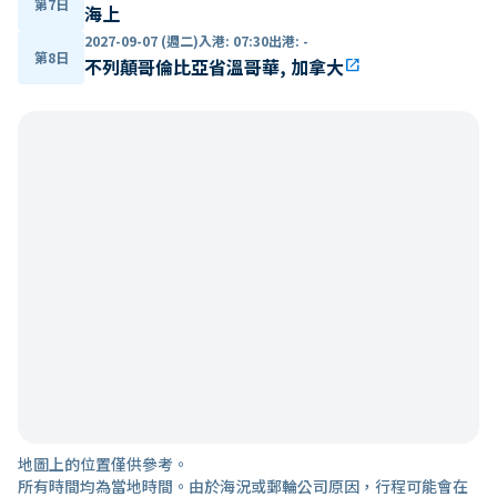
第7日
海上
2027-09-07 (週二)
入港
:
07:30
出港
:
-
第8日
不列顛哥倫比亞省溫哥華, 加拿大
open_in_new
地圖上的位置僅供參考。
所有時間均為當地時間。由於海況或郵輪公司原因，行程可能會在