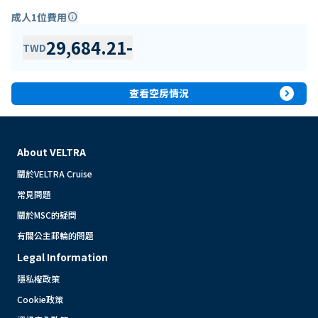
成人1位費用
info
29,684.21
-
TWD
expand_circle_right
查看空房情況
About VELTRA
關於VELTRA Cruise
常見問題
關於MSC的疑問
有關公主郵輪的問題
Legal Information
隱私權政策
Cookie政策