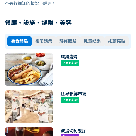
不另行通知的情況下變更。
餐廳、設施、娛樂、美容
美食體驗
夜間娛樂
靜修體驗
兒童娛樂
推薦亮點
咸狗烧烤
價格包含
check
世界新鲜市场
價格包含
check
波提切利餐厅