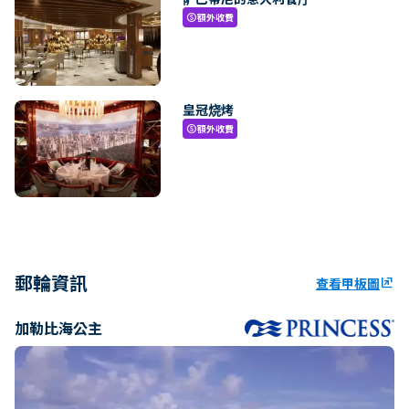
額外收費
paid
皇冠烧烤
額外收費
paid
郵輪資訊
查看甲板圖
ungroup
加勒比海公主