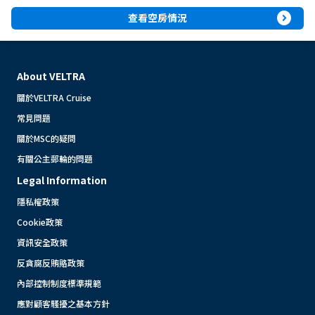
expand_circle_right
查看空房情況
About VELTRA
關於VELTRA Cruise
常見問題
關於MSC的疑問
有關公主郵輪的問題
Legal Information
隱私權政策
Cookie政策
資訊安全政策
反貪腐反賄賂政策
內部控制制度標準規範
應對顧客騷擾之基本方針