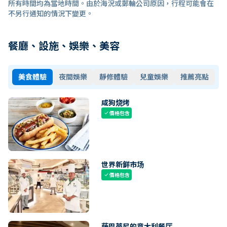
所有時間均為當地時間。由於海況或郵輪公司原因，行程可能會在
不另行通知的情況下變更。
餐廳、設施、娛樂、美容
美食體驗
夜間娛樂
靜修體驗
兒童娛樂
推薦亮點
咸狗烧烤
價格包含
check
世界新鲜市场
價格包含
check
萨巴蒂尼的意大利餐厅