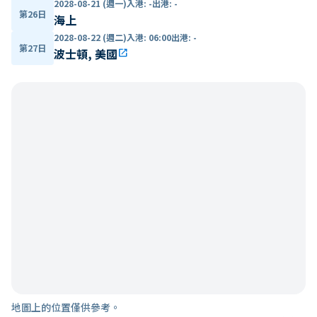
2028-08-21 (週一)
入港
:
-
出港
:
-
第26日
海上
2028-08-22 (週二)
入港
:
06:00
出港
:
-
第27日
波士頓, 美國
open_in_new
地圖上的位置僅供參考。