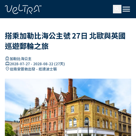
ading...
入
menu
…
search
搭乘加勒比海公主號 27日 北歐與英國
巡遊郵輪之旅
directions_boat
加勒比海公主
card_travel
2028-07-27
-
2028-08-22
(
27天
)
location_on
從南安普敦出發 - 抵達波士頓