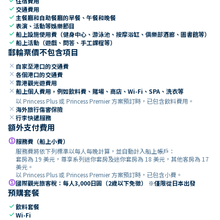
check
住宿費用
check
交通費用
check
主餐廳和自助餐廳的早餐、午餐和晚餐
check
表演、活動等娛樂節目
check
船上設施使用費（健身中心、游泳池、按摩浴缸、俱樂部酒廊、圖書館等）
check
船上活動（遊戲、問答、手工課程等）
郵輪票價不包含項目
close
自家至港口的交通費
close
各個港口的交通費
close
靠港觀光遊費用
close
船上個人費用，例如飲料費、賭場、商店、Wi-Fi、SPA、洗衣等
以 Princess Plus 或 Princess Premier 方案預訂時，已包含飲料費用。
close
海外旅行傷害保險
close
行李快遞服務
額外支付費用
paid
服務費（船上小費）
服務費將依下列標準以每人每晚計算，並自動計入船上帳戶：
套房為 19 美元，尊享系列迷你套房及迷你套房為 18 美元，其他客房為 17
美元。
以 Princess Plus 或 Princess Premier 方案預訂時，已包含小費。
paid
國際觀光旅客稅：每人3,000日圓（2歲以下免徵） ※僅限從日本出發
預購套餐
check
飲料套餐
check
Wi-Fi