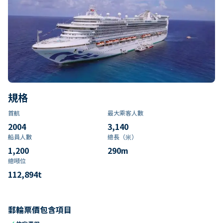
規格
首航
最大乘客人數
2004
3,140
船員人數
總長（米）
1,200
290
m
總噸位
112,894
t
郵輪票價包含項目