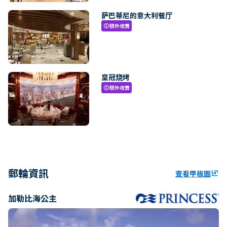
萨巴蒂尼的意大利餐厅
額外收費
paid
皇冠烧烤
額外收費
paid
郵輪資訊
查看甲板圖
ungroup
加勒比海公主