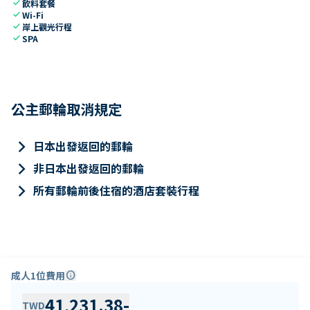
check
飲料套餐
check
Wi-Fi
check
岸上觀光行程
check
SPA
公主郵輪取消規定
keyboard_arrow_right
日本出發返回的郵輪
keyboard_arrow_right
非日本出發返回的郵輪
keyboard_arrow_right
所有郵輪前後住宿的酒店套裝行程
成人1位費用
info
41,231.38
-
TWD