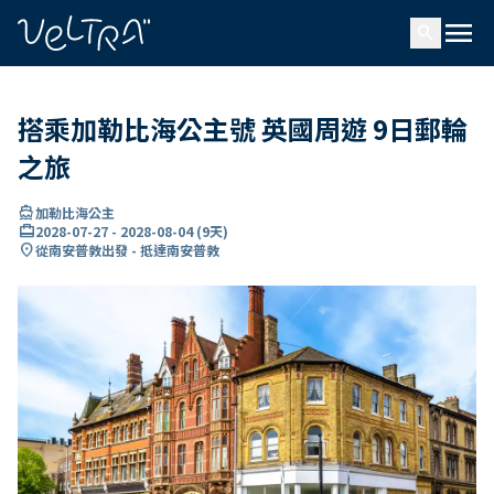
ading...
入
menu
…
search
搭乘加勒比海公主號 英國周遊 9日郵輪
之旅
directions_boat
加勒比海公主
card_travel
2028-07-27
-
2028-08-04
(
9天
)
location_on
從南安普敦出發 - 抵達南安普敦