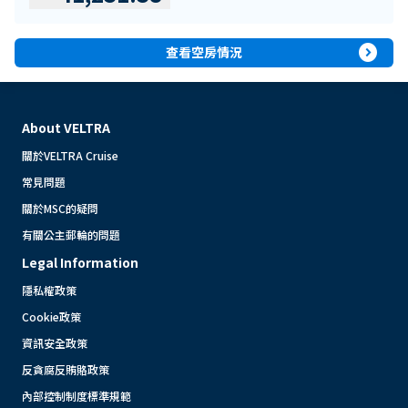
expand_circle_right
查看空房情況
About VELTRA
關於VELTRA Cruise
常見問題
關於MSC的疑問
有關公主郵輪的問題
Legal Information
隱私權政策
Cookie政策
資訊安全政策
反貪腐反賄賂政策
內部控制制度標準規範