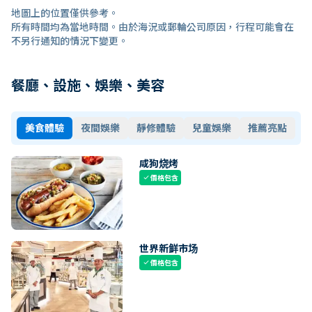
地圖上的位置僅供參考。
所有時間均為當地時間。由於海況或郵輪公司原因，行程可能會在
不另行通知的情況下變更。
餐廳、設施、娛樂、美容
美食體驗
夜間娛樂
靜修體驗
兒童娛樂
推薦亮點
咸狗烧烤
價格包含
check
世界新鲜市场
價格包含
check