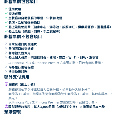
郵輪票價包含項目
check
住宿費用
check
交通費用
check
主餐廳和自助餐廳的早餐、午餐和晚餐
check
表演、活動等娛樂節目
check
船上設施使用費（健身中心、游泳池、按摩浴缸、俱樂部酒廊、圖書館等）
check
船上活動（遊戲、問答、手工課程等）
郵輪票價不包含項目
close
自家至港口的交通費
close
各個港口的交通費
close
靠港觀光遊費用
close
船上個人費用，例如飲料費、賭場、商店、Wi-Fi、SPA、洗衣等
以 Princess Plus 或 Princess Premier 方案預訂時，已包含飲料費用。
close
海外旅行傷害保險
close
行李快遞服務
額外支付費用
paid
服務費（船上小費）
服務費將依下列標準以每人每晚計算，並自動計入船上帳戶：
套房為 19 美元，尊享系列迷你套房及迷你套房為 18 美元，其他客房為 17
美元。
以 Princess Plus 或 Princess Premier 方案預訂時，已包含小費。
paid
國際觀光旅客稅：每人3,000日圓（2歲以下免徵） ※僅限從日本出發
預購套餐