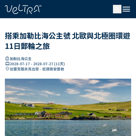
ading...
入
menu
…
search
搭乘加勒比海公主號 北歐與北極圈環遊
11日郵輪之旅
directions_boat
加勒比海公主
card_travel
2028-07-17
-
2028-07-27
(
11天
)
location_on
從雷克雅未克出發 - 抵達南安普敦