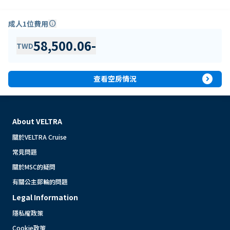
成人1位費用
info
58,500.06
-
TWD
expand_circle_right
查看空房情況
About VELTRA
關於VELTRA Cruise
常見問題
關於MSC的疑問
有關公主郵輪的問題
Legal Information
隱私權政策
Cookie政策