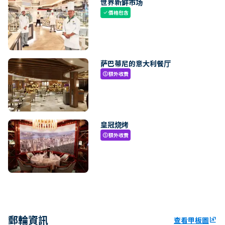
世界新鲜市场
價格包含
check
萨巴蒂尼的意大利餐厅
額外收費
paid
皇冠烧烤
額外收費
paid
郵輪資訊
查看甲板圖
ungroup