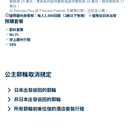
套房為 19 美元，尊享系列迷你套房及迷你套房為 18 美元，其他客房為 17
美元。
以 Princess Plus 或 Princess Premier 方案預訂時，已包含小費。
paid
國際觀光旅客稅：每人3,000日圓（2歲以下免徵） ※僅限從日本出發
預購套餐
check
飲料套餐
check
Wi-Fi
check
岸上觀光行程
check
SPA
公主郵輪取消規定
keyboard_arrow_right
日本出發返回的郵輪
keyboard_arrow_right
非日本出發返回的郵輪
keyboard_arrow_right
所有郵輪前後住宿的酒店套裝行程