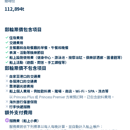
總噸位
112,894
t
郵輪票價包含項目
check
住宿費用
check
交通費用
check
主餐廳和自助餐廳的早餐、午餐和晚餐
check
表演、活動等娛樂節目
check
船上設施使用費（健身中心、游泳池、按摩浴缸、俱樂部酒廊、圖書館等）
check
船上活動（遊戲、問答、手工課程等）
郵輪票價不包含項目
close
自家至港口的交通費
close
各個港口的交通費
close
靠港觀光遊費用
close
船上個人費用，例如飲料費、賭場、商店、Wi-Fi、SPA、洗衣等
以 Princess Plus 或 Princess Premier 方案預訂時，已包含飲料費用。
close
海外旅行傷害保險
close
行李快遞服務
額外支付費用
paid
服務費（船上小費）
服務費將依下列標準以每人每晚計算，並自動計入船上帳戶：