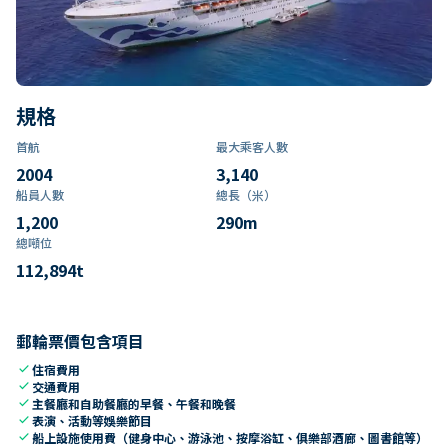
規格
首航
最大乘客人數
2004
3,140
船員人數
總長（米）
1,200
290
m
總噸位
112,894
t
郵輪票價包含項目
check
住宿費用
check
交通費用
check
主餐廳和自助餐廳的早餐、午餐和晚餐
check
表演、活動等娛樂節目
check
船上設施使用費（健身中心、游泳池、按摩浴缸、俱樂部酒廊、圖書館等）