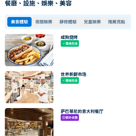
餐廳、設施、娛樂、美容
美食體驗
夜間娛樂
靜修體驗
兒童娛樂
推薦亮點
咸狗烧烤
價格包含
check
世界新鲜市场
價格包含
check
萨巴蒂尼的意大利餐厅
額外收費
paid