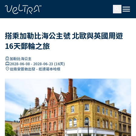
ading...
入
menu
…
search
搭乘加勒比海公主號 北歐與英國周遊
16天郵輪之旅
directions_boat
加勒比海公主
card_travel
2028-06-08
-
2028-06-23
(
16天
)
location_on
從南安普敦出發 - 抵達哥本哈根