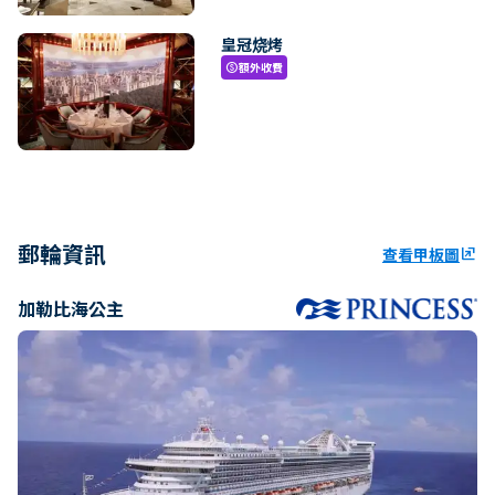
皇冠烧烤
額外收費
paid
郵輪資訊
查看甲板圖
ungroup
加勒比海公主