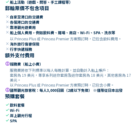
check
船上活動（遊戲、問答、手工課程等）
郵輪票價不包含項目
close
自家至港口的交通費
close
各個港口的交通費
close
靠港觀光遊費用
close
船上個人費用，例如飲料費、賭場、商店、Wi-Fi、SPA、洗衣等
以 Princess Plus 或 Princess Premier 方案預訂時，已包含飲料費用。
close
海外旅行傷害保險
close
行李快遞服務
額外支付費用
paid
服務費（船上小費）
服務費將依下列標準以每人每晚計算，並自動計入船上帳戶：
套房為 19 美元，尊享系列迷你套房及迷你套房為 18 美元，其他客房為 17
美元。
以 Princess Plus 或 Princess Premier 方案預訂時，已包含小費。
paid
國際觀光旅客稅：每人3,000日圓（2歲以下免徵） ※僅限從日本出發
預購套餐
check
飲料套餐
check
Wi-Fi
check
岸上觀光行程
check
SPA