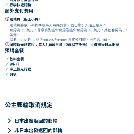
close
行李快遞服務
額外支付費用
paid
服務費（船上小費）
服務費將依下列標準以每人每晚計算，並自動計入船上帳戶：
套房為 19 美元，尊享系列迷你套房及迷你套房為 18 美元，其他客房為 17
美元。
以 Princess Plus 或 Princess Premier 方案預訂時，已包含小費。
paid
國際觀光旅客稅：每人3,000日圓（2歲以下免徵） ※僅限從日本出發
預購套餐
check
飲料套餐
check
Wi-Fi
check
岸上觀光行程
check
SPA
公主郵輪取消規定
keyboard_arrow_right
日本出發返回的郵輪
keyboard_arrow_right
非日本出發返回的郵輪