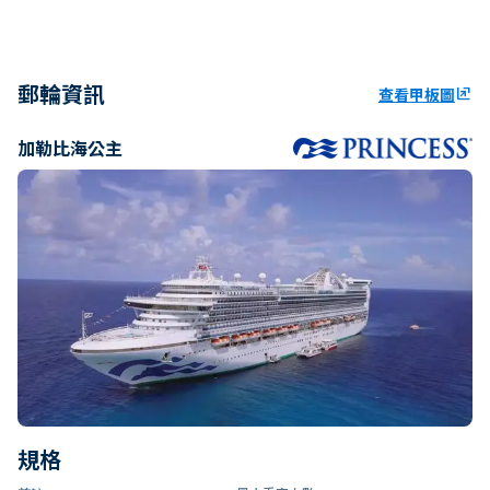
郵輪資訊
查看甲板圖
ungroup
加勒比海公主
規格