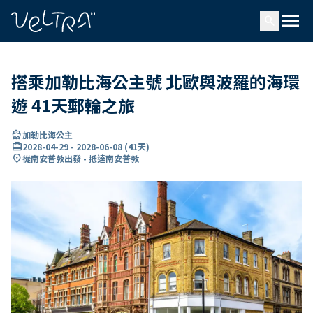
ading...
入
menu
…
search
搭乘加勒比海公主號 北歐與波羅的海環
遊 41天郵輪之旅
directions_boat
加勒比海公主
card_travel
2028-04-29
-
2028-06-08
(
41天
)
location_on
從南安普敦出發 - 抵達南安普敦