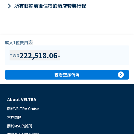
keyboard_arrow_right
所有郵輪前後住宿的酒店套裝行程
成人1位費用
info
222,518.06
-
TWD
expand_circle_right
查看空房情況
About VELTRA
關於VELTRA Cruise
常見問題
關於MSC的疑問