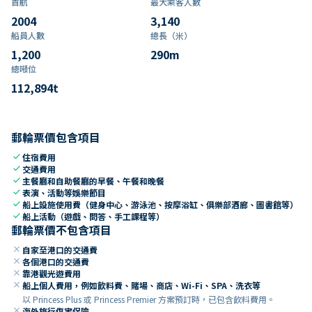
首航
最大乘客人數
2004
3,140
船員人數
總長（米）
1,200
290
m
總噸位
112,894
t
郵輪票價包含項目
check
住宿費用
check
交通費用
check
主餐廳和自助餐廳的早餐、午餐和晚餐
check
表演、活動等娛樂節目
check
船上設施使用費（健身中心、游泳池、按摩浴缸、俱樂部酒廊、圖書館等）
check
船上活動（遊戲、問答、手工課程等）
郵輪票價不包含項目
close
自家至港口的交通費
close
各個港口的交通費
close
靠港觀光遊費用
close
船上個人費用，例如飲料費、賭場、商店、Wi-Fi、SPA、洗衣等
以 Princess Plus 或 Princess Premier 方案預訂時，已包含飲料費用。
close
海外旅行傷害保險