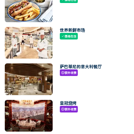
世界新鲜市场
價格包含
check
萨巴蒂尼的意大利餐厅
額外收費
paid
皇冠烧烤
額外收費
paid