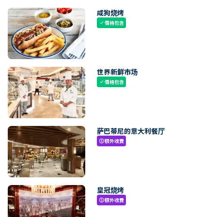
咸狗烧烤
價格包含
check
世界新鲜市场
價格包含
check
萨巴蒂尼的意大利餐厅
額外收費
paid
皇冠烧烤
額外收費
paid