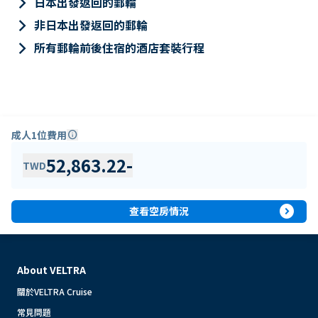
keyboard_arrow_right
日本出發返回的郵輪
keyboard_arrow_right
非日本出發返回的郵輪
keyboard_arrow_right
所有郵輪前後住宿的酒店套裝行程
成人1位費用
info
52,863.22
-
TWD
expand_circle_right
查看空房情況
About VELTRA
關於VELTRA Cruise
常見問題