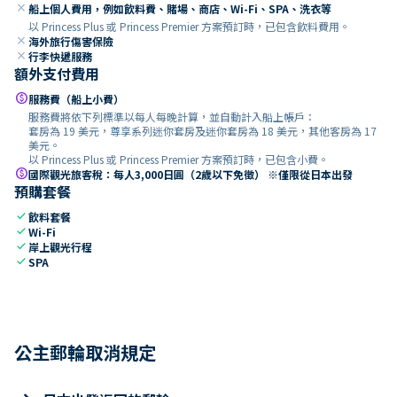
close
船上個人費用，例如飲料費、賭場、商店、Wi-Fi、SPA、洗衣等
以 Princess Plus 或 Princess Premier 方案預訂時，已包含飲料費用。
close
海外旅行傷害保險
close
行李快遞服務
額外支付費用
paid
服務費（船上小費）
服務費將依下列標準以每人每晚計算，並自動計入船上帳戶：
套房為 19 美元，尊享系列迷你套房及迷你套房為 18 美元，其他客房為 17
美元。
以 Princess Plus 或 Princess Premier 方案預訂時，已包含小費。
paid
國際觀光旅客稅：每人3,000日圓（2歲以下免徵） ※僅限從日本出發
預購套餐
check
飲料套餐
check
Wi-Fi
check
岸上觀光行程
check
SPA
公主郵輪取消規定