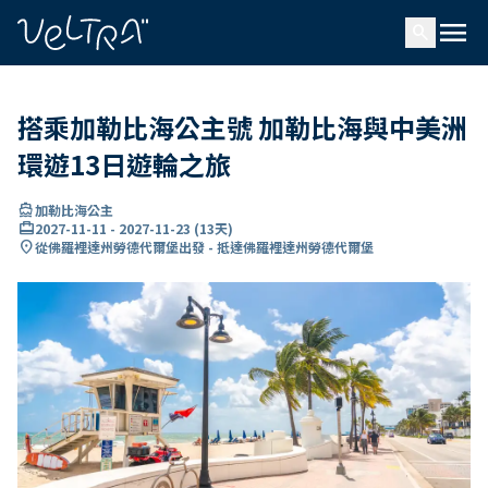
ading...
入
menu
…
search
搭乘加勒比海公主號 加勒比海與中美洲
環遊13日遊輪之旅
directions_boat
加勒比海公主
card_travel
2027-11-11
-
2027-11-23
(
13天
)
location_on
從佛羅裡達州勞德代爾堡出發 - 抵達佛羅裡達州勞德代爾堡