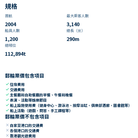
規格
首航
最大乘客人數
2004
3,140
船員人數
總長（米）
1,200
290
m
總噸位
112,894
t
郵輪票價包含項目
check
住宿費用
check
交通費用
check
主餐廳和自助餐廳的早餐、午餐和晚餐
check
表演、活動等娛樂節目
check
船上設施使用費（健身中心、游泳池、按摩浴缸、俱樂部酒廊、圖書館等）
check
船上活動（遊戲、問答、手工課程等）
郵輪票價不包含項目
close
自家至港口的交通費
close
各個港口的交通費
close
靠港觀光遊費用