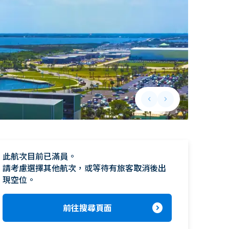
keyboard_arrow_left
keyboard_arrow_right
Previous slide
Next slide
此航次目前已滿員。

請考慮選擇其他航次，或等待有旅客取消後出
現空位。
expand_circle_right
前往搜尋頁面