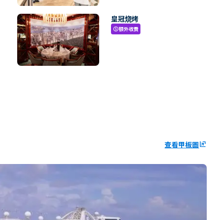
皇冠烧烤
額外收費
paid
查看甲板圖
ungroup