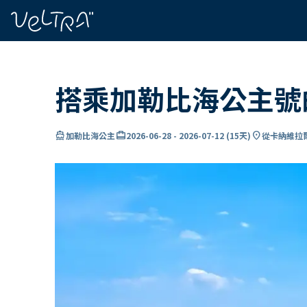
ading...
入
…
搭乘加勒比海公主號
directions_boat
card_travel
location_on
加勒比海公主
2026-06-28
-
2026-07-12
(
15天
)
從卡納維拉爾