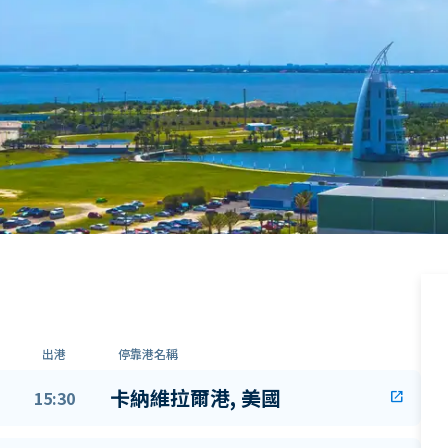
出港
停靠港名稱
卡納維拉爾港, 美國
15:30
open_in_new