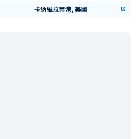
卡納維拉爾港, 美國
-
open_in_new