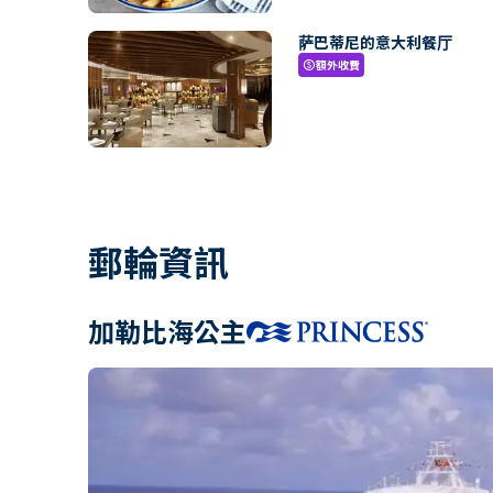
萨巴蒂尼的意大利餐厅
額外收費
paid
郵輪資訊
加勒比海公主