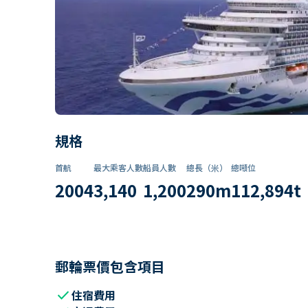
規格
首航
最大乘客人數
船員人數
總長（米）
總噸位
2004
3,140
1,200
290
m
112,894
t
郵輪票價包含項目
check
住宿費用