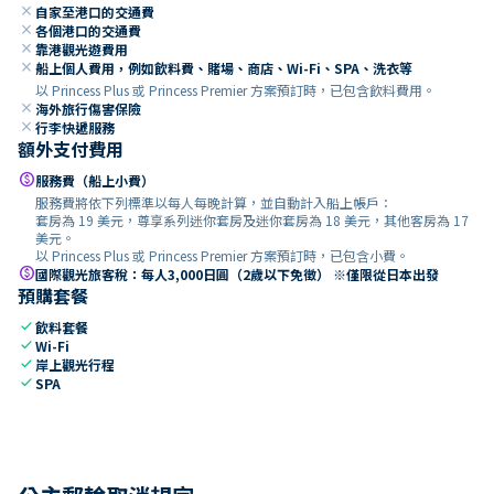
close
自家至港口的交通費
close
各個港口的交通費
close
靠港觀光遊費用
close
船上個人費用，例如飲料費、賭場、商店、Wi-Fi、SPA、洗衣等
以 Princess Plus 或 Princess Premier 方案預訂時，已包含飲料費用。
close
海外旅行傷害保險
close
行李快遞服務
額外支付費用
paid
服務費（船上小費）
服務費將依下列標準以每人每晚計算，並自動計入船上帳戶：
套房為 19 美元，尊享系列迷你套房及迷你套房為 18 美元，其他客房為 17
美元。
以 Princess Plus 或 Princess Premier 方案預訂時，已包含小費。
paid
國際觀光旅客稅：每人3,000日圓（2歲以下免徵） ※僅限從日本出發
預購套餐
check
飲料套餐
check
Wi-Fi
check
岸上觀光行程
check
SPA