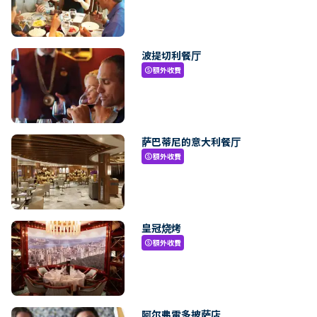
波提切利餐厅
額外收費
paid
萨巴蒂尼的意大利餐厅
額外收費
paid
皇冠烧烤
額外收費
paid
阿尔弗雷多披萨店