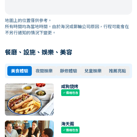
地圖上的位置僅供參考。
所有時間均為當地時間。由於海況或郵輪公司原因，行程可能會在
不另行通知的情況下變更。
餐廳、設施、娛樂、美容
美食體驗
夜間娛樂
靜修體驗
兒童娛樂
推薦亮點
咸狗烧烤
價格包含
check
海天阁
價格包含
check