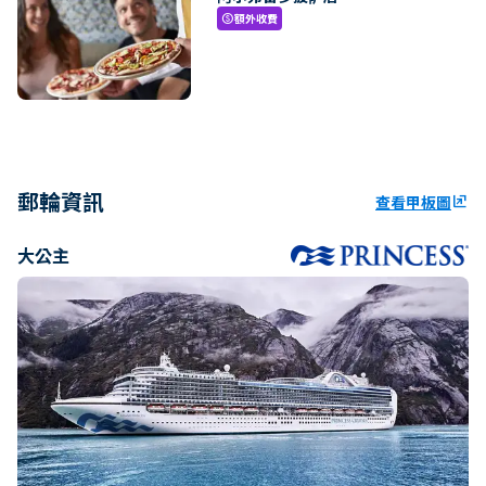
額外收費
paid
郵輪資訊
查看甲板圖
ungroup
大公主