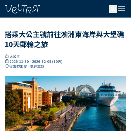
ading...
入
menu
…
search
搭乘大公主號前往澳洲東海岸與大堡礁
10天郵輪之旅
directions_boat
大公主
card_travel
2026-11-30
-
2026-12-09
(
10天
)
location_on
從雪梨出發 - 抵達雪梨