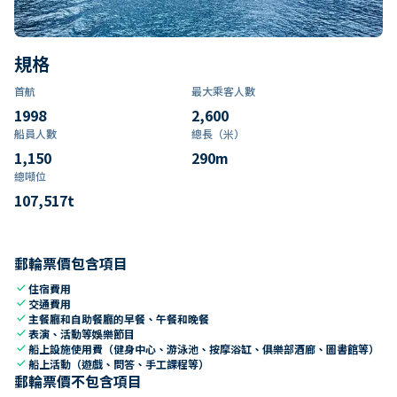
規格
首航
最大乘客人數
1998
2,600
船員人數
總長（米）
1,150
290
m
總噸位
107,517
t
郵輪票價包含項目
check
住宿費用
check
交通費用
check
主餐廳和自助餐廳的早餐、午餐和晚餐
check
表演、活動等娛樂節目
check
船上設施使用費（健身中心、游泳池、按摩浴缸、俱樂部酒廊、圖書館等）
check
船上活動（遊戲、問答、手工課程等）
郵輪票價不包含項目