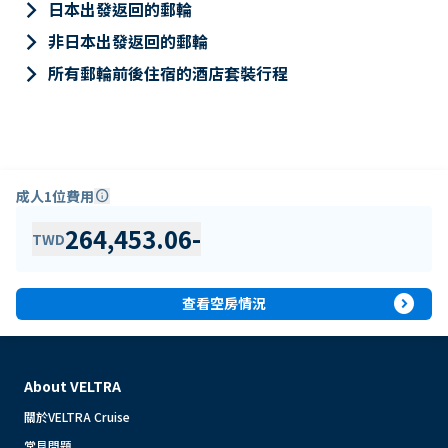
keyboard_arrow_right
日本出發返回的郵輪
keyboard_arrow_right
非日本出發返回的郵輪
keyboard_arrow_right
所有郵輪前後住宿的酒店套裝行程
成人1位費用
info
264,453.06
-
TWD
expand_circle_right
查看空房情況
About VELTRA
關於VELTRA Cruise
常見問題