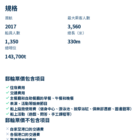
規格
首航
最大乘客人數
2017
3,560
船員人數
總長（米）
1,350
330
m
總噸位
143,700
t
郵輪票價包含項目
check
住宿費用
check
交通費用
check
主餐廳和自助餐廳的早餐、午餐和晚餐
check
表演、活動等娛樂節目
check
船上設施使用費（健身中心、游泳池、按摩浴缸、俱樂部酒廊、圖書館等）
check
船上活動（遊戲、問答、手工課程等）
郵輪票價不包含項目
close
自家至港口的交通費
close
各個港口的交通費
close
靠港觀光遊費用