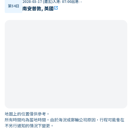
2028-03-17 (週五)
入港
:
07:00
出港
:
-
第54日
南安普敦, 英國
open_in_new
地圖上的位置僅供參考。
所有時間均為當地時間。由於海況或郵輪公司原因，行程可能會在
不另行通知的情況下變更。