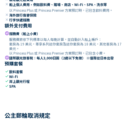
close
船上個人費用，例如飲料費、賭場、商店、Wi-Fi、SPA、洗衣等
以 Princess Plus 或 Princess Premier 方案預訂時，已包含飲料費用。
close
海外旅行傷害保險
close
行李快遞服務
額外支付費用
paid
服務費（船上小費）
服務費將依下列標準以每人每晚計算，並自動計入船上帳戶：
套房為 19 美元，尊享系列迷你套房及迷你套房為 18 美元，其他客房為 17
美元。
以 Princess Plus 或 Princess Premier 方案預訂時，已包含小費。
paid
國際觀光旅客稅：每人3,000日圓（2歲以下免徵） ※僅限從日本出發
預購套餐
check
飲料套餐
check
Wi-Fi
check
岸上觀光行程
check
SPA
公主郵輪取消規定