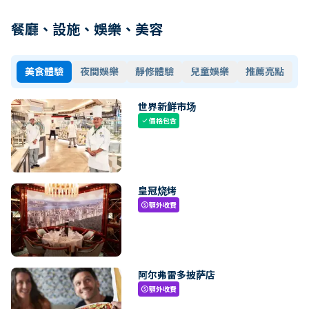
餐廳、設施、娛樂、美容
美食體驗
夜間娛樂
靜修體驗
兒童娛樂
推薦亮點
世界新鲜市场
價格包含
check
皇冠烧烤
額外收費
paid
阿尔弗雷多披萨店
額外收費
paid