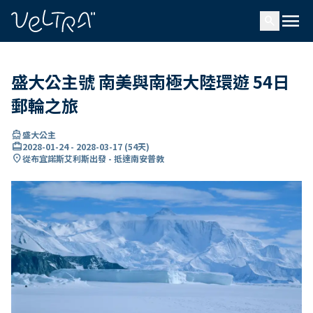
ading...
入
menu
…
search
盛大公主號 南美與南極大陸環遊 54日
郵輪之旅
directions_boat
盛大公主
card_travel
2028-01-24
-
2028-03-17
(
54天
)
location_on
從布宜諾斯艾利斯出發 - 抵達南安普敦