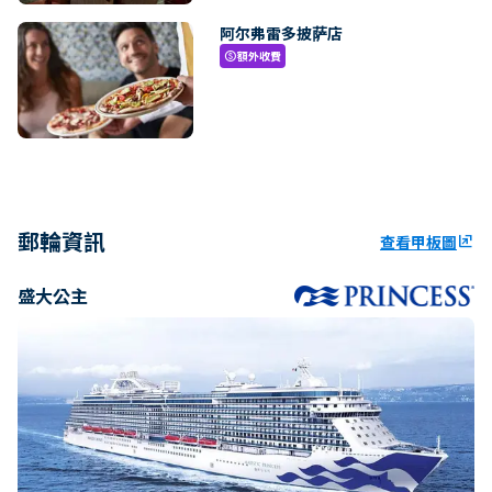
阿尔弗雷多披萨店
額外收費
paid
郵輪資訊
查看甲板圖
ungroup
盛大公主