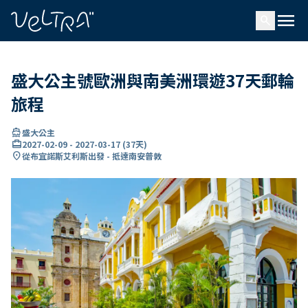
ading...
入
menu
…
search
盛大公主號歐洲與南美洲環遊37天郵輪
旅程
directions_boat
盛大公主
card_travel
2027-02-09
-
2027-03-17
(
37天
)
location_on
從布宜諾斯艾利斯出發 - 抵達南安普敦