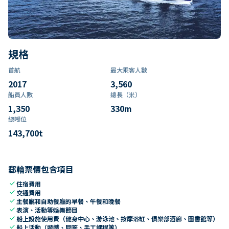
規格
首航
最大乘客人數
2017
3,560
船員人數
總長（米）
1,350
330
m
總噸位
143,700
t
郵輪票價包含項目
check
住宿費用
check
交通費用
check
主餐廳和自助餐廳的早餐、午餐和晚餐
check
表演、活動等娛樂節目
check
船上設施使用費（健身中心、游泳池、按摩浴缸、俱樂部酒廊、圖書館等）
check
船上活動（遊戲、問答、手工課程等）