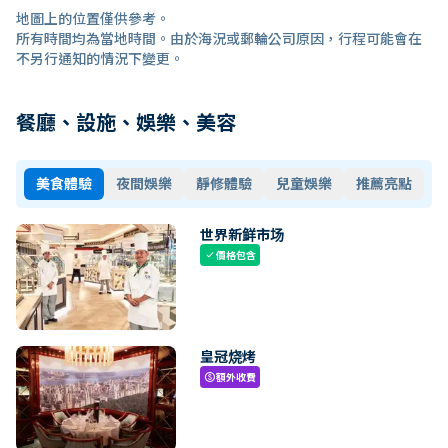
地圖上的位置僅供參考。
所有時間均為當地時間。由於海況或郵輪公司原因，行程可能會在
不另行通知的情況下變更。
餐廳、設施、娛樂、美容
美食體驗
夜間娛樂
靜修體驗
兒童娛樂
推薦亮點
世界新鲜市场
價格包含
check
皇冠烧烤
額外收費
paid