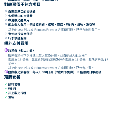
郵輪票價不包含項目
close
自家至港口的交通費
close
各個港口的交通費
close
靠港觀光遊費用
close
船上個人費用，例如飲料費、賭場、商店、Wi-Fi、SPA、洗衣等
以 Princess Plus 或 Princess Premier 方案預訂時，已包含飲料費用。
close
海外旅行傷害保險
close
行李快遞服務
額外支付費用
paid
服務費（船上小費）
服務費將依下列標準以每人每晚計算，並自動計入船上帳戶：
套房為 19 美元，尊享系列迷你套房及迷你套房為 18 美元，其他客房為 17
美元。
以 Princess Plus 或 Princess Premier 方案預訂時，已包含小費。
paid
國際觀光旅客稅：每人3,000日圓（2歲以下免徵） ※僅限從日本出發
預購套餐
check
飲料套餐
check
Wi-Fi
check
岸上觀光行程
check
SPA