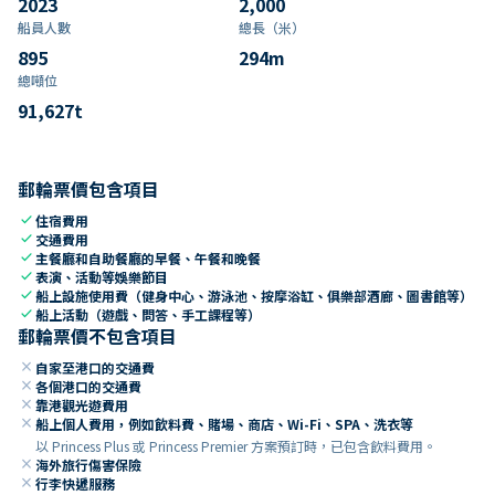
2023
2,000
船員人數
總長（米）
895
294
m
總噸位
91,627
t
郵輪票價包含項目
check
住宿費用
check
交通費用
check
主餐廳和自助餐廳的早餐、午餐和晚餐
check
表演、活動等娛樂節目
check
船上設施使用費（健身中心、游泳池、按摩浴缸、俱樂部酒廊、圖書館等）
check
船上活動（遊戲、問答、手工課程等）
郵輪票價不包含項目
close
自家至港口的交通費
close
各個港口的交通費
close
靠港觀光遊費用
close
船上個人費用，例如飲料費、賭場、商店、Wi-Fi、SPA、洗衣等
以 Princess Plus 或 Princess Premier 方案預訂時，已包含飲料費用。
close
海外旅行傷害保險
close
行李快遞服務