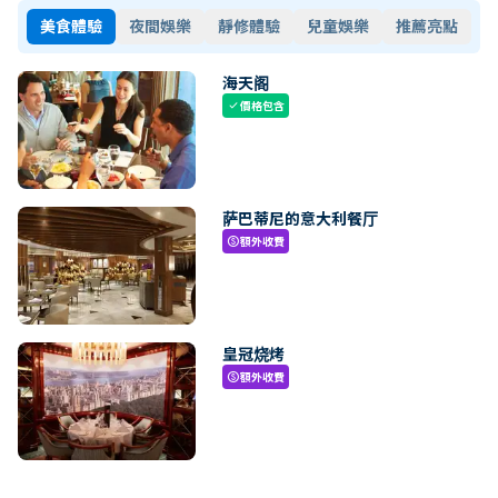
美食體驗
夜間娛樂
靜修體驗
兒童娛樂
推薦亮點
海天阁
價格包含
check
萨巴蒂尼的意大利餐厅
額外收費
paid
皇冠烧烤
額外收費
paid