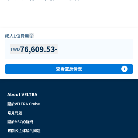
成人1位費用
info
76,609.53
-
TWD
expand_circle_right
查看空房情況
About VELTRA
關於VELTRA Cruise
常見問題
關於MSC的疑問
有關公主郵輪的問題