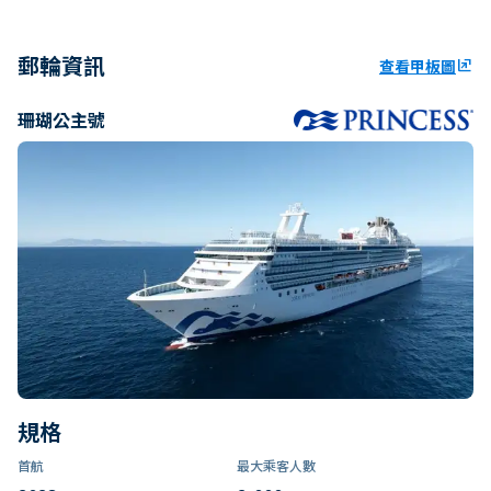
郵輪資訊
查看甲板圖
ungroup
珊瑚公主號
規格
首航
最大乘客人數