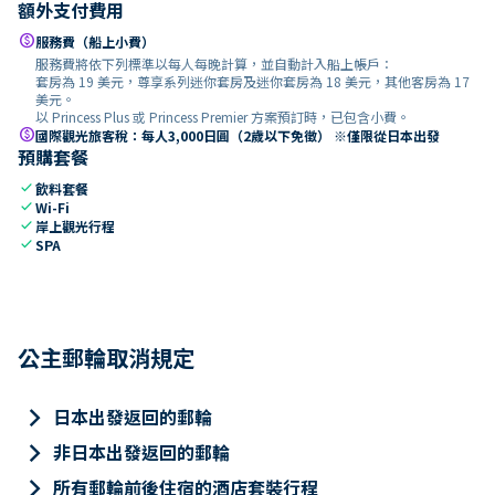
額外支付費用
paid
服務費（船上小費）
服務費將依下列標準以每人每晚計算，並自動計入船上帳戶：
套房為 19 美元，尊享系列迷你套房及迷你套房為 18 美元，其他客房為 17
美元。
以 Princess Plus 或 Princess Premier 方案預訂時，已包含小費。
paid
國際觀光旅客稅：每人3,000日圓（2歲以下免徵） ※僅限從日本出發
預購套餐
check
飲料套餐
check
Wi-Fi
check
岸上觀光行程
check
SPA
公主郵輪取消規定
keyboard_arrow_right
日本出發返回的郵輪
keyboard_arrow_right
非日本出發返回的郵輪
keyboard_arrow_right
所有郵輪前後住宿的酒店套裝行程