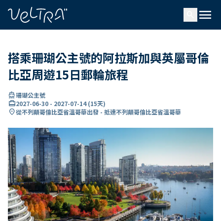
ading...
入
menu
…
search
搭乘珊瑚公主號的阿拉斯加與英屬哥倫
比亞周遊15日郵輪旅程
directions_boat
珊瑚公主號
card_travel
2027-06-30
-
2027-07-14
(
15天
)
location_on
從不列顛哥倫比亞省溫哥華出發 - 抵達不列顛哥倫比亞省溫哥華