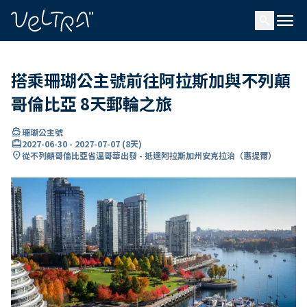
ading...
入
menu
…
search
搭乘珊瑚公主號前往阿拉斯加與不列顛
哥倫比亞 8天郵輪之旅
directions_boat
珊瑚公主號
card_travel
2027-06-30
-
2027-07-07
(
8天
)
location_on
從不列顛哥倫比亞省溫哥華出發 - 抵達阿拉斯加州安克拉治（惠提爾）