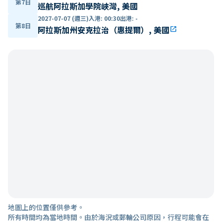
第7日
巡航阿拉斯加學院峽灣, 美國
2027-07-07 (週三)
入港
:
00:30
出港
:
-
第8日
阿拉斯加州安克拉治（惠提爾）, 美國
open_in_new
地圖上的位置僅供參考。
所有時間均為當地時間。由於海況或郵輪公司原因，行程可能會在