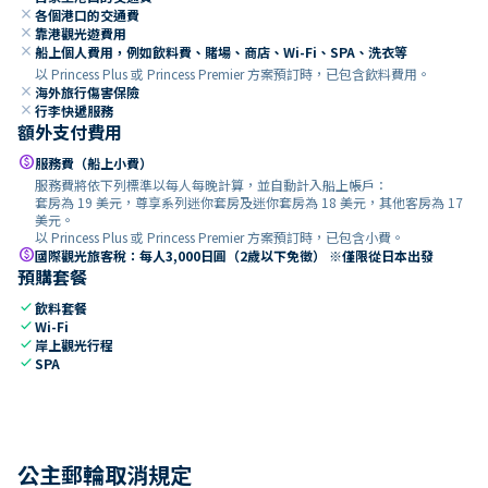
close
各個港口的交通費
close
靠港觀光遊費用
close
船上個人費用，例如飲料費、賭場、商店、Wi-Fi、SPA、洗衣等
以 Princess Plus 或 Princess Premier 方案預訂時，已包含飲料費用。
close
海外旅行傷害保險
close
行李快遞服務
額外支付費用
paid
服務費（船上小費）
服務費將依下列標準以每人每晚計算，並自動計入船上帳戶：
套房為 19 美元，尊享系列迷你套房及迷你套房為 18 美元，其他客房為 17
美元。
以 Princess Plus 或 Princess Premier 方案預訂時，已包含小費。
paid
國際觀光旅客稅：每人3,000日圓（2歲以下免徵） ※僅限從日本出發
預購套餐
check
飲料套餐
check
Wi-Fi
check
岸上觀光行程
check
SPA
公主郵輪取消規定