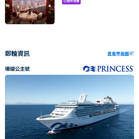
額外收費
paid
郵輪資訊
查看甲板圖
ungroup
珊瑚公主號