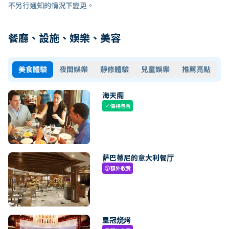
不另行通知的情況下變更。
餐廳、設施、娛樂、美容
美食體驗
夜間娛樂
靜修體驗
兒童娛樂
推薦亮點
海天阁
價格包含
check
萨巴蒂尼的意大利餐厅
額外收費
paid
皇冠烧烤