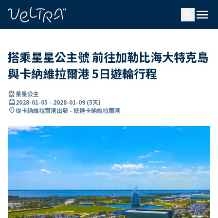
ading...
入
menu
…
search
搭乘星星公主號 前往加勒比海大特克島
與卡納維拉爾港 5日遊輪行程
directions_boat
星星公主
card_travel
2028-01-05
-
2028-01-09
(
5天
)
location_on
從卡納維拉爾港出發 - 抵達卡納維拉爾港