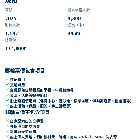
首航
最大乘客人數
2025
4,300
船員人數
總長（米）
1,547
345
m
總噸位
177,800
t
郵輪票價包含項目
check
住宿費用
check
交通費用
check
主餐廳和自助餐廳的早餐、午餐和晚餐
check
表演、活動等娛樂節目
check
船上設施使用費（健身中心、游泳池、按摩浴缸、俱樂部酒廊、圖書館等）
check
船上活動（遊戲、問答、手工課程等）
郵輪票價不包含項目
close
自家至港口的交通費
close
各個港口的交通費
close
靠港觀光遊費用
close
船上個人費用，例如飲料費、賭場、商店、Wi-Fi、SPA、洗衣等