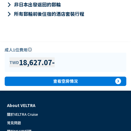
keyboard_arrow_right
非日本出發返回的郵輪
keyboard_arrow_right
所有郵輪前後住宿的酒店套裝行程
成人1位費用
info
18,627.07
-
TWD
expand_circle_right
查看空房情況
About VELTRA
關於VELTRA Cruise
常見問題