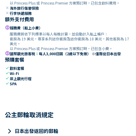
以 Princess Plus 或 Princess Premier 方案預訂時，已包含飲料費用。
close
海外旅行傷害保險
close
行李快遞服務
額外支付費用
paid
服務費（船上小費）
服務費將依下列標準以每人每晚計算，並自動計入船上帳戶：
套房為 19 美元，尊享系列迷你套房及迷你套房為 18 美元，其他客房為 17
美元。
以 Princess Plus 或 Princess Premier 方案預訂時，已包含小費。
paid
國際觀光旅客稅：每人3,000日圓（2歲以下免徵） ※僅限從日本出發
預購套餐
check
飲料套餐
check
Wi-Fi
check
岸上觀光行程
check
SPA
公主郵輪取消規定
keyboard_arrow_right
日本出發返回的郵輪