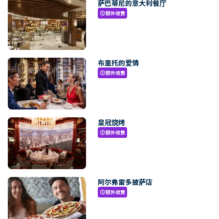
萨巴蒂尼的意大利餐厅
額外收費
paid
布里托的爱情
額外收費
paid
皇冠烧烤
額外收費
paid
阿尔弗雷多披萨店
額外收費
paid