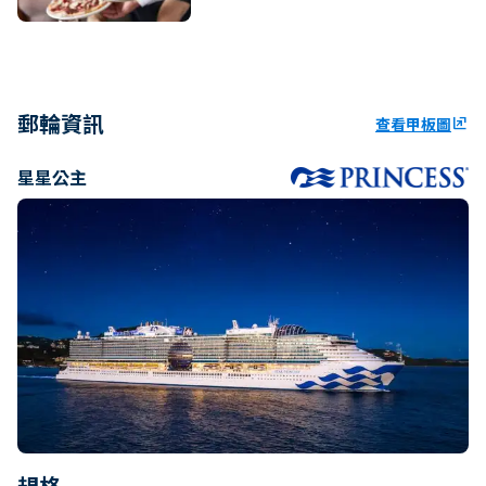
郵輪資訊
查看甲板圖
ungroup
星星公主
規格