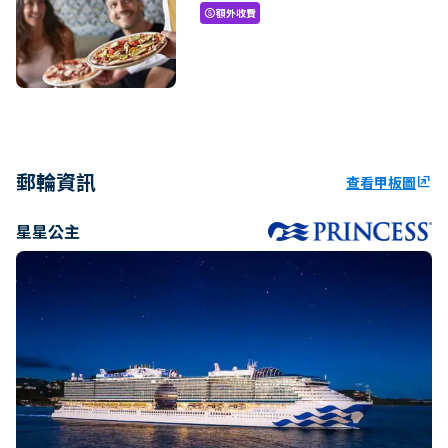
額外收費
paid
郵輪資訊
查看甲板圖
ungroup
星星公主