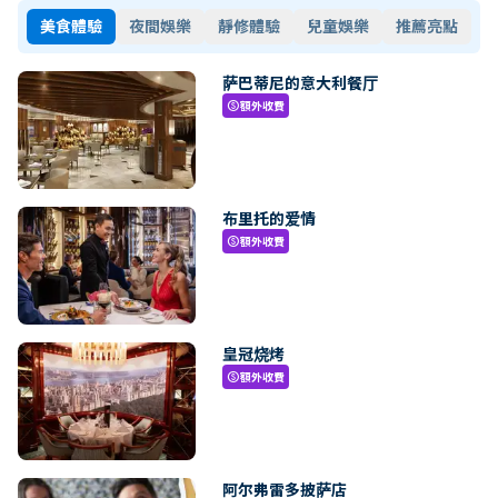
美食體驗
夜間娛樂
靜修體驗
兒童娛樂
推薦亮點
萨巴蒂尼的意大利餐厅
額外收費
paid
布里托的爱情
額外收費
paid
皇冠烧烤
額外收費
paid
阿尔弗雷多披萨店