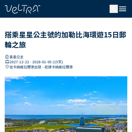
ading...
入
menu
…
search
搭乘星星公主號的加勒比海環遊15日郵
輪之旅
directions_boat
星星公主
card_travel
2027-12-22
-
2028-01-05
(
15天
)
location_on
從卡納維拉爾港出發 - 抵達卡納維拉爾港