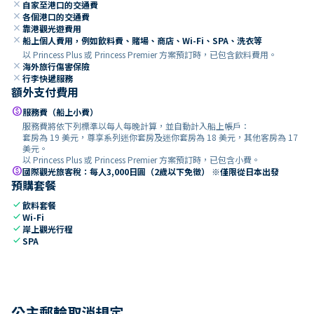
close
自家至港口的交通費
close
各個港口的交通費
close
靠港觀光遊費用
close
船上個人費用，例如飲料費、賭場、商店、Wi-Fi、SPA、洗衣等
以 Princess Plus 或 Princess Premier 方案預訂時，已包含飲料費用。
close
海外旅行傷害保險
close
行李快遞服務
額外支付費用
paid
服務費（船上小費）
服務費將依下列標準以每人每晚計算，並自動計入船上帳戶：
套房為 19 美元，尊享系列迷你套房及迷你套房為 18 美元，其他客房為 17
美元。
以 Princess Plus 或 Princess Premier 方案預訂時，已包含小費。
paid
國際觀光旅客稅：每人3,000日圓（2歲以下免徵） ※僅限從日本出發
預購套餐
check
飲料套餐
check
Wi-Fi
check
岸上觀光行程
check
SPA
公主郵輪取消規定