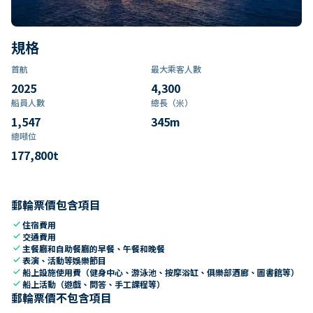
規格
首航
最大乘客人數
2025
4,300
船員人數
總長（米）
1,547
345
m
總噸位
177,800
t
郵輪票價包含項目
check
住宿費用
check
交通費用
check
主餐廳和自助餐廳的早餐、午餐和晚餐
check
表演、活動等娛樂節目
check
船上設施使用費（健身中心、游泳池、按摩浴缸、俱樂部酒廊、圖書館等）
check
船上活動（遊戲、問答、手工課程等）
郵輪票價不包含項目