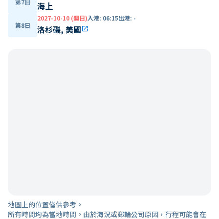
第7日
海上
2027-10-10 (週日)
入港
:
06:15
出港
:
-
第8日
洛杉磯, 美國
open_in_new
地圖上的位置僅供參考。
所有時間均為當地時間。由於海況或郵輪公司原因，行程可能會在