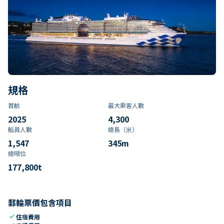
規格
首航
最大乘客人數
2025
4,300
船員人數
總長（米）
1,547
345
m
總噸位
177,800
t
郵輪票價包含項目
check
住宿費用