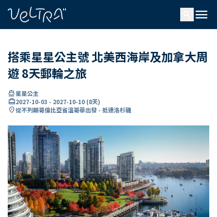
ading...
入
menu
…
search
搭乘星星公主號 北美西海岸及加拿大周
遊 8天郵輪之旅
directions_boat
星星公主
card_travel
2027-10-03
-
2027-10-10
(
8天
)
location_on
從不列顛哥倫比亞省溫哥華出發 - 抵達洛杉磯