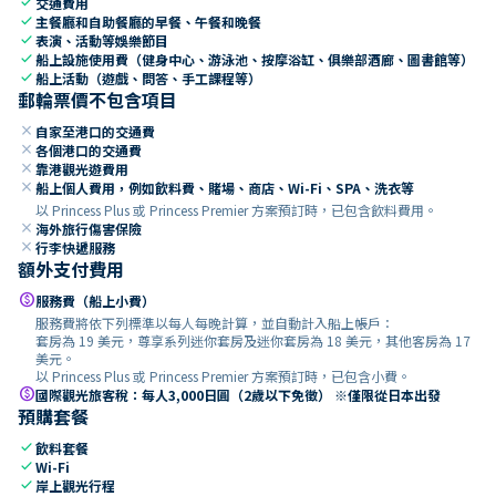
check
交通費用
check
主餐廳和自助餐廳的早餐、午餐和晚餐
check
表演、活動等娛樂節目
check
船上設施使用費（健身中心、游泳池、按摩浴缸、俱樂部酒廊、圖書館等）
check
船上活動（遊戲、問答、手工課程等）
郵輪票價不包含項目
close
自家至港口的交通費
close
各個港口的交通費
close
靠港觀光遊費用
close
船上個人費用，例如飲料費、賭場、商店、Wi-Fi、SPA、洗衣等
以 Princess Plus 或 Princess Premier 方案預訂時，已包含飲料費用。
close
海外旅行傷害保險
close
行李快遞服務
額外支付費用
paid
服務費（船上小費）
服務費將依下列標準以每人每晚計算，並自動計入船上帳戶：
套房為 19 美元，尊享系列迷你套房及迷你套房為 18 美元，其他客房為 17
美元。
以 Princess Plus 或 Princess Premier 方案預訂時，已包含小費。
paid
國際觀光旅客稅：每人3,000日圓（2歲以下免徵） ※僅限從日本出發
預購套餐
check
飲料套餐
check
Wi-Fi
check
岸上觀光行程