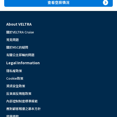
expand_circle_right
查看空房情況
About VELTRA
關於VELTRA Cruise
常見問題
關於MSC的疑問
有關公主郵輪的問題
Legal Information
隱私權政策
Cookie政策
資訊安全政策
反貪腐反賄賂政策
內部控制制度標準規範
應對顧客騷擾之基本方針
使用條款