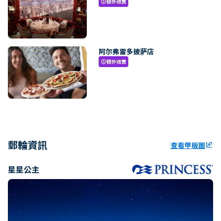
額外收費
paid
阿尔弗雷多披萨店
額外收費
paid
郵輪資訊
查看甲板圖
ungroup
星星公主