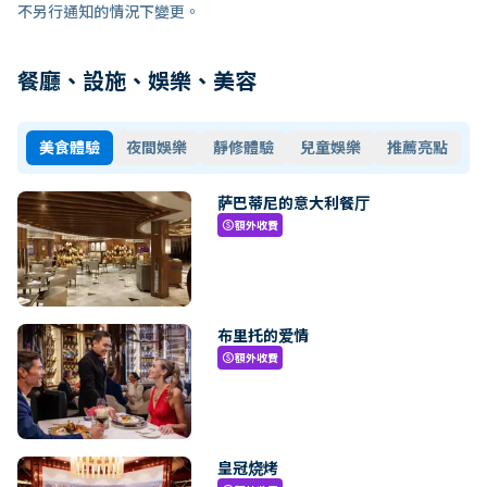
不另行通知的情況下變更。
餐廳、設施、娛樂、美容
美食體驗
夜間娛樂
靜修體驗
兒童娛樂
推薦亮點
萨巴蒂尼的意大利餐厅
額外收費
paid
布里托的爱情
額外收費
paid
皇冠烧烤