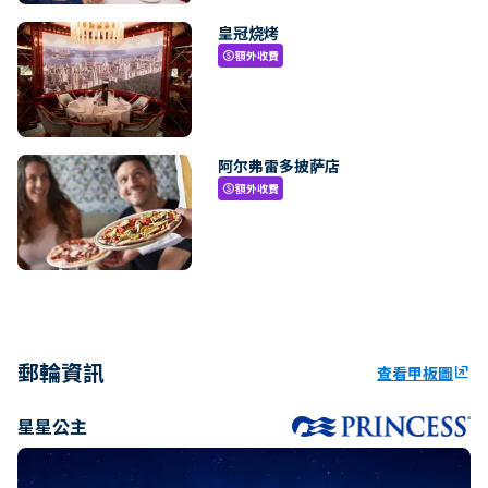
皇冠烧烤
額外收費
paid
阿尔弗雷多披萨店
額外收費
paid
郵輪資訊
查看甲板圖
ungroup
星星公主