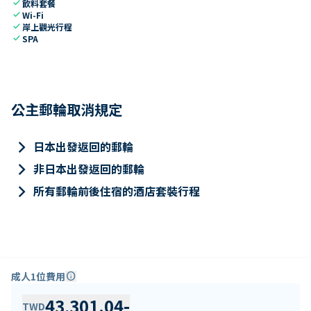
check
飲料套餐
check
Wi-Fi
check
岸上觀光行程
check
SPA
公主郵輪取消規定
keyboard_arrow_right
日本出發返回的郵輪
keyboard_arrow_right
非日本出發返回的郵輪
keyboard_arrow_right
所有郵輪前後住宿的酒店套裝行程
成人1位費用
info
43,301.04
-
TWD