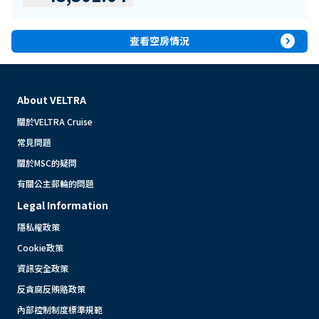
expand_circle_right
查看空房情況
About VELTRA
關於VELTRA Cruise
常見問題
關於MSC的疑問
有關公主郵輪的問題
Legal Information
隱私權政策
Cookie政策
資訊安全政策
反貪腐反賄賂政策
內部控制制度標準規範