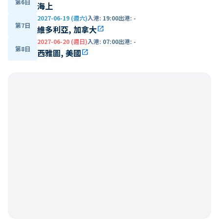
第6日
海上
2027-06-19 (週六)
入港
:
19:00
出港
:
-
第7日
維多利亞, 加拿大
open_in_new
2027-06-20 (週日)
入港
:
07:00
出港
:
-
第8日
西雅圖, 美國
open_in_new