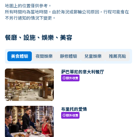
地圖上的位置僅供參考。
所有時間均為當地時間。由於海況或郵輪公司原因，行程可能會在
不另行通知的情況下變更。
餐廳、設施、娛樂、美容
美食體驗
夜間娛樂
靜修體驗
兒童娛樂
推薦亮點
萨巴蒂尼的意大利餐厅
額外收費
paid
布里托的爱情
額外收費
paid