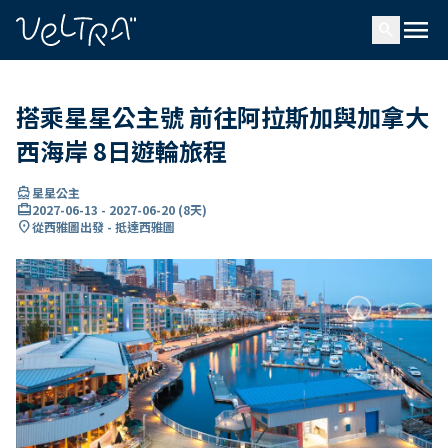
ading...
入
menu
…
search
搭乘星星公主號 前往阿拉斯加與加拿大
西海岸 8日遊輪旅程
directions_boat
星星公主
card_travel
2027-06-13
-
2027-06-20
(
8天
)
location_on
從西雅圖出發 - 抵達西雅圖