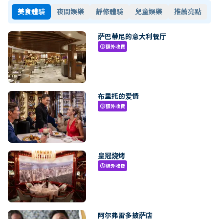
美食體驗
夜間娛樂
靜修體驗
兒童娛樂
推薦亮點
萨巴蒂尼的意大利餐厅
額外收費
paid
布里托的爱情
額外收費
paid
皇冠烧烤
額外收費
paid
阿尔弗雷多披萨店