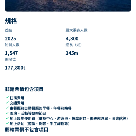
規格
首航
最大乘客人數
2025
4,300
船員人數
總長（米）
1,547
345
m
總噸位
177,800
t
郵輪票價包含項目
check
住宿費用
check
交通費用
check
主餐廳和自助餐廳的早餐、午餐和晚餐
check
表演、活動等娛樂節目
check
船上設施使用費（健身中心、游泳池、按摩浴缸、俱樂部酒廊、圖書館等）
check
船上活動（遊戲、問答、手工課程等）
郵輪票價不包含項目