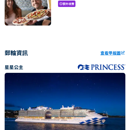
額外收費
paid
郵輪資訊
查看甲板圖
ungroup
星星公主