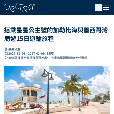
ading...
入
menu
…
search
搭乘星星公主號的加勒比海與墨西哥灣
周遊15日遊輪旅程
directions_boat
星星公主
card_travel
2026-12-26
-
2027-01-09
(
15天
)
location_on
從佛羅裡達州勞德代爾堡出發 - 抵達佛羅裡達州勞德代爾堡