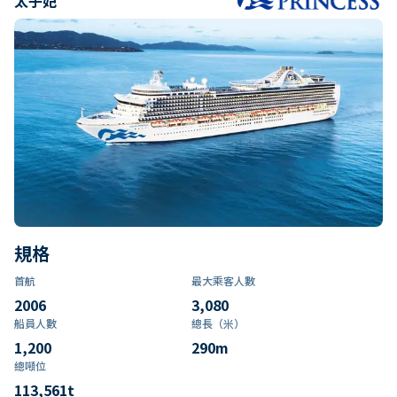
太子妃
規格
首航
最大乘客人數
2006
3,080
船員人數
總長（米）
1,200
290
m
總噸位
113,561
t