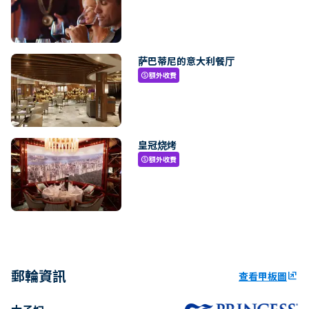
萨巴蒂尼的意大利餐厅
額外收費
paid
皇冠烧烤
額外收費
paid
郵輪資訊
查看甲板圖
ungroup