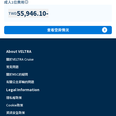
成人1位費用
info
55,946.10
-
TWD
expand_circle_right
查看空房情況
About VELTRA
關於VELTRA Cruise
常見問題
關於MSC的疑問
有關公主郵輪的問題
Legal Information
隱私權政策
Cookie政策
資訊安全政策