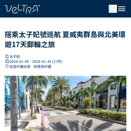
ading...
入
menu
…
search
搭乘太子妃號巡航 夏威夷群島與北美環
遊17天郵輪之旅
directions_boat
太子妃
card_travel
2028-01-09
-
2028-01-25
(
17天
)
location_on
從洛杉磯出發 - 抵達洛杉磯