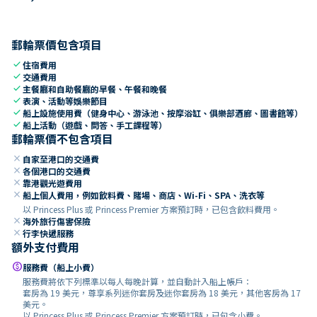
郵輪票價包含項目
check
住宿費用
check
交通費用
check
主餐廳和自助餐廳的早餐、午餐和晚餐
check
表演、活動等娛樂節目
check
船上設施使用費（健身中心、游泳池、按摩浴缸、俱樂部酒廊、圖書館等）
check
船上活動（遊戲、問答、手工課程等）
郵輪票價不包含項目
close
自家至港口的交通費
close
各個港口的交通費
close
靠港觀光遊費用
close
船上個人費用，例如飲料費、賭場、商店、Wi-Fi、SPA、洗衣等
以 Princess Plus 或 Princess Premier 方案預訂時，已包含飲料費用。
close
海外旅行傷害保險
close
行李快遞服務
額外支付費用
paid
服務費（船上小費）
服務費將依下列標準以每人每晚計算，並自動計入船上帳戶：
套房為 19 美元，尊享系列迷你套房及迷你套房為 18 美元，其他客房為 17
美元。
以 Princess Plus 或 Princess Premier 方案預訂時，已包含小費。