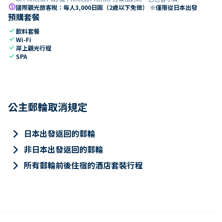
paid
國際觀光旅客稅：每人3,000日圓（2歲以下免徵） ※僅限從日本出發
預購套餐
check
飲料套餐
check
Wi-Fi
check
岸上觀光行程
check
SPA
公主郵輪取消規定
keyboard_arrow_right
日本出發返回的郵輪
keyboard_arrow_right
非日本出發返回的郵輪
keyboard_arrow_right
所有郵輪前後住宿的酒店套裝行程