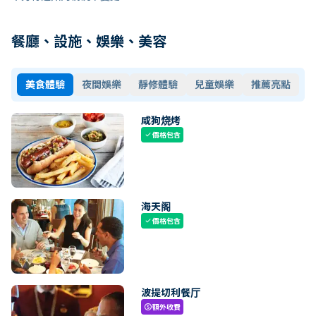
餐廳、設施、娛樂、美容
美食體驗
夜間娛樂
靜修體驗
兒童娛樂
推薦亮點
咸狗烧烤
價格包含
check
海天阁
價格包含
check
波提切利餐厅
額外收費
paid