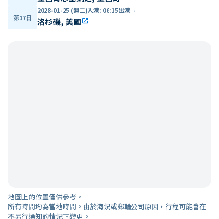
2028-01-25 (週二)
入港
:
06:15
出港
:
-
第17日
洛杉磯, 美國
open_in_new
地圖上的位置僅供參考。
所有時間均為當地時間。由於海況或郵輪公司原因，行程可能會在
不另行通知的情況下變更。