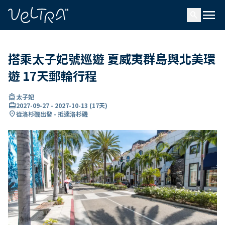
ading...
入
menu
…
search
搭乘太子妃號巡遊 夏威夷群島與北美環
遊 17天郵輪行程
directions_boat
太子妃
card_travel
2027-09-27
-
2027-10-13
(
17天
)
location_on
從洛杉磯出發 - 抵達洛杉磯