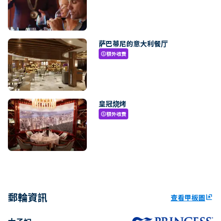
萨巴蒂尼的意大利餐厅
額外收費
paid
皇冠烧烤
額外收費
paid
郵輪資訊
查看甲板圖
ungroup