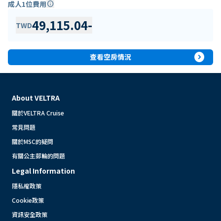
成人1位費用
info
49,115.04
-
TWD
expand_circle_right
查看空房情況
About VELTRA
關於VELTRA Cruise
常見問題
關於MSC的疑問
有關公主郵輪的問題
Legal Information
隱私權政策
Cookie政策
資訊安全政策