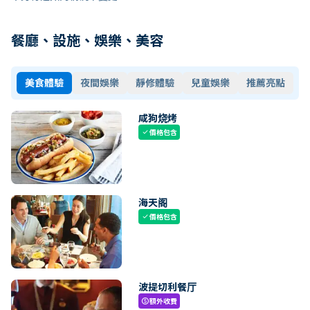
餐廳、設施、娛樂、美容
美食體驗
夜間娛樂
靜修體驗
兒童娛樂
推薦亮點
咸狗烧烤
價格包含
check
海天阁
價格包含
check
波提切利餐厅
額外收費
paid