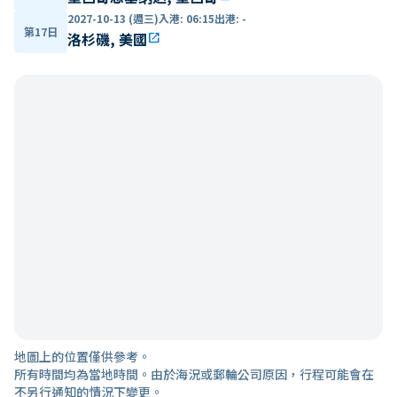
2027-10-13 (週三)
入港
:
06:15
出港
:
-
第17日
洛杉磯, 美國
open_in_new
地圖上的位置僅供參考。
所有時間均為當地時間。由於海況或郵輪公司原因，行程可能會在
不另行通知的情況下變更。