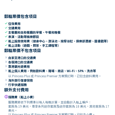
郵輪票價包含項目
check
住宿費用
check
交通費用
check
主餐廳和自助餐廳的早餐、午餐和晚餐
check
表演、活動等娛樂節目
check
船上設施使用費（健身中心、游泳池、按摩浴缸、俱樂部酒廊、圖書館等）
check
船上活動（遊戲、問答、手工課程等）
郵輪票價不包含項目
close
自家至港口的交通費
close
各個港口的交通費
close
靠港觀光遊費用
close
船上個人費用，例如飲料費、賭場、商店、Wi-Fi、SPA、洗衣等
以 Princess Plus 或 Princess Premier 方案預訂時，已包含飲料費用。
close
海外旅行傷害保險
close
行李快遞服務
額外支付費用
paid
服務費（船上小費）
服務費將依下列標準以每人每晚計算，並自動計入船上帳戶：
套房為 19 美元，尊享系列迷你套房及迷你套房為 18 美元，其他客房為 17
美元。
以 Princess Plus 或 Princess Premier 方案預訂時，已包含小費。