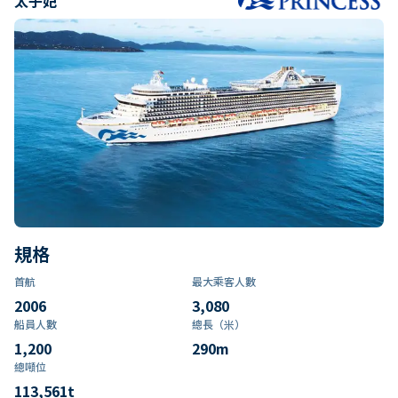
太子妃
規格
首航
最大乘客人數
2006
3,080
船員人數
總長（米）
1,200
290
m
總噸位
113,561
t