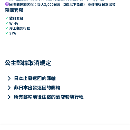
paid
國際觀光旅客稅：每人3,000日圓（2歲以下免徵） ※僅限從日本出發
預購套餐
check
飲料套餐
check
Wi-Fi
check
岸上觀光行程
check
SPA
公主郵輪取消規定
keyboard_arrow_right
日本出發返回的郵輪
keyboard_arrow_right
非日本出發返回的郵輪
keyboard_arrow_right
所有郵輪前後住宿的酒店套裝行程