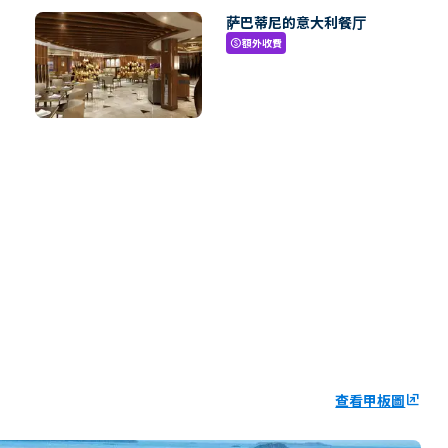
萨巴蒂尼的意大利餐厅
額外收費
paid
查看甲板圖
ungroup