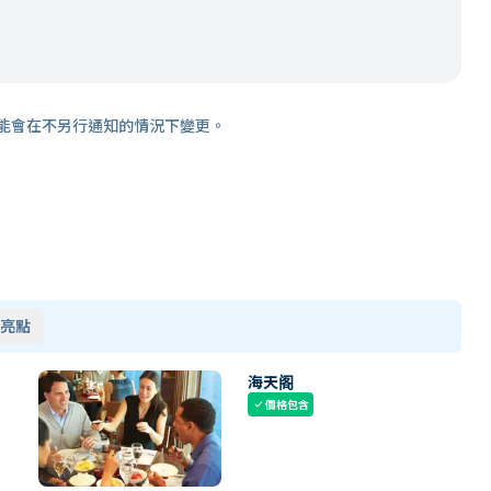
能會在不另行通知的情況下變更。
亮點
海天阁
價格包含
check