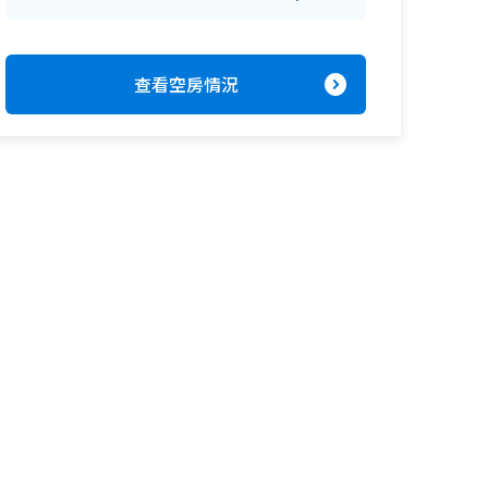
expand_circle_right
查看空房情況