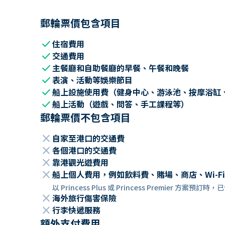
郵輪票價包含項目
check
住宿費用
check
交通費用
check
主餐廳和自助餐廳的早餐、午餐和晚餐
check
表演、活動等娛樂節目
check
船上設施使用費（健身中心、游泳池、按摩浴缸
check
船上活動（遊戲、問答、手工課程等）
郵輪票價不包含項目
close
自家至港口的交通費
close
各個港口的交通費
close
靠港觀光遊費用
close
船上個人費用，例如飲料費、賭場、商店、Wi-Fi
以 Princess Plus 或 Princess Premier 方案預
close
海外旅行傷害保險
close
行李快遞服務
額外支付費用