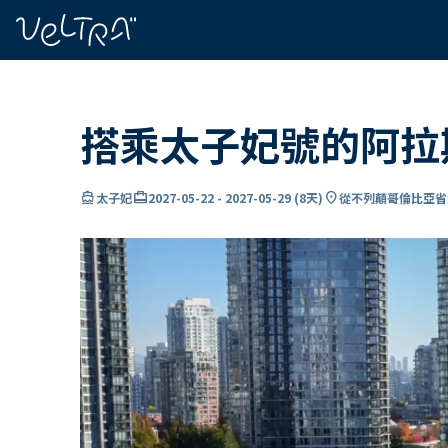
ading...
入
…
搭乘太子妃號的阿拉
directions_boat
card_travel
location_on
太子妃
2027-05-22
-
2027-05-29
(
8天
)
從不列顛哥倫比亞省