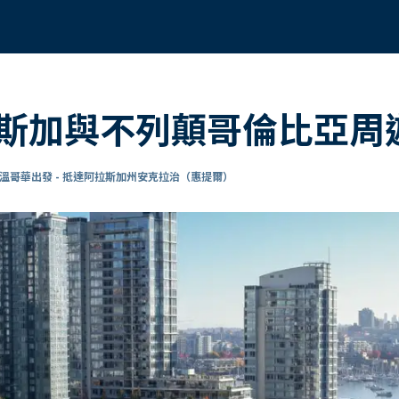
斯加與不列顛哥倫比亞周
溫哥華出發 - 抵達阿拉斯加州安克拉治（惠提爾）