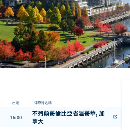
出港
停靠港名稱
不列顛哥倫比亞省溫哥華, 加
16:00
open_in_new
拿大