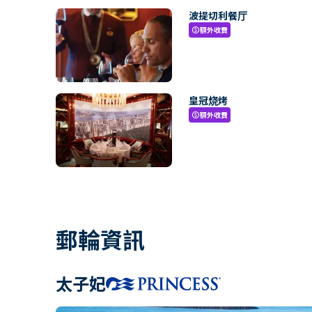
波提切利餐厅
額外收費
paid
皇冠烧烤
額外收費
paid
郵輪資訊
太子妃