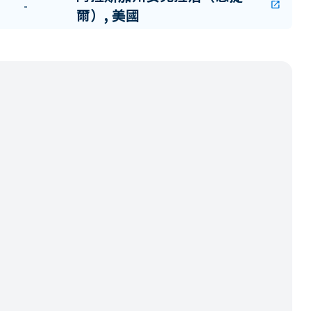
-
open_in_new
爾）, 美國