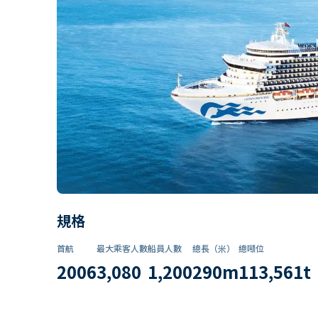
規格
首航
最大乘客人數
船員人數
總長（米）
總噸位
2006
3,080
1,200
290
m
113,561
t