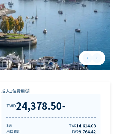
keyboard_arrow_left
keyboard_arrow_right
Previous slide
Next slide
成人1位費用
info
24,378.50
-
TWD
8天
14,614.08
TWD
港口費用
9,764.42
TWD