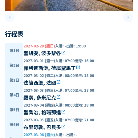
keyboard_arrow_left
keyboard_arrow_right
Previous slide
Next 
行程表
2027-02-28 (週日)
入港
:
-
出港
:
19:00
第1日
聖胡安, 波多黎各
open_in_new
2027-03-01 (週一)
入港
:
07:00
出港
:
16:00
第2日
菲利普斯堡, 荷屬聖馬丁
open_in_new
2027-03-02 (週二)
入港
:
08:00
出港
:
18:00
第3日
法蘭西堡, 法國
open_in_new
2027-03-03 (週三)
入港
:
07:00
出港
:
17:00
第4日
羅索, 多米尼克
open_in_new
2027-03-04 (週四)
入港
:
08:00
出港
:
18:00
第5日
聖喬治, 格瑞那達
open_in_new
2027-03-05 (週五)
入港
:
07:00
出港
:
21:00
第6日
布里奇敦, 巴貝多
open_in_new
2027-03-06 (週六)
入港
:
-
出港
:
-