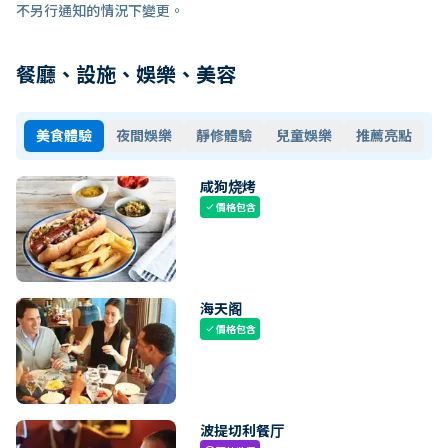
不另行通知的情況下變更。
餐廳、設施、娛樂、美容
美食體驗
夜間娛樂
靜修體驗
兒童娛樂
推薦亮點
咸狗烧烤
價格包含
check
海天阁
價格包含
check
波提切利餐厅