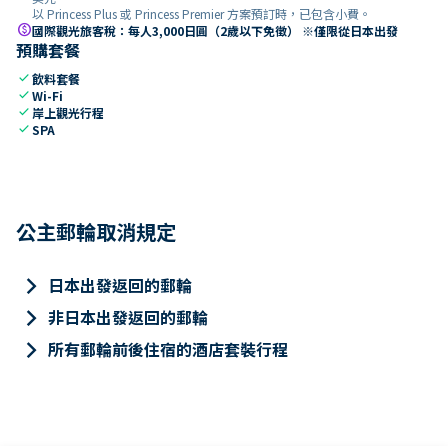
以 Princess Plus 或 Princess Premier 方案預訂時，已包含小費。
paid
國際觀光旅客稅：每人3,000日圓（2歲以下免徵） ※僅限從日本出發
預購套餐
check
飲料套餐
check
Wi-Fi
check
岸上觀光行程
check
SPA
公主郵輪取消規定
keyboard_arrow_right
日本出發返回的郵輪
keyboard_arrow_right
非日本出發返回的郵輪
keyboard_arrow_right
所有郵輪前後住宿的酒店套裝行程