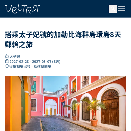
ading...
入
menu
…
search
搭乘太子妃號的加勒比海群島環島8天
郵輪之旅
directions_boat
太子妃
card_travel
2027-02-28
-
2027-03-07
(
8天
)
location_on
從聖胡安出發 - 抵達聖胡安