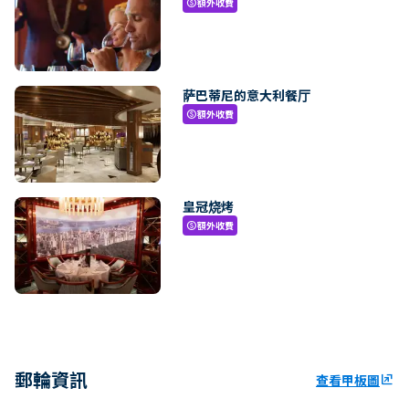
額外收費
paid
萨巴蒂尼的意大利餐厅
額外收費
paid
皇冠烧烤
額外收費
paid
郵輪資訊
查看甲板圖
ungroup