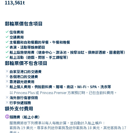
113,561
t
郵輪票價包含項目
check
住宿費用
check
交通費用
check
主餐廳和自助餐廳的早餐、午餐和晚餐
check
表演、活動等娛樂節目
check
船上設施使用費（健身中心、游泳池、按摩浴缸、俱樂部酒廊、圖書館等）
check
船上活動（遊戲、問答、手工課程等）
郵輪票價不包含項目
close
自家至港口的交通費
close
各個港口的交通費
close
靠港觀光遊費用
close
船上個人費用，例如飲料費、賭場、商店、Wi-Fi、SPA、洗衣等
以 Princess Plus 或 Princess Premier 方案預訂時，已包含飲料費用。
close
海外旅行傷害保險
close
行李快遞服務
額外支付費用
paid
服務費（船上小費）
服務費將依下列標準以每人每晚計算，並自動計入船上帳戶：
套房為 19 美元，尊享系列迷你套房及迷你套房為 18 美元，其他客房為 17
美元。