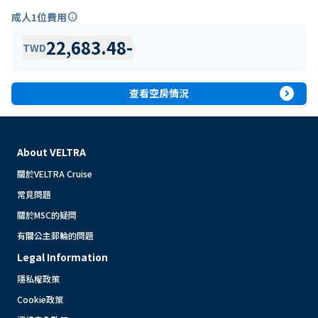
成人1位費用
info
22,683.48
-
TWD
expand_circle_right
查看空房情況
About VELTRA
關於VELTRA Cruise
常見問題
關於MSC的疑問
有關公主郵輪的問題
Legal Information
隱私權政策
Cookie政策