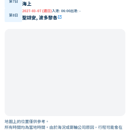
第7日
海上
2027-03-07 (週日)
入港
:
06:00
出港
:
-
第8日
聖胡安, 波多黎各
open_in_new
地圖上的位置僅供參考。
所有時間均為當地時間。由於海況或郵輪公司原因，行程可能會在