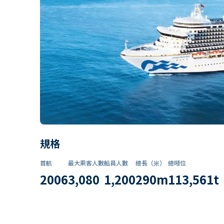
規格
首航
最大乘客人數
船員人數
總長（米）
總噸位
2006
3,080
1,200
290
m
113,561
t