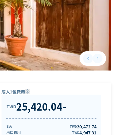
keyboard_arrow_left
keyboard_arrow_right
Previous slide
Next slide
成人1位費用
info
25,420.04
-
TWD
8天
20,472.74
TWD
港口費用
4,947.31
TWD