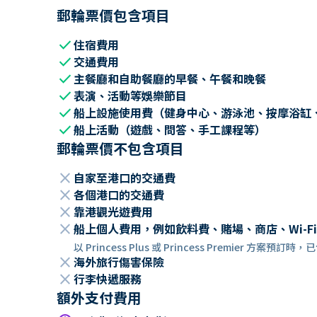
郵輪票價包含項目
check
住宿費用
check
交通費用
check
主餐廳和自助餐廳的早餐、午餐和晚餐
check
表演、活動等娛樂節目
check
船上設施使用費（健身中心、游泳池、按摩浴缸
check
船上活動（遊戲、問答、手工課程等）
郵輪票價不包含項目
close
自家至港口的交通費
close
各個港口的交通費
close
靠港觀光遊費用
close
船上個人費用，例如飲料費、賭場、商店、Wi-Fi
以 Princess Plus 或 Princess Premier 方案預
close
海外旅行傷害保險
close
行李快遞服務
額外支付費用