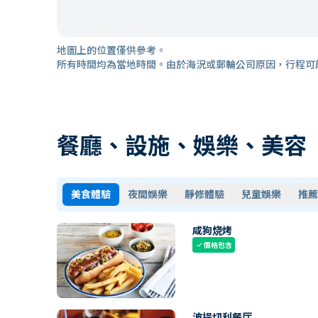
地圖上的位置僅供參考。
所有時間均為當地時間。由於海況或郵輪公司原因，行程可
餐廳、設施、娛樂、美容
美食體驗
夜間娛樂
靜修體驗
兒童娛樂
推薦
咸狗烧烤
價格包含
check
波提切利餐厅