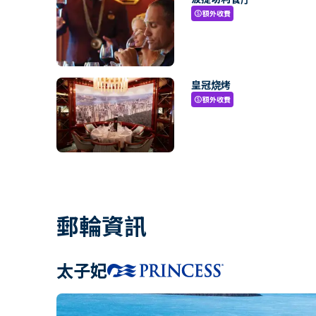
額外收費
paid
皇冠烧烤
額外收費
paid
郵輪資訊
太子妃