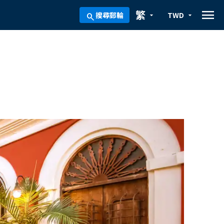
menu
繁
搜尋郵輪
TWD
arrow_drop_down
arrow_drop_down
search