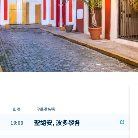
出港
停靠港名稱
聖胡安, 波多黎各
19:00
open_in_new