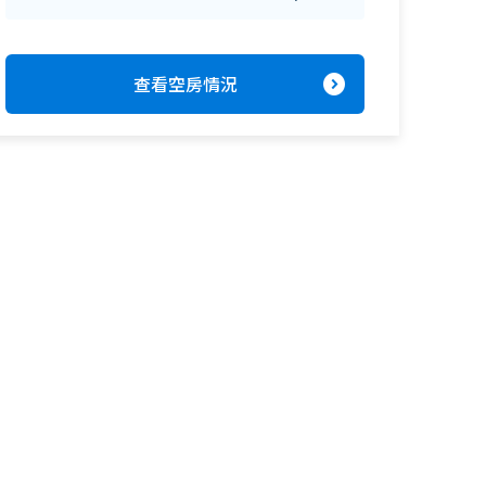
expand_circle_right
查看空房情況