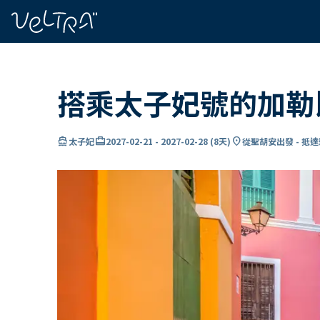
ading...
入
…
搭乘太子妃號的加勒
directions_boat
card_travel
location_on
太子妃
2027-02-21
-
2027-02-28
(
8天
)
從聖胡安出發 - 抵