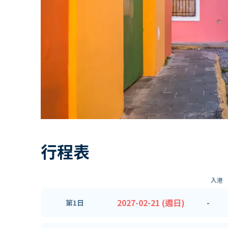
行程表
入港
2027-02-21 (週日)
-
第1日