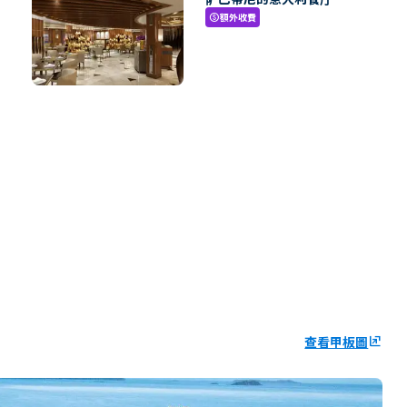
額外收費
paid
查看甲板圖
ungroup