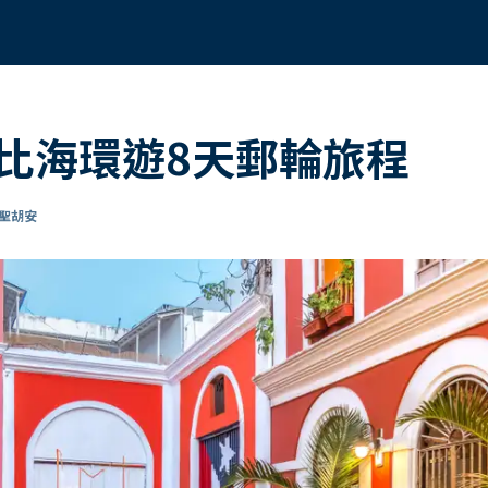
比海環遊8天郵輪旅程
達聖胡安