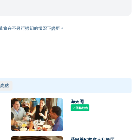
能會在不另行通知的情況下變更。
亮點
海天阁
價格包含
check
萨巴蒂尼的意大利餐厅