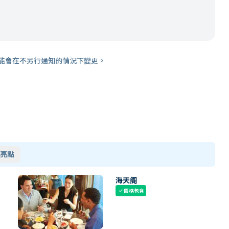
能會在不另行通知的情況下變更。
亮點
海天阁
價格包含
check