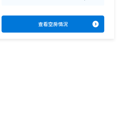
expand_circle_right
查看空房情況