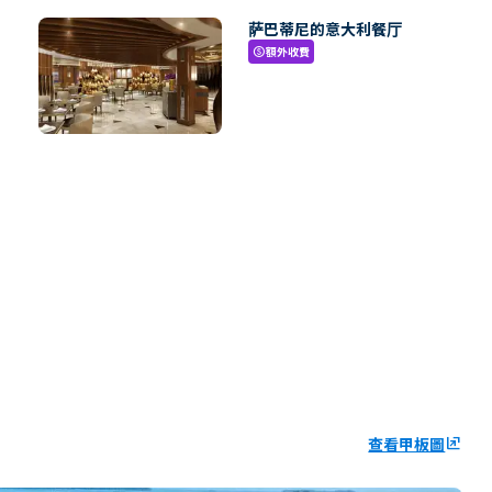
萨巴蒂尼的意大利餐厅
額外收費
paid
查看甲板圖
ungroup