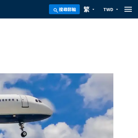
menu
繁
搜尋郵輪
TWD
arrow_drop_down
arrow_drop_down
search