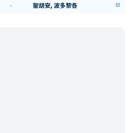
聖胡安, 波多黎各
-
open_in_new