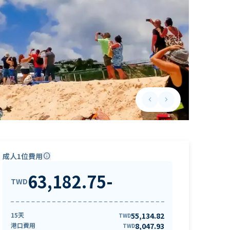
keyboard_arrow_left
keyboard_arrow_right
Previous slide
Next slide
成人1位費用
info
63,182.75
-
TWD
15天
55,134.82
TWD
港口費用
8,047.93
TWD