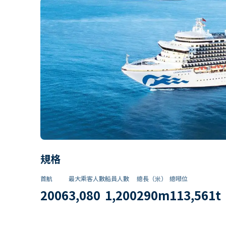
規格
首航
最大乘客人數
船員人數
總長（米）
總噸位
2006
3,080
1,200
290
m
113,561
t