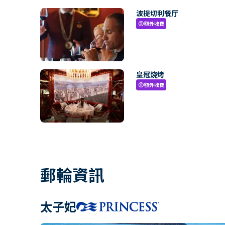
波提切利餐厅
額外收費
paid
皇冠烧烤
額外收費
paid
郵輪資訊
太子妃