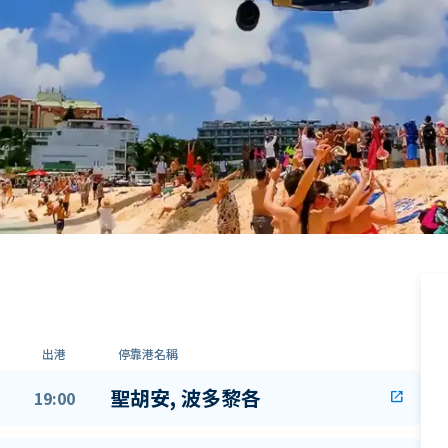
出港
停靠港名稱
聖胡安, 波多黎各
19:00
open_in_new