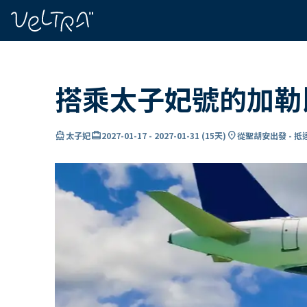
ading...
入
…
搭乘太子妃號的加勒
directions_boat
card_travel
location_on
太子妃
2027-01-17
-
2027-01-31
(
15天
)
從聖胡安出發 - 