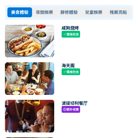
美食體驗
夜間娛樂
靜修體驗
兒童娛樂
推薦亮點
咸狗烧烤
價格包含
check
海天阁
價格包含
check
波提切利餐厅
額外收費
paid