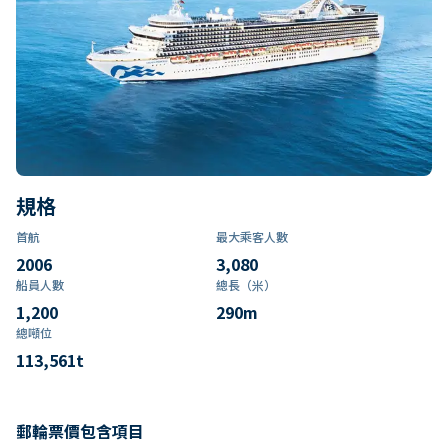
規格
首航
最大乘客人數
2006
3,080
船員人數
總長（米）
1,200
290
m
總噸位
113,561
t
郵輪票價包含項目