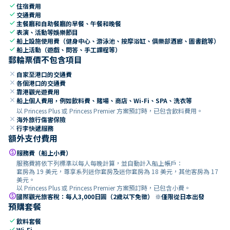
check
住宿費用
check
交通費用
check
主餐廳和自助餐廳的早餐、午餐和晚餐
check
表演、活動等娛樂節目
check
船上設施使用費（健身中心、游泳池、按摩浴缸、俱樂部酒廊、圖書館等）
check
船上活動（遊戲、問答、手工課程等）
郵輪票價不包含項目
close
自家至港口的交通費
close
各個港口的交通費
close
靠港觀光遊費用
close
船上個人費用，例如飲料費、賭場、商店、Wi-Fi、SPA、洗衣等
以 Princess Plus 或 Princess Premier 方案預訂時，已包含飲料費用。
close
海外旅行傷害保險
close
行李快遞服務
額外支付費用
paid
服務費（船上小費）
服務費將依下列標準以每人每晚計算，並自動計入船上帳戶：
套房為 19 美元，尊享系列迷你套房及迷你套房為 18 美元，其他客房為 17
美元。
以 Princess Plus 或 Princess Premier 方案預訂時，已包含小費。
paid
國際觀光旅客稅：每人3,000日圓（2歲以下免徵） ※僅限從日本出發
預購套餐
check
飲料套餐
check
Wi-Fi