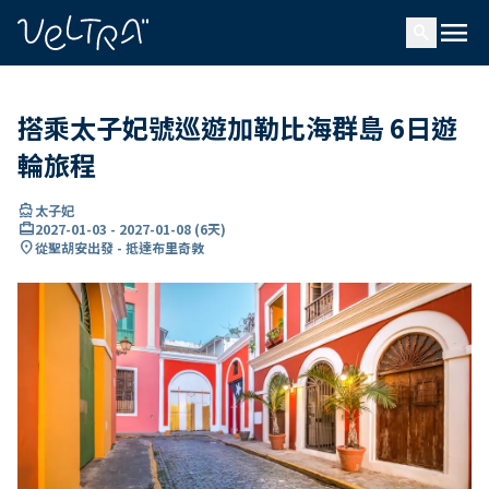
ading...
入
menu
…
search
搭乘太子妃號巡遊加勒比海群島 6日遊
輪旅程
directions_boat
太子妃
card_travel
2027-01-03
-
2027-01-08
(
6天
)
location_on
從聖胡安出發 - 抵達布里奇敦