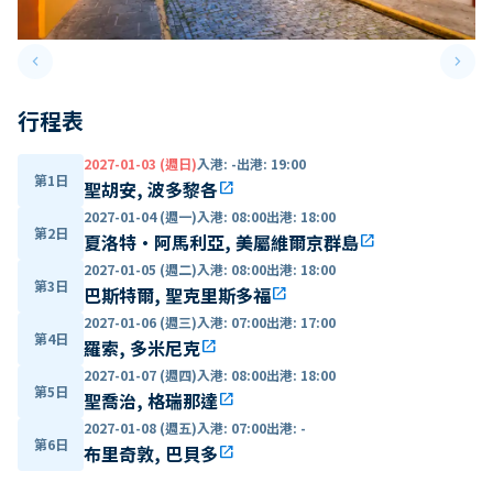
keyboard_arrow_left
keyboard_arrow_right
Previous slide
Next 
行程表
2027-01-03 (週日)
入港
:
-
出港
:
19:00
第1日
聖胡安, 波多黎各
open_in_new
2027-01-04 (週一)
入港
:
08:00
出港
:
18:00
第2日
夏洛特·阿馬利亞, 美屬維爾京群島
open_in_new
2027-01-05 (週二)
入港
:
08:00
出港
:
18:00
第3日
巴斯特爾, 聖克里斯多福
open_in_new
2027-01-06 (週三)
入港
:
07:00
出港
:
17:00
第4日
羅索, 多米尼克
open_in_new
2027-01-07 (週四)
入港
:
08:00
出港
:
18:00
第5日
聖喬治, 格瑞那達
open_in_new
2027-01-08 (週五)
入港
:
07:00
出港
:
-
第6日
布里奇敦, 巴貝多
open_in_new