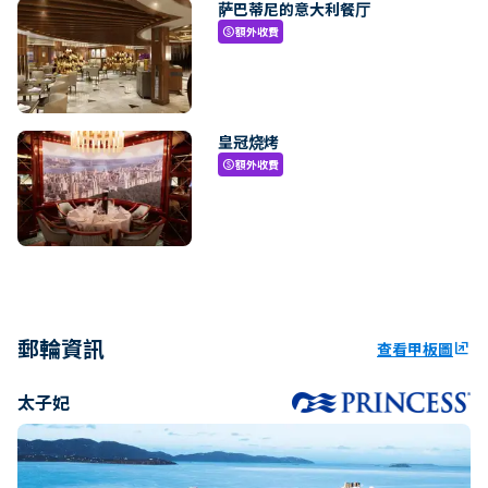
萨巴蒂尼的意大利餐厅
額外收費
paid
皇冠烧烤
額外收費
paid
郵輪資訊
查看甲板圖
ungroup
太子妃