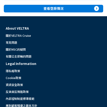
expand_circle_right
查看空房情況
About VELTRA
關於VELTRA Cruise
常見問題
關於MSC的疑問
有關公主郵輪的問題
Legal Information
隱私權政策
Cookie政策
資訊安全政策
反貪腐反賄賂政策
內部控制制度標準規範
應對顧客騷擾之基本方針