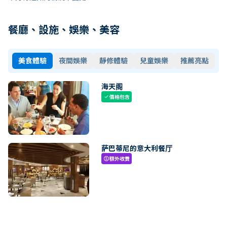
餐廳、設施、娛樂、美容
美食體驗
夜間娛樂
靜修體驗
兒童娛樂
推薦亮點
海天阁
價格包含
check
萨巴蒂尼的意大利餐厅
額外收費
paid