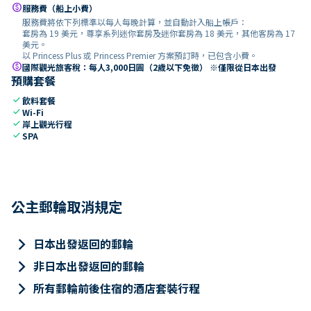
paid
服務費（船上小費）
服務費將依下列標準以每人每晚計算，並自動計入船上帳戶：
套房為 19 美元，尊享系列迷你套房及迷你套房為 18 美元，其他客房為 17
美元。
以 Princess Plus 或 Princess Premier 方案預訂時，已包含小費。
paid
國際觀光旅客稅：每人3,000日圓（2歲以下免徵） ※僅限從日本出發
預購套餐
check
飲料套餐
check
Wi-Fi
check
岸上觀光行程
check
SPA
公主郵輪取消規定
keyboard_arrow_right
日本出發返回的郵輪
keyboard_arrow_right
非日本出發返回的郵輪
keyboard_arrow_right
所有郵輪前後住宿的酒店套裝行程