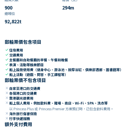
900
294
m
總噸位
92,822
t
郵輪票價包含項目
check
住宿費用
check
交通費用
check
主餐廳和自助餐廳的早餐、午餐和晚餐
check
表演、活動等娛樂節目
check
船上設施使用費（健身中心、游泳池、按摩浴缸、俱樂部酒廊、圖書館等）
check
船上活動（遊戲、問答、手工課程等）
郵輪票價不包含項目
close
自家至港口的交通費
close
各個港口的交通費
close
靠港觀光遊費用
close
船上個人費用，例如飲料費、賭場、商店、Wi-Fi、SPA、洗衣等
以 Princess Plus 或 Princess Premier 方案預訂時，已包含飲料費用。
close
海外旅行傷害保險
close
行李快遞服務
額外支付費用