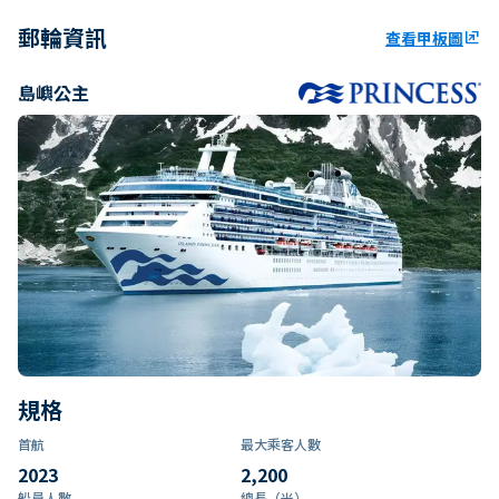
郵輪資訊
查看甲板圖
ungroup
島嶼公主
規格
首航
最大乘客人數
2023
2,200
船員人數
總長（米）