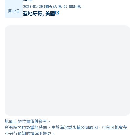
2027-01-29 (週五)
入港
:
07:00
出港
:
-
第17日
聖地牙哥, 美國
open_in_new
地圖上的位置僅供參考。
所有時間均為當地時間。由於海況或郵輪公司原因，行程可能會在
不另行通知的情況下變更。