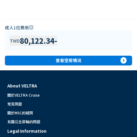
成人1位費用
info
80,122.34
-
TWD
expand_circle_right
查看空房情況
About VELTRA
關於VELTRA Cruise
常見問題
關於MSC的疑問
有關公主郵輪的問題
Legal Information