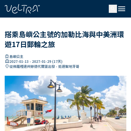
ading...
入
menu
…
search
搭乘島嶼公主號的加勒比海與中美洲環
遊17日郵輪之旅
directions_boat
島嶼公主
card_travel
2027-01-13
-
2027-01-29
(
17天
)
location_on
從佛羅裡達州勞德代爾堡出發 - 抵達聖地牙哥