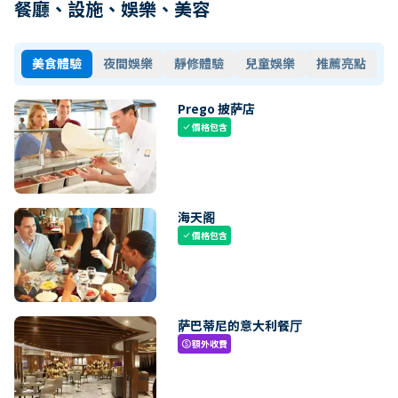
餐廳、設施、娛樂、美容
美食體驗
夜間娛樂
靜修體驗
兒童娛樂
推薦亮點
Prego 披萨店
價格包含
check
海天阁
價格包含
check
萨巴蒂尼的意大利餐厅
額外收費
paid