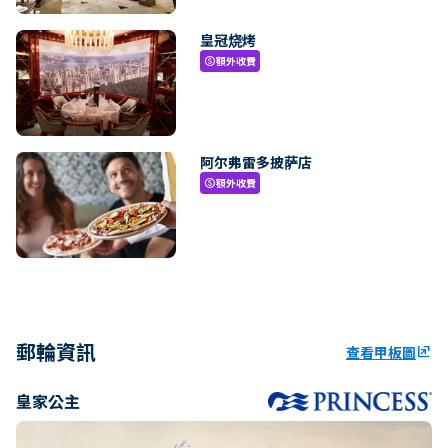
皇冠烧烤
額外收費
paid
阿尔弗雷多披萨店
額外收費
paid
郵輪資訊
查看甲板圖
ungroup
皇家公主