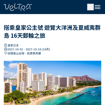
ading...
入
menu
…
search
搭乘皇家公主號 遊覽大洋洲及夏威夷群
島 16天郵輪之旅
directions_boat
皇家公主
card_travel
2027-10-01
-
2027-10-16
(
16天
)
location_on
從檀香山出發 - 抵達奧克蘭