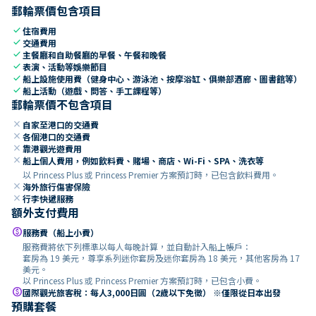
郵輪票價包含項目
check
住宿費用
check
交通費用
check
主餐廳和自助餐廳的早餐、午餐和晚餐
check
表演、活動等娛樂節目
check
船上設施使用費（健身中心、游泳池、按摩浴缸、俱樂部酒廊、圖書館等）
check
船上活動（遊戲、問答、手工課程等）
郵輪票價不包含項目
close
自家至港口的交通費
close
各個港口的交通費
close
靠港觀光遊費用
close
船上個人費用，例如飲料費、賭場、商店、Wi-Fi、SPA、洗衣等
以 Princess Plus 或 Princess Premier 方案預訂時，已包含飲料費用。
close
海外旅行傷害保險
close
行李快遞服務
額外支付費用
paid
服務費（船上小費）
服務費將依下列標準以每人每晚計算，並自動計入船上帳戶：
套房為 19 美元，尊享系列迷你套房及迷你套房為 18 美元，其他客房為 17
美元。
以 Princess Plus 或 Princess Premier 方案預訂時，已包含小費。
paid
國際觀光旅客稅：每人3,000日圓（2歲以下免徵） ※僅限從日本出發
預購套餐