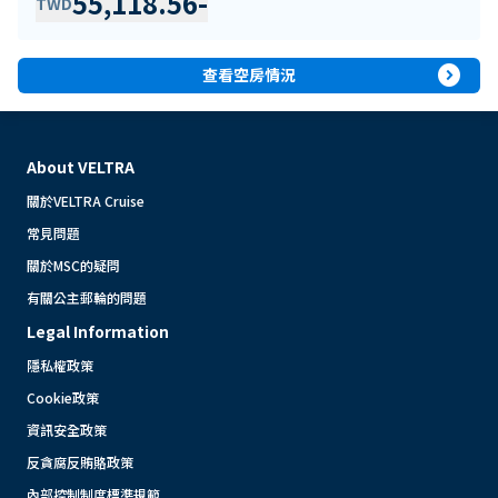
55,118.56
-
TWD
expand_circle_right
查看空房情況
About VELTRA
關於VELTRA Cruise
常見問題
關於MSC的疑問
有關公主郵輪的問題
Legal Information
隱私權政策
Cookie政策
資訊安全政策
反貪腐反賄賂政策
內部控制制度標準規範