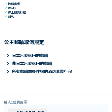
check
飲料套餐
check
Wi-Fi
check
岸上觀光行程
check
SPA
公主郵輪取消規定
keyboard_arrow_right
日本出發返回的郵輪
keyboard_arrow_right
非日本出發返回的郵輪
keyboard_arrow_right
所有郵輪前後住宿的酒店套裝行程
成人1位費用
info