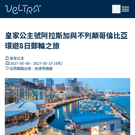
ading...
入
menu
…
search
皇家公主號阿拉斯加與不列顛哥倫比亞
環遊8日郵輪之旅
directions_boat
皇家公主
card_travel
2027-05-08
-
2027-05-15
(
8天
)
location_on
從西雅圖出發 - 抵達西雅圖