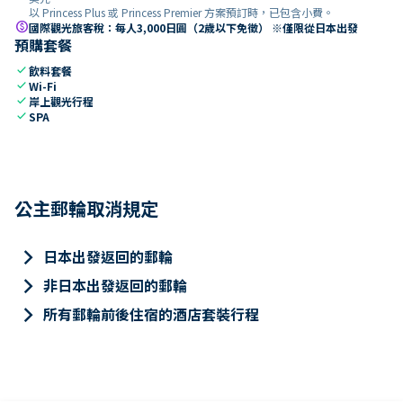
以 Princess Plus 或 Princess Premier 方案預訂時，已包含小費。
paid
國際觀光旅客稅：每人3,000日圓（2歲以下免徵） ※僅限從日本出發
預購套餐
check
飲料套餐
check
Wi-Fi
check
岸上觀光行程
check
SPA
公主郵輪取消規定
keyboard_arrow_right
日本出發返回的郵輪
keyboard_arrow_right
非日本出發返回的郵輪
keyboard_arrow_right
所有郵輪前後住宿的酒店套裝行程