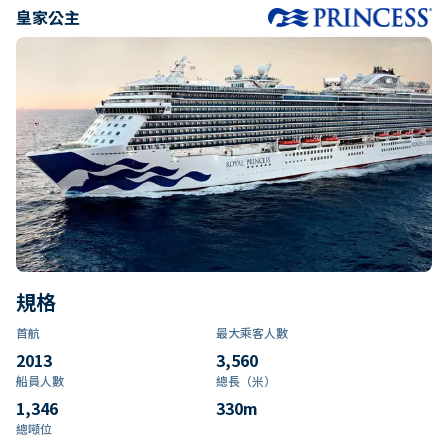
皇家公主
規格
首航
最大乘客人數
2013
3,560
船員人數
總長（米）
1,346
330
m
總噸位