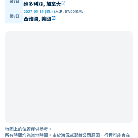
第7日
維多利亞, 加拿大
open_in_new
2027-05-15 (週六)
入港
:
07:00
出港
:
-
第8日
西雅圖, 美國
open_in_new
地圖上的位置僅供參考。
所有時間均為當地時間。由於海況或郵輪公司原因，行程可能會在