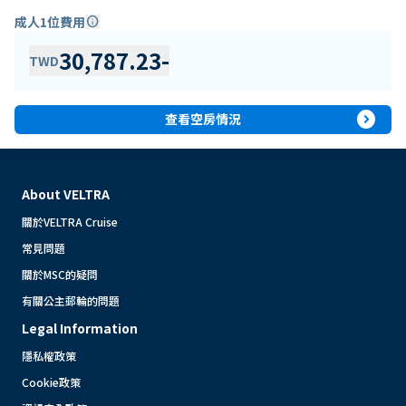
成人1位費用
info
30,787.23
-
TWD
expand_circle_right
查看空房情況
About VELTRA
關於VELTRA Cruise
常見問題
關於MSC的疑問
有關公主郵輪的問題
Legal Information
隱私權政策
Cookie政策