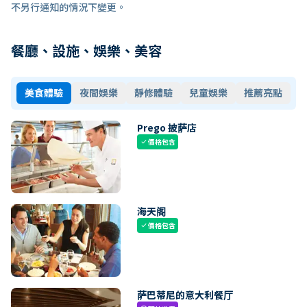
不另行通知的情況下變更。
餐廳、設施、娛樂、美容
美食體驗
夜間娛樂
靜修體驗
兒童娛樂
推薦亮點
Prego 披萨店
價格包含
check
海天阁
價格包含
check
萨巴蒂尼的意大利餐厅