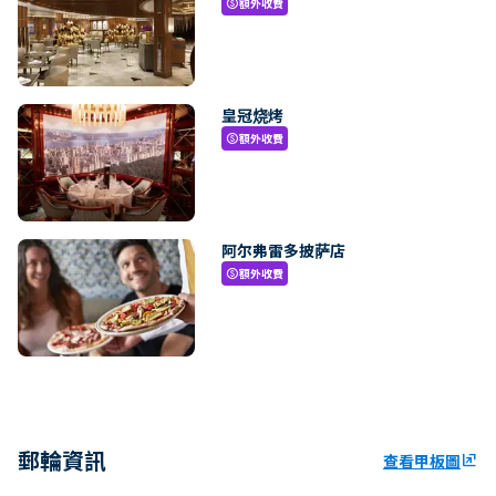
額外收費
paid
皇冠烧烤
額外收費
paid
阿尔弗雷多披萨店
額外收費
paid
郵輪資訊
查看甲板圖
ungroup