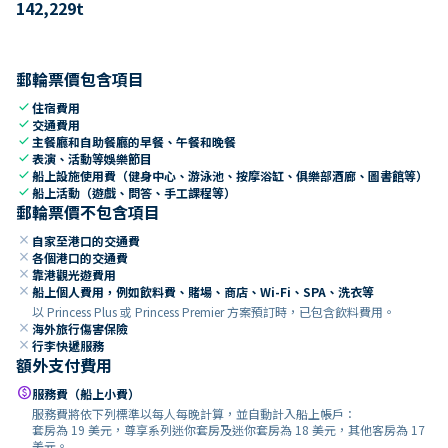
142,229
t
郵輪票價包含項目
check
住宿費用
check
交通費用
check
主餐廳和自助餐廳的早餐、午餐和晚餐
check
表演、活動等娛樂節目
check
船上設施使用費（健身中心、游泳池、按摩浴缸、俱樂部酒廊、圖書館等）
check
船上活動（遊戲、問答、手工課程等）
郵輪票價不包含項目
close
自家至港口的交通費
close
各個港口的交通費
close
靠港觀光遊費用
close
船上個人費用，例如飲料費、賭場、商店、Wi-Fi、SPA、洗衣等
以 Princess Plus 或 Princess Premier 方案預訂時，已包含飲料費用。
close
海外旅行傷害保險
close
行李快遞服務
額外支付費用
paid
服務費（船上小費）
服務費將依下列標準以每人每晚計算，並自動計入船上帳戶：
套房為 19 美元，尊享系列迷你套房及迷你套房為 18 美元，其他客房為 17
美元。